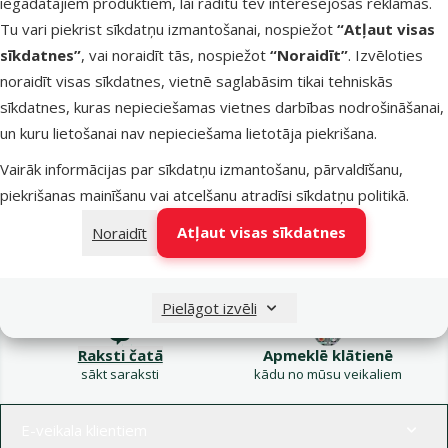
iegādātajiem produktiem, lai rādītu tev interesējošas reklāmas.
Kampaņa: Vasara
Tu vari piekrist sīkdatņu izmantošanai, nospiežot
“Atļaut visas
turpinās – atlaides katrai
Filtrs
sīkdatnes”
, vai noraidīt tās, nospiežot
“Noraidīt”
. Izvēloties
gaumei!
noraidīt visas sīkdatnes, vietnē saglabāsim tikai tehniskās
Produkti nav atrasti
sīkdatnes, kuras nepieciešamas vietnes darbības nodrošināšanai,
Kārtot pēc
un kuru lietošanai nav nepieciešama lietotāja piekrišana.
Vairāk informācijas par sīkdatņu izmantošanu, pārvaldīšanu,
piekrišanas mainīšanu vai atcelšanu atradīsi
sīkdatņu politikā
.
Atļaut visas sīkdatnes
Noraidīt
Raksti e-pastā
Zvani – 26 100 502
eveikals@dinozoo.lv
P–Pk 9:00 – 17:00
Pielāgot izvēli
Raksti čatā
Apmeklē klātienē
sākt saraksti
kādu no mūsu veikaliem
Izvēlne kājenē
E-veikala klientiem