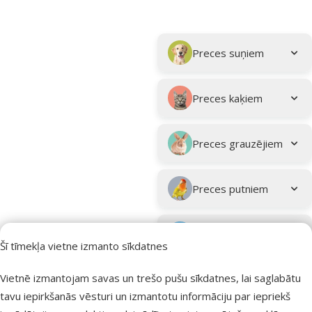
Parametriskais filtrs
Atlasītie filtri
Kampaņa: "Vasara turpinās – atlaides katrai gaumei!"
Apakškategorija
Preces suņiem
Preces kaķiem
Preces grauzējiem
Preces putniem
Preces zivīm
Šī tīmekļa vietne izmanto sīkdatnes
Preces
Vietnē izmantojam savas un trešo pušu sīkdatnes, lai saglabātu
eksotiskajiem
tavu iepirkšanās vēsturi un izmantotu informāciju par iepriekš