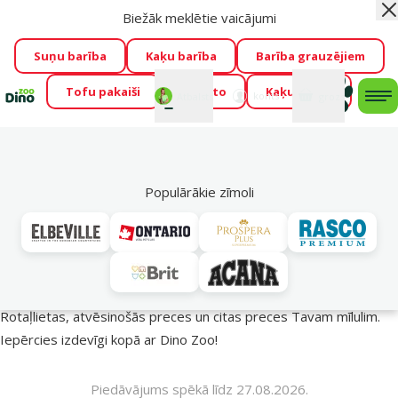
Biežāk meklētie vaicājumi
Aiz
Visu mēnesi Dino Zoo piedāvā lieliskas cenas mīluļu TOP
barībām! 🍖
→
Skatīt piedāvājumu!
Suņu barība
Kaķu barība
Barība grauzējiem
Tofu pakaiši
Foresto
Kaķu mājas
Fotokonkurss “GADA ŪSAIŅI”!
Varbūt tieši Tavs mīlulis
Mans
Mans
konts
Atbalsts
grozs
me
būs 2027. gada zvaigzne
→
Piedalīties
Mek
🔥 Akciju piedāvājumi
Populārākie zīmoli
Vasara turpinās – atlaides katrai gaumei!
Rotaļlietas, atvēsinošās preces un citas preces Tavam mīlulim.
Iepērcies izdevīgi kopā ar Dino Zoo!
Piedāvājums spēkā līdz 27.08.2026.