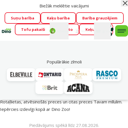
Biežāk meklētie vaicājumi
Aiz
Visu mēnesi Dino Zoo piedāvā lieliskas cenas mīluļu TOP
barībām! 🍖
→
Skatīt piedāvājumu!
Suņu barība
Kaķu barība
Barība grauzējiem
Tofu pakaiši
Foresto
Kaķu mājas
Fotokonkurss “GADA ŪSAIŅI”!
Varbūt tieši Tavs mīlulis
Mans
Mans
konts
Atbalsts
grozs
me
būs 2027. gada zvaigzne
→
Piedalīties
Mek
🔥 Akciju piedāvājumi
Populārākie zīmoli
Vasara turpinās – atlaides katrai gaumei!
Rotaļlietas, atvēsinošās preces un citas preces Tavam mīlulim.
Iepērcies izdevīgi kopā ar Dino Zoo!
Piedāvājums spēkā līdz 27.08.2026.