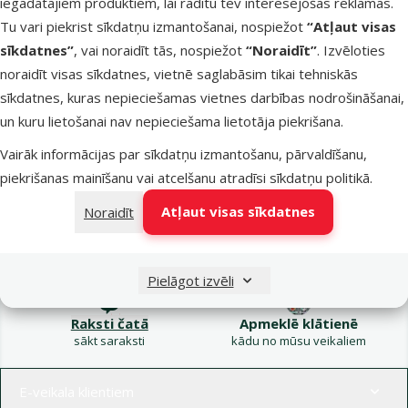
iegādātajiem produktiem, lai rādītu tev interesējošas reklāmas.
Kampaņa: Vasara
Tu vari piekrist sīkdatņu izmantošanai, nospiežot
“Atļaut visas
turpinās – atlaides katrai
Filtrs
sīkdatnes”
, vai noraidīt tās, nospiežot
“Noraidīt”
. Izvēloties
gaumei!
noraidīt visas sīkdatnes, vietnē saglabāsim tikai tehniskās
Produkti nav atrasti
sīkdatnes, kuras nepieciešamas vietnes darbības nodrošināšanai,
Kārtot pēc
un kuru lietošanai nav nepieciešama lietotāja piekrišana.
Vairāk informācijas par sīkdatņu izmantošanu, pārvaldīšanu,
piekrišanas mainīšanu vai atcelšanu atradīsi
sīkdatņu politikā
.
Atļaut visas sīkdatnes
Noraidīt
Raksti e-pastā
Zvani – 26 100 502
eveikals@dinozoo.lv
P–Pk 9:00 – 17:00
Pielāgot izvēli
Raksti čatā
Apmeklē klātienē
sākt saraksti
kādu no mūsu veikaliem
Izvēlne kājenē
E-veikala klientiem