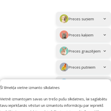
Parametriskais filtrs
Atlasītie filtri
Kampaņa: "Vasara turpinās – atlaides katrai gaumei!"
Apakškategorija
Preces suņiem
Preces kaķiem
Preces grauzējiem
Preces putniem
Preces zivīm
Šī tīmekļa vietne izmanto sīkdatnes
Preces
Vietnē izmantojam savas un trešo pušu sīkdatnes, lai saglabātu
eksotiskajiem
tavu iepirkšanās vēsturi un izmantotu informāciju par iepriekš