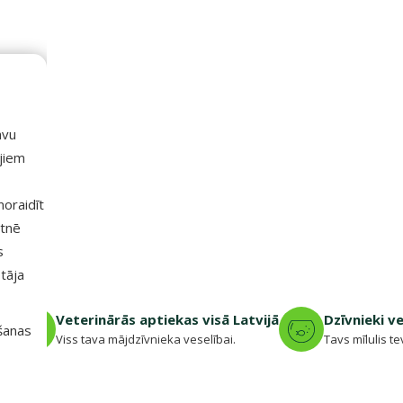
avu
ajiem
 noraidīt
etnē
s
tāja
jā
Veterinārās aptiekas visā Latvijā
Dzīvnieki v
išanas
.
Viss tava mājdzīvnieka veselībai.
Tavs mīlulis te