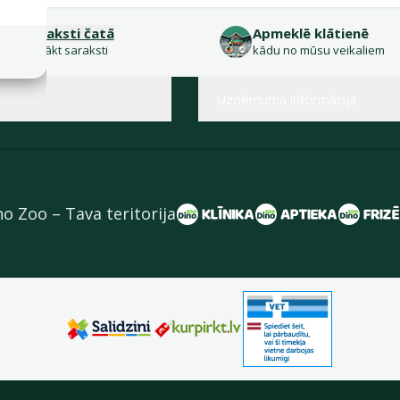
Raksti čatā
Apmeklē klātienē
sākt saraksti
kādu no mūsu veikaliem
Uzņēmuma informācija
no Zoo – Tava teritorija