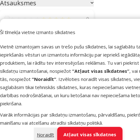
Atsauksmes
Atsauksmes 100%
0
Atsauksmes 80%
0
Šī tīmekļa vietne izmanto sīkdatnes
Atsauksmes 60%
0
Vietnē izmantojam savas un trešo pušu sīkdatnes, lai saglabātu t
Atsauksmes 40%
0
iepirkšanās vēsturi un izmantotu informāciju par iepriekš iegādāt
produktiem, lai rādītu tev interesējošas reklāmas. Tu vari piekrist
Atsauksmes 20%
0
sīkdatņu izmantošanai, nospiežot
“Atļaut visas sīkdatnes”
, vai
tās, nospiežot
“Noraidīt”
. Izvēloties noraidīt visas sīkdatnes, vi
saglabāsim tikai tehniskās sīkdatnes, kuras nepieciešamas vietne
darbības nodrošināšanai, un kuru lietošanai nav nepieciešama lieto
piekrišana.
Vairāk nekā 40 veikalu visā Latvi
Vairāk informācijas par sīkdatņu izmantošanu, pārvaldīšanu, piekr
Mūsu speciālisti vienmēr gatavi palīdzēt
mainīšanu vai atcelšanu atradīsi
sīkdatņu politikā
.
Atļaut visas sīkdatnes
Noraidīt