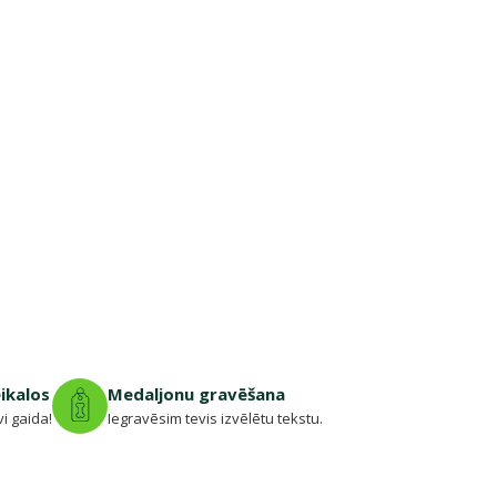
eikalos
Medaljonu gravēšana
vi gaida!
Iegravēsim tevis izvēlētu tekstu.