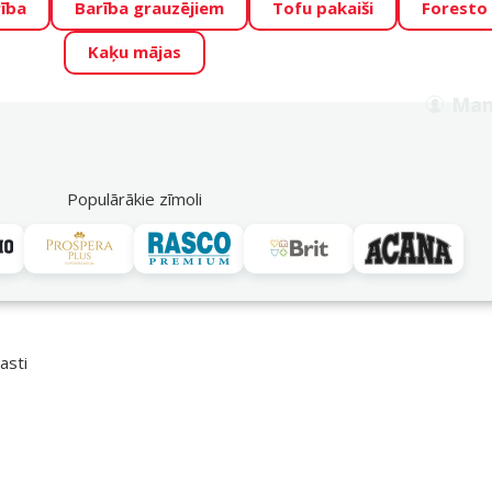
ība
Barība grauzējiem
Tofu pakaiši
Foresto
o Zoo piedāvā lieliskas cenas mīluļu TOP barībām! 🍖
→
Skat
Kaķu mājas
ADA ŪSAIŅI”!
Varbūt tieši Tavs mīlulis būs 2027. gada zvai
Man
Meklēt
als
Akciju piedāvājumi
Veikali
Pakalpojumi
P
39
Populārākie zīmoli
Max & Molly
asti
 Max & Molly