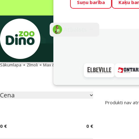
Suņu barība
Kaķu bar
Visu mēnesi Din
Fotokonkurss “G
Atbalsts
E-veik
Sākumlapa
Zīmoli
Max & Molly
Apakškategorija
Atlasītie filtri
Cena
Parametriskais filtrs
Produkti nav atr
Zīmola produkti
0 €
0 €