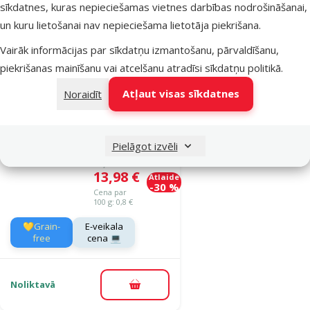
sīkdatnes, kuras nepieciešamas vietnes darbības nodrošināšanai,
Noliktavā
Pievienot grozam
un kuru lietošanai nav nepieciešama lietotāja piekrišana.
Vairāk informācijas par sīkdatņu izmantošanu, pārvaldīšanu,
piekrišanas mainīšanu vai atcelšanu atradīsi
sīkdatņu politikā
.
Atsauksmes 0%
Barība kaķiem –
Atļaut visas sīkdatnes
Noraidīt
Applaws Ocean
Fish and
Salmon, 1,8 kg
Pielāgot izvēli
Oriģinālā cena
19,99 €
Cena
13,98 €
Atlaide
-30 %
Cena par
100 g: 0,8 €
💛Grain-
E-veikala
free
cena 💻
Noliktavā
Pievienot grozam