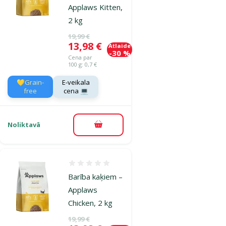
Applaws Kitten,
2 kg
Oriģinālā cena
19,99 €
Cena
13,98 €
Atlaide
-30 %
Cena par
100 g: 0,7 €
💛Grain-
E-veikala
free
cena 💻
Noliktavā
Pievienot grozam
Atsauksmes 0%
Barība kaķiem –
Applaws
Chicken, 2 kg
Oriģinālā cena
19,99 €