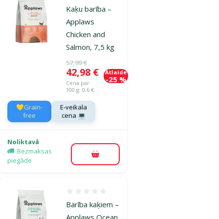
Kaķu barība –
Applaws
Chicken and
Salmon, 7,5 kg
Oriģinālā cena
57,99 €
Cena
42,98 €
Atlaide
-25 %
Cena par
100 g: 0,6 €
💛Grain-
E-veikala
free
cena 💻
Noliktavā
Bezmaksas
Pievienot grozam
piegāde
Atsauksmes 0%
Barība kaķiem –
Applaws Ocean