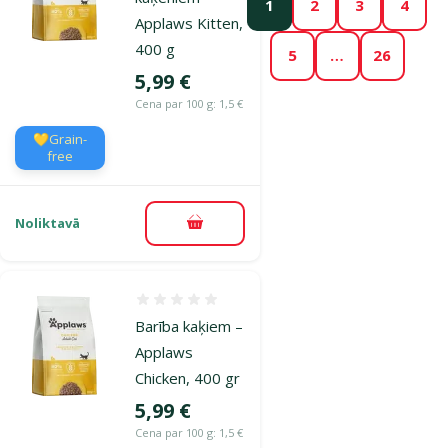
1
2
3
4
Applaws Kitten,
400 g
5
…
26
Cena
5,99 €
Cena par 100 g: 1,5 €
💛Grain-
free
Noliktavā
Pievienot grozam
Atsauksmes 0%
Barība kaķiem –
Applaws
Chicken, 400 gr
Cena
5,99 €
Cena par 100 g: 1,5 €