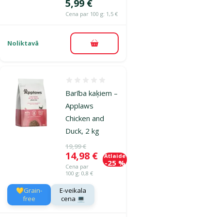
Cena
5,99 €
Cena par 100 g: 1,5 €
Noliktavā
Pievienot grozam
Atsauksmes 0%
Barība kaķiem –
Applaws
Chicken and
Duck, 2 kg
Oriģinālā cena
19,99 €
Cena
14,98 €
Atlaide
-25 %
Cena par
100 g: 0,8 €
💛Grain-
E-veikala
free
cena 💻