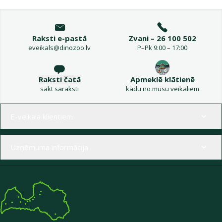
Raksti e-pastā
Zvani – 26 100 502
eveikals@dinozoo.lv
P–Pk 9:00 – 17:00
Raksti čatā
Apmeklē klātienē
sākt saraksti
kādu no mūsu veikaliem
Izvēlne kājenē
E-veikala klientiem
Uzņēmuma informācija