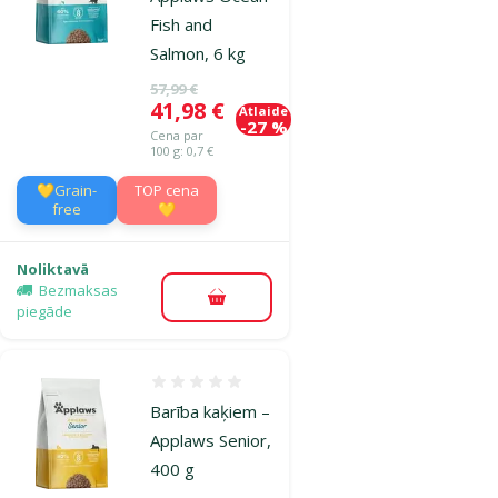
Fish and
Salmon, 6 kg
Oriģinālā cena
57,99 €
Cena
41,98 €
Atlaide
-27 %
Cena par
100 g: 0,7 €
💛Grain-
TOP cena
free
💛
Noliktavā
Bezmaksas
Pievienot grozam
piegāde
Atsauksmes 0%
Barība kaķiem –
Applaws Senior,
400 g