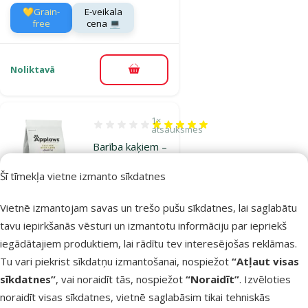
💛Grain-
E-veikala
free
cena 💻
Noliktavā
Pievienot grozam
1×
Atsauksmes 100%, reitingu skaits: 1
atsauksmes
Barība kaķiem –
Applaws Chicken and
Šī tīmekļa vietne izmanto sīkdatnes
Lamb, 2 kg
Oriģinālā cena
19,99 €
Vietnē izmantojam savas un trešo pušu sīkdatnes, lai saglabātu
Cena
13,98 €
Atlaide
tavu iepirkšanās vēsturi un izmantotu informāciju par iepriekš
-30 %
Cena par 100 g:
iegādātajiem produktiem, lai rādītu tev interesējošas reklāmas.
0,7 €
Tu vari piekrist sīkdatņu izmantošanai, nospiežot
“Atļaut visas
💛Grain-
E-veikala
free
cena 💻
sīkdatnes”
, vai noraidīt tās, nospiežot
“Noraidīt”
. Izvēloties
noraidīt visas sīkdatnes, vietnē saglabāsim tikai tehniskās