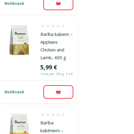
Noliktavā
Pievienot grozam
Atsauksmes 0%
Barība kaķiem –
Applaws
Chicken and
Lamb, 400 g
Cena
5,99 €
Cena par 100 g: 1,5 €
Noliktavā
Pievienot grozam
Atsauksmes 0%
Barība
kaķēniem –