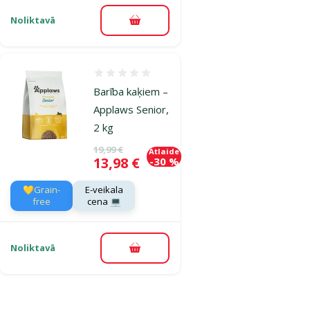
Noliktavā
Pievienot grozam
Atsauksmes 0%
Barība kaķiem –
Applaws Senior,
2 kg
Oriģinālā cena
19,99 €
Atlaide
Cena
13,98 €
-30 %
💛Grain-
E-veikala
free
cena 💻
Noliktavā
Pievienot grozam