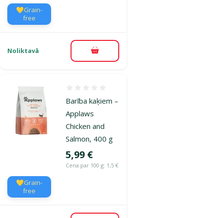
💛Grain-
free
Noliktavā
Pievienot grozam
Atsauksmes 0%
Barība kaķiem –
Applaws
Chicken and
Salmon, 400 g
Cena
5,99 €
Cena par 100 g: 1,5 €
💛Grain-
free