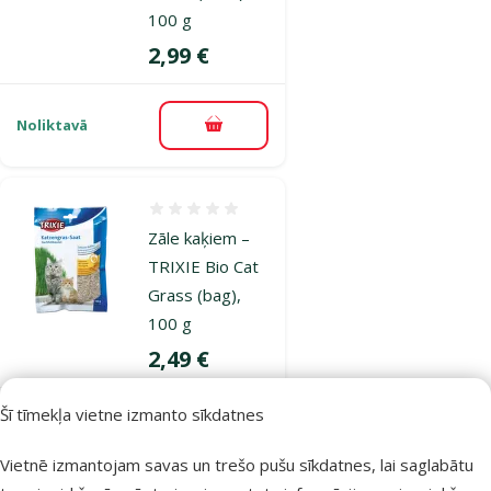
100 g
Cena
2,99 €
Noliktavā
Pievienot grozam
Atsauksmes 0%
Zāle kaķiem –
TRIXIE Bio Cat
Grass (bag),
100 g
Cena
2,49 €
Šī tīmekļa vietne izmanto sīkdatnes
Noliktavā
Pievienot grozam
Vietnē izmantojam savas un trešo pušu sīkdatnes, lai saglabātu