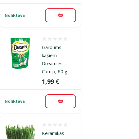
Noliktavā
Pievienot grozam
Atsauksmes 0%
Gardums
kaķiem –
Dreamies
Catnip, 60 g
Cena
1,99 €
Noliktavā
Pievienot grozam
Atsauksmes 0%
Keramikas