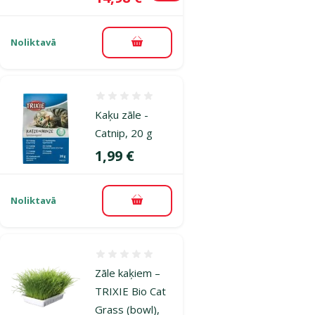
Noliktavā
Pievienot grozam
Atsauksmes 0%
Kaķu zāle -
Catnip, 20 g
Cena
1,99 €
Noliktavā
Pievienot grozam
Atsauksmes 0%
Zāle kaķiem –
TRIXIE Bio Cat
Grass (bowl),