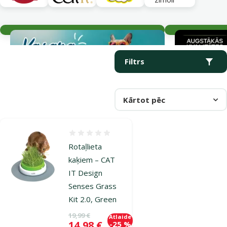
Aktuālie notikumi
Parametriskais filtrs
Atlasītie filtri
Produkti kategorijā Graudzāles un zāle kaķiem
Filtrs
Kārtot pēc
Atsauksmes 0%
Rotaļlieta
kaķiem – CAT
IT Design
Senses Grass
Kit 2.0, Green
Oriģinālā cena
19,99 €
Atlaide
Cena
14,98 €
-25 %