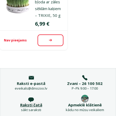
bļoda ar zāles
sēklām kaķiem
– TRIXIE, 50 g
Cena
6,99 €
Nav pieejams
Apskatīt
Raksti e-pastā
Zvani – 26 100 502
eveikals@dinozoo.lv
P–Pk 9:00 – 17:00
Raksti čatā
Apmeklē klātienē
sākt saraksti
kādu no mūsu veikaliem