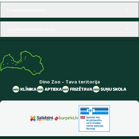
Izvēlne kājenē
E-veikala klientiem
Uzņēmuma informācija
Dino Zoo – Tava teritorija