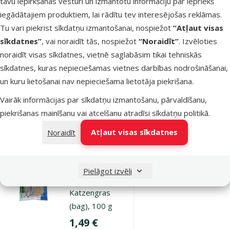
tavu iepirkšanās vēsturi un izmantotu informāciju par iepriekš
Atsauksmes 0%
iegādātajiem produktiem, lai rādītu tev interesējošas reklāmas.
Zāle kaķiem –
Tu vari piekrist sīkdatņu izmantošanai, nospiežot
“Atļaut visas
TRIXIE
sīkdatnes”
, vai noraidīt tās, nospiežot
“Noraidīt”
. Izvēloties
Katzengras
noraidīt visas sīkdatnes, vietnē saglabāsim tikai tehniskās
(bowl), 100 g
sīkdatnes, kuras nepieciešamas vietnes darbības nodrošināšanai,
Cena
1,99 €
un kuru lietošanai nav nepieciešama lietotāja piekrišana.
Vairāk informācijas par sīkdatņu izmantošanu, pārvaldīšanu,
piekrišanas mainīšanu vai atcelšanu atradīsi
sīkdatņu politikā
.
Noliktavā
Pievienot grozam
Atļaut visas sīkdatnes
Noraidīt
Atsauksmes 0%
Zāle kaķiem –
Pielāgot izvēli
TRIXIE
Katzengras
(bag), 100 g
Cena
1,49 €