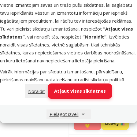
Vietnē izmantojam savas un trešo pušu sīkdatnes, lai saglabātu
TOP cena
Izdevīgi 🛍️
💛
tavu iepirkšanās vēsturi un izmantotu informāciju par iepriekš
iegādātajiem produktiem, lai rādītu tev interesējošas reklāmas.
Noliktavā
Tu vari piekrist sīkdatņu izmantošanai, nospiežot
“Atļaut visas
Bezmaksas
sīkdatnes”
, vai noraidīt tās, nospiežot
“Noraidīt”
. Izvēloties
Pie
piegāde
noraidīt visas sīkdatnes, vietnē saglabāsim tikai tehniskās
sīkdatnes, kuras nepieciešamas vietnes darbības nodrošināšanai,
un kuru lietošanai nav nepieciešama lietotāja piekrišana.
Atsauksmes
Barība suņi
Vairāk informācijas par sīkdatņu izmantošanu, pārvaldīšanu,
Josera Mini
piekrišanas mainīšanu vai atcelšanu atradīsi
sīkdatņu politikā
.
Miniwell, 10
Atļaut visas sīkdatnes
Noraidīt
Oriģinālā ce
49,99 €
Cena
35,98 €
A
Cena par
100 g: 0,4 €
Pielāgot izvēli
TOP cena
Izdevīgi 🛍️
💛