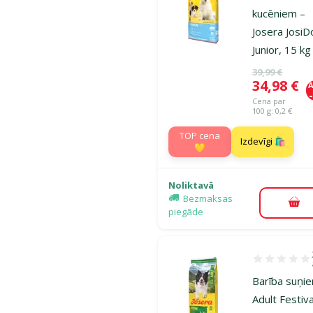
kucēniem –
Josera Josi
Junior, 15 kg
Oriģinālā ce
39,99 €
Cena
34,98 €
A
Cena par
100 g: 0,2 €
TOP cena
Izdevīgi 🛍️
💛
Noliktavā
Bezmaksas
Pie
piegāde
Atsauksmes 1
Barība suņie
Adult Festiv