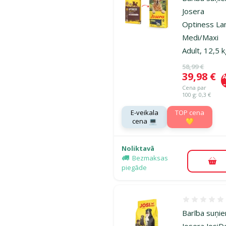
Josera
Optiness L
Medi/Maxi
Adult, 12,5 
Oriģinālā ce
58,99 €
Cena
39,98 €
A
Cena par
100 g: 0,3 €
E-veikala
TOP cena
cena 💻
💛
Noliktavā
Bezmaksas
Pie
piegāde
Atsauksmes
Barība suņi