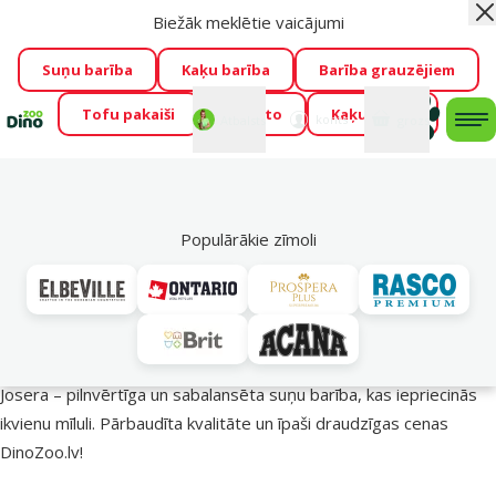
Biežāk meklētie vaicājumi
Aiz
Visu mēnesi Dino Zoo piedāvā lieliskas cenas mīluļu TOP
barībām! 🍖
→
Skatīt piedāvājumu!
Suņu barība
Kaķu barība
Barība grauzējiem
Tofu pakaiši
Foresto
Kaķu mājas
Fotokonkurss “GADA ŪSAIŅI”!
Varbūt tieši Tavs mīlulis
Mans
Mans
konts
Atbalsts
grozs
me
būs 2027. gada zvaigzne
→
Piedalīties
Mek
🔥 Akciju piedāvājumi
Populārākie zīmoli
Josera barība suņiem – uzturs veselīgākai dzīvei!
Josera – pilnvērtīga un sabalansēta suņu barība, kas iepriecinās
ikvienu mīluli. Pārbaudīta kvalitāte un īpaši draudzīgas cenas
DinoZoo.lv!