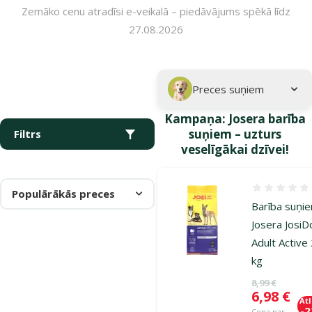
Zemāko cenu atradīsi e-veikalā – piedāvājums spēkā līdz
27.08.2026
Parametriskais filtrs
Atlasītie filtri
Kampaņa: "Josera barība suņiem – uzturs veselīgākai dzīvei!"
Apakškategorija
Preces suņiem
Kampaņa: Josera barība
suņiem – uzturs
Filtrs
veselīgākai dzīvei!
Atsauksmes
Populārākās preces
Barība suņie
Josera Josi
Adult Active
kg
Oriģinālā ce
8,99 €
Cena
6,98 €
At
-
Cena par