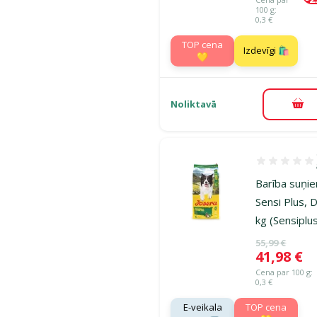
100 g:
0,3 €
TOP cena
Izdevīgi 🛍️
💛
Noliktavā
Pie
Atsauksmes 1
Barība suņie
Sensi Plus, 
kg (Sensiplu
Oriģinālā ce
55,99 €
Cena
41,98 €
Cena par 100 g:
0,3 €
E-veikala
TOP cena