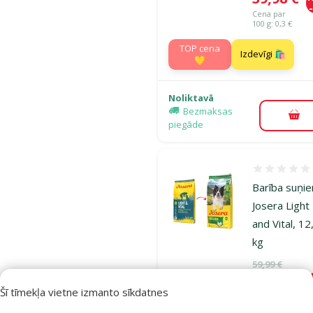
Cena par
100 g: 0,3 €
TOP cena
Izdevīgi 🛍️
💛
Noliktavā
Bezmaksas
Pie
piegāde
Atsauksmes
Barība suņi
Josera Light
and Vital, 12
kg
Oriģinālā ce
59,99 €
Cena
42,98 €
A
Šī tīmekļa vietne izmanto sīkdatnes
Cena par
100 g: 0,3 €