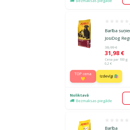
Bezmaksas piegāde
Atsauksmes 1
Barība suņie
JosiDog Regu
Oriģinālā ce
38,99 €
Cena
31,98 €
Cena par 100 g:
0,2 €
TOP cena
Izdevīgi 🛍️
💛
Noliktavā
Bezmaksas piegāde
Atsauksmes
Barība