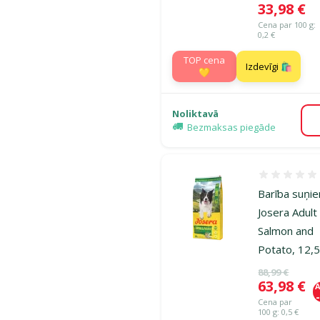
Cena
33,98 €
Cena par 100 g:
0,2 €
TOP cena
Izdevīgi 🛍️
💛
Noliktavā
Bezmaksas piegāde
Atsauksmes
Barība suņi
Josera Adult
Salmon and
Potato, 12,5
Oriģinālā ce
88,99 €
Cena
63,98 €
A
Cena par
100 g: 0,5 €