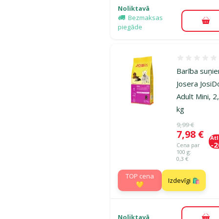
Noliktavā
Bezmaksas
Pie
piegāde
Atsauksmes
Barība suņi
Josera Josi
Adult Mini, 2
kg
Oriģinālā ce
9,99 €
Cena
7,98 €
At
-
Cena par
100 g:
0,3 €
TOP cena
Izdevīgi 🛍️
💛
Noliktavā