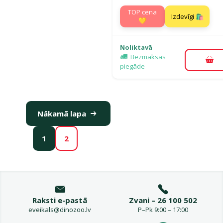
TOP cena
Izdevīgi 🛍️
💛
Noliktavā
Bezmaksas
Pie
piegāde
Nākamā lapa
1
2
Raksti e-pastā
Zvani – 26 100 502
eveikals@dinozoo.lv
P–Pk 9:00 – 17:00