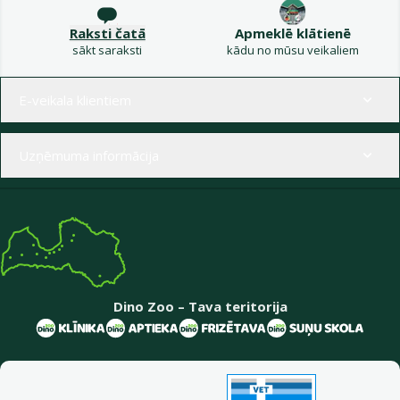
Raksti čatā
Apmeklē klātienē
sākt saraksti
kādu no mūsu veikaliem
Izvēlne kājenē
E-veikala klientiem
Uzņēmuma informācija
Dino Zoo – Tava teritorija