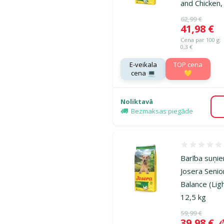
and Chicken,
Oriģinālā ce
62,99 €
Cena
41,98 €
Cena par 100 g:
0,3 €
E-veikala
TOP cena
cena 💻
💛
Noliktavā
Bezmaksas piegāde
Atsauksmes
Barība suņi
Josera Senio
Balance (Ligh
12,5 kg
Oriģinālā ce
59,99 €
Cena
39,98 €
A