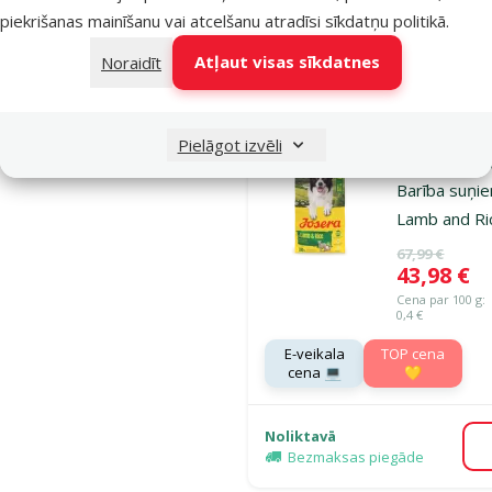
piekrišanas mainīšanu vai atcelšanu atradīsi
sīkdatņu politikā
.
Noliktavā
Atļaut visas sīkdatnes
Bezmaksas
Noraidīt
Pie
piegāde
Pielāgot izvēli
Atsauksmes 1
Barī­ba suņi
Lamb and Ri
Oriģinālā ce
67,99 €
Cena
43,98 €
Cena par 100 g:
0,4 €
E-veikala
TOP cena
cena 💻
💛
Noliktavā
Bezmaksas piegāde