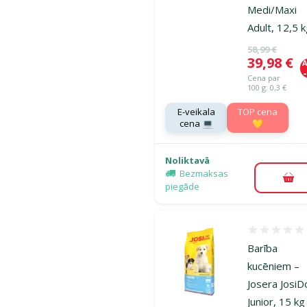
Medi/Maxi
Adult, 12,5 
Oriģinālā ce
58,99 €
Cena
39,98 €
A
Cena par
100 g: 0,3 €
E-veikala
TOP cena
cena 💻
💛
Noliktavā
Bezmaksas
Pie
piegāde
Atsauksmes
Barība
kucēniem –
Josera Josi
Junior, 15 kg