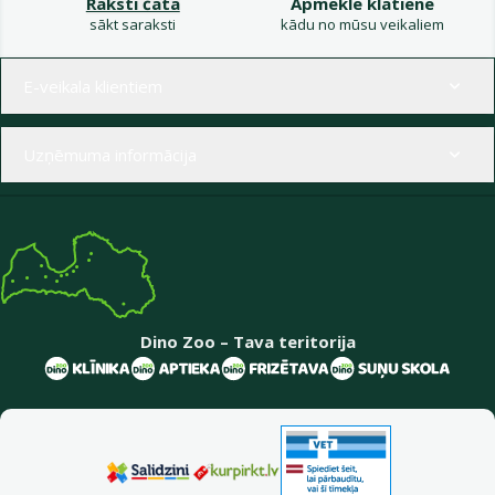
Raksti čatā
Apmeklē klātienē
sākt saraksti
kādu no mūsu veikaliem
Izvēlne kājenē
E-veikala klientiem
Uzņēmuma informācija
Dino Zoo – Tava teritorija