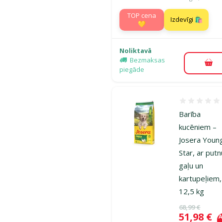
TOP cena
Izdevīgi 🛍️
💛
Noliktavā
Bezmaksas
Pie
piegāde
Atsauksmes
Barība
kucēniem –
Josera Youn
Star, ar putn
gaļu un
kartupeļiem,
12,5 kg
Oriģinālā ce
68,99 €
Cena
51,98 €
A