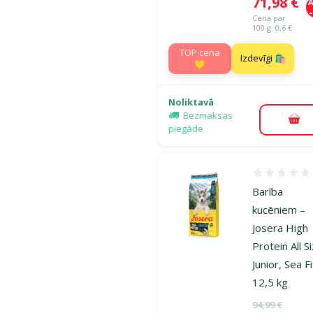
Cena
71,98 €
A
Cena par
100 g: 0,6 €
TOP cena
Izdevīgi 🛍️
💛
Noliktavā
Bezmaksas
Pie
piegāde
Atsauksmes
Barība
kucēniem –
Josera High
Protein All S
Junior, Sea F
12,5 kg
Oriģinālā ce
94,99 €