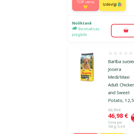
TOP cena
Izdevīgi 🛍️
💛
Noliktavā
Bezmaksas
Pie
piegāde
Atsauksmes
Barība suņi
Josera
Medi/Maxi
Adult Chicke
and Sweet
Potato, 12,5
Oriģinālā ce
62,99 €
Cena
46,98 €
A
Cena par
100 g: 0,4 €