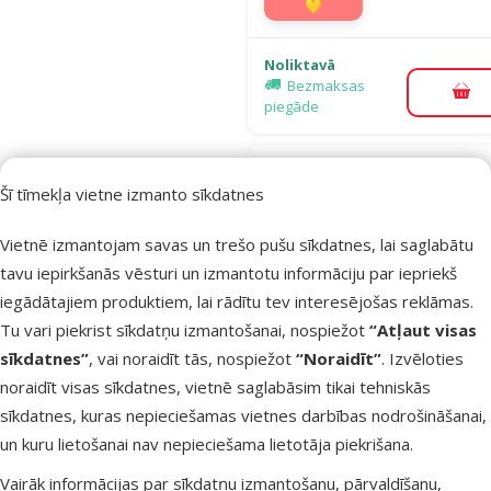
💛
Noliktavā
Bezmaksas
Pie
piegāde
Atsauksmes
Šī tīmekļa vietne izmanto sīkdatnes
Barība suņi
Josera High
Vietnē izmantojam savas un trešo pušu sīkdatnes, lai saglabātu
Protein All S
tavu iepirkšanās vēsturi un izmantotu informāciju par iepriekš
Adult, Chicke
iegādātajiem produktiem, lai rādītu tev interesējošas reklāmas.
12,5 kg
Tu vari piekrist sīkdatņu izmantošanai, nospiežot
“Atļaut visas
Oriģinālā ce
59,99 €
sīkdatnes”
, vai noraidīt tās, nospiežot
“Noraidīt”
. Izvēloties
Cena
44,98 €
A
noraidīt visas sīkdatnes, vietnē saglabāsim tikai tehniskās
Cena par
sīkdatnes, kuras nepieciešamas vietnes darbības nodrošināšanai,
100 g: 0,4 €
un kuru lietošanai nav nepieciešama lietotāja piekrišana.
TOP cena
Izdevīgi 🛍️
💛
Vairāk informācijas par sīkdatņu izmantošanu, pārvaldīšanu,