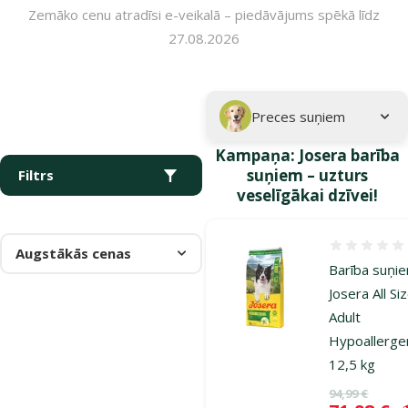
Zemāko cenu atradīsi e-veikalā – piedāvājums spēkā līdz
27.08.2026
Parametriskais filtrs
Atlasītie filtri
Kampaņa: "Josera barība suņiem – uzturs veselīgākai dzīvei!"
Apakškategorija
Preces suņiem
Kampaņa: Josera barība
suņiem – uzturs
Filtrs
veselīgākai dzīvei!
Atsauksmes
Augstākās cenas
Barība suņi
Josera All Si
Adult
Hypoallergen
12,5 kg
Oriģinālā ce
94,99 €