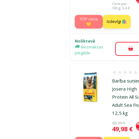
Cena par
100 g: 0,4 €
TOP cena
Izdevīgi 🛍️
💛
Noliktavā
Bezmaksas
Pie
piegāde
Atsauksmes
Barība suņi
Josera High
Protein All S
Adult Sea Fis
12,5 kg
Oriģinālā ce
66,99 €
A
Cena
49,98 €