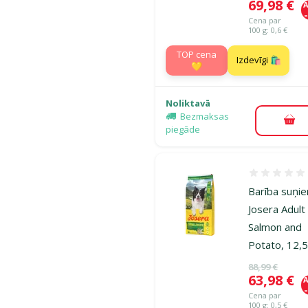
Cena
69,98 €
A
Cena par
100 g: 0,6 €
TOP cena
Izdevīgi 🛍️
💛
Noliktavā
Bezmaksas
Pie
piegāde
Atsauksmes
Barība suņi
Josera Adult
Salmon and
Potato, 12,5
Oriģinālā ce
88,99 €
Cena
63,98 €
A
Cena par
100 g: 0,5 €