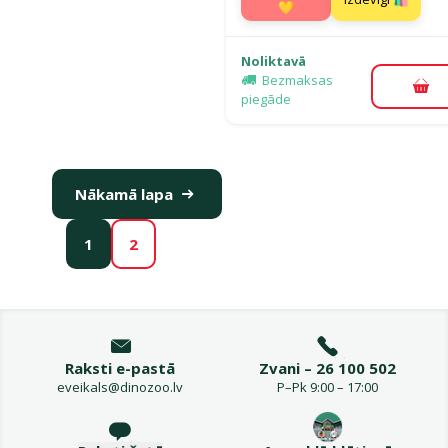
💛
Noliktavā
Bezmaksas
Pie
piegāde
Nākamā lapa
1
2
Raksti e-pastā
Zvani – 26 100 502
eveikals@dinozoo.lv
P–Pk 9:00 – 17:00