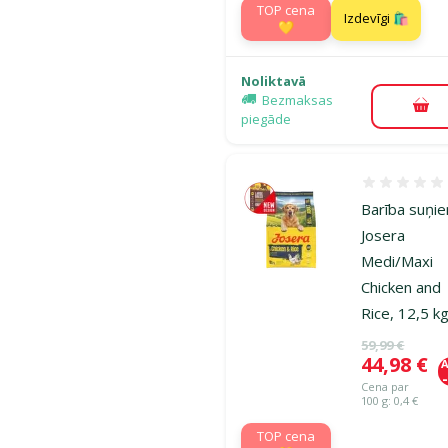
TOP cena
Izdevīgi 🛍️
💛
Noliktavā
Bezmaksas
Pie
piegāde
Atsauksmes
Barība suņi
Josera
Medi/Maxi
Chicken and
Rice, 12,5 k
Oriģinālā ce
59,99 €
Cena
44,98 €
A
Cena par
100 g: 0,4 €
TOP cena