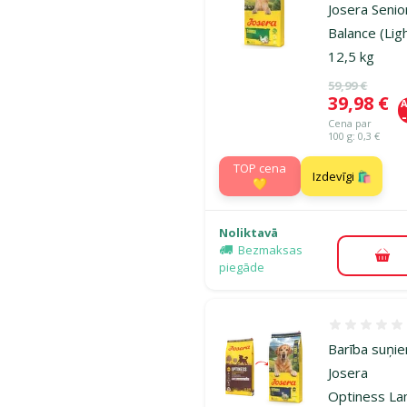
Josera Senio
Balance (Ligh
12,5 kg
Oriģinālā ce
59,99 €
Cena
39,98 €
A
Cena par
100 g: 0,3 €
TOP cena
Izdevīgi 🛍️
💛
Noliktavā
Bezmaksas
Pie
piegāde
Atsauksmes
Barība suņi
Josera
Optiness L