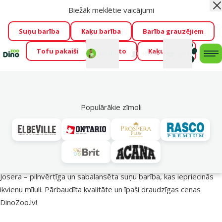
Biežāk meklētie vaicājumi
Aiz
Visu mēnesi Dino Zoo piedāvā lieliskas cenas mīluļu TOP
barībām! 🍖
→
Skatīt piedāvājumu!
Suņu barība
Kaķu barība
Barība grauzējiem
Tofu pakaiši
Foresto
Kaķu mājas
Fotokonkurss “GADA ŪSAIŅI”!
Varbūt tieši Tavs mīlulis
Mans
Mans
konts
Atbalsts
grozs
me
būs 2027. gada zvaigzne
→
Piedalīties
Mek
🔥 Akciju piedāvājumi
Populārākie zīmoli
Josera barība suņiem – uzturs veselīgākai dzīvei!
Josera – pilnvērtīga un sabalansēta suņu barība, kas iepriecinās
ikvienu mīluli. Pārbaudīta kvalitāte un īpaši draudzīgas cenas
DinoZoo.lv!