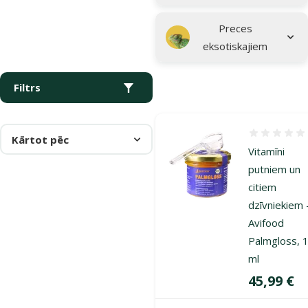
Preces
eksotiskajiem
Filtrs
Atsauksmes
Kārtot pēc
Vitamīni
putniem un
citiem
dzīvniekiem 
Avifood
Palmgloss, 
ml
Cena
45,99 €