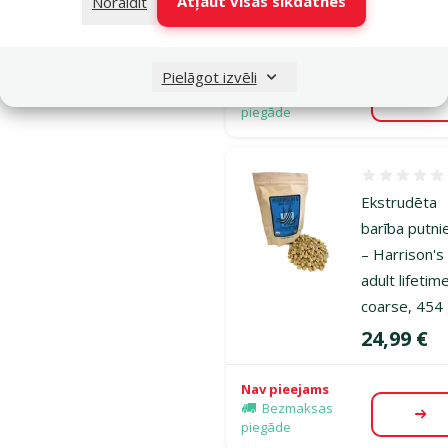
Atļaut visas sīkdatnes
Noraidīt
Cena
28,99 €
Nav pieejams
Pielāgot izvēli
Bezmaksas
Aps
piegāde
Atsauksmes
Ekstrudēta
barība putn
– Harrison's
adult lifetim
coarse, 454
Cena
24,99 €
Nav pieejams
Bezmaksas
Aps
piegāde