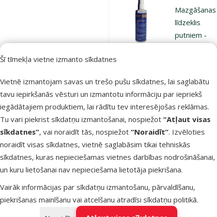
Mazgāšanas
līdzeklis
putniem -
Avifood
Šī tīmekļa vietne izmanto sīkdatnes
Shower, 250
Cena
30,99 €
Vietnē izmantojam savas un trešo pušu sīkdatnes, lai saglabātu
tavu iepirkšanās vēsturi un izmantotu informāciju par iepriekš
Nav pieejams
iegādātajiem produktiem, lai rādītu tev interesējošas reklāmas.
Bezmaksas
Aps
piegāde
Tu vari piekrist sīkdatņu izmantošanai, nospiežot
“Atļaut visas
sīkdatnes”
, vai noraidīt tās, nospiežot
“Noraidīt”
. Izvēloties
noraidīt visas sīkdatnes, vietnē saglabāsim tikai tehniskās
Atsauksmes
sīkdatnes, kuras nepieciešamas vietnes darbības nodrošināšanai,
Ekstrudēta
un kuru lietošanai nav nepieciešama lietotāja piekrišana.
barība putn
Vairāk informācijas par sīkdatņu izmantošanu, pārvaldīšanu,
– Harrison's
piekrišanas mainīšanu vai atcelšanu atradīsi
sīkdatņu politikā
.
high potenc
coarse, 454