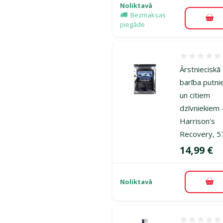
Noliktavā
Bezmaksas
Pie
piegāde
Atsauksmes
Ārstnieciskā
barība putn
un citiem
dzīvniekiem 
Harrison's
Recovery, 5
Cena
14,99 €
Noliktavā
Pie
Atsauksmes