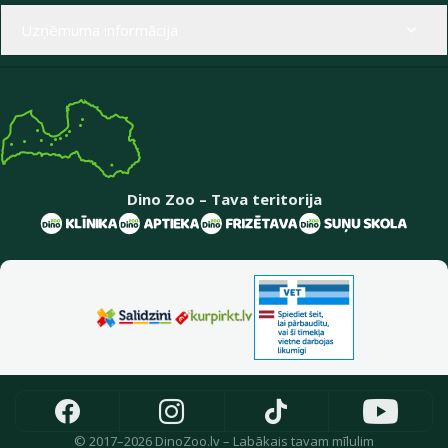
Uzņēmuma informācija
Dino Zoo – Tava teritorija
© 2017–2026 DinoZoo.lv – Labākais tavam mīlulim