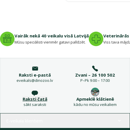
Vairāk nekā 40 veikalu visā Latvijā
Veterinārās 
Mūsu speciālisti vienmēr gatavi palīdzēt.
Viss tava mājdz
Raksti e-pastā
Zvani – 26 100 502
eveikals@dinozoo.lv
P–Pk 9:00 – 17:00
Raksti čatā
Apmeklē klātienē
sākt saraksti
kādu no mūsu veikaliem
Izvēlne kājenē
E-veikala klientiem