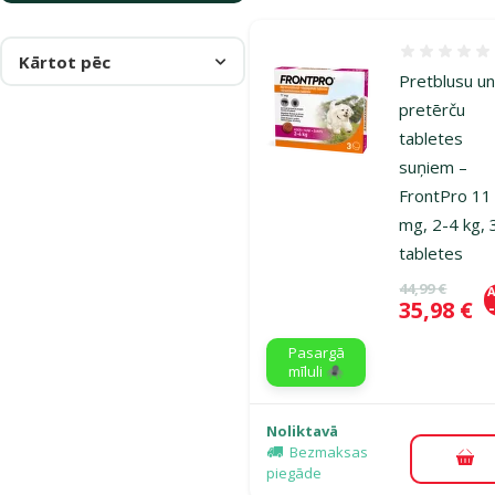
Atsauksmes
Kārtot pēc
Pretblusu u
pretērču
tabletes
suņiem –
FrontPro 11
mg, 2-4 kg, 
tabletes
Oriģinālā ce
44,99 €
A
Cena
35,98 €
Pasargā
mīluli 🕷️
Noliktavā
Bezmaksas
Pie
piegāde