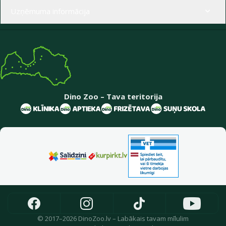
Uzņēmuma informācija
Dino Zoo – Tava teritorija
© 2017–2026 DinoZoo.lv – Labākais tavam mīlulim