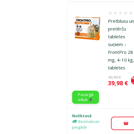
Atsauksmes
Pretblusu u
pretērču
tabletes
suņiem –
FrontPro 28
mg, 4-10 kg,
tabletes
Oriģinālā ce
49,99 €
A
Cena
39,98 €
Pasargā
mīluli 🕷️
Noliktavā
Bezmaksas
Pie
piegāde