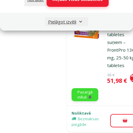
Atsauksmes
Pretblusu u
Pielāgot izvēli
pretērču
tabletes
suņiem –
FrontPro 13
mg, 25-50 k
tabletes
Oriģinālā ce
65 €
A
Cena
51,98 €
Pasargā
mīluli 🕷️
Noliktavā
Bezmaksas
Pie
piegāde