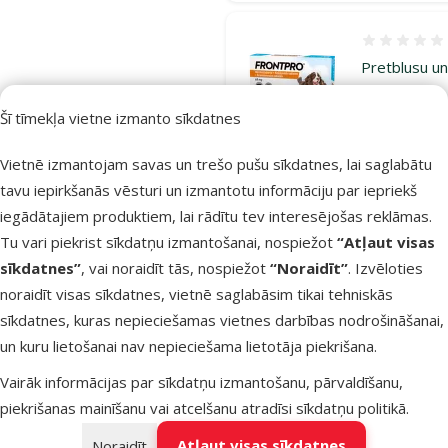
Atsauksmes
Pretblusu u
pretērču
Šī tīmekļa vietne izmanto sīkdatnes
tabletes
suņiem –
Vietnē izmantojam savas un trešo pušu sīkdatnes, lai saglabātu
FrontPro 68
tavu iepirkšanās vēsturi un izmantotu informāciju par iepriekš
mg, 10-25 k
iegādātajiem produktiem, lai rādītu tev interesējošas reklāmas.
tabletes
Tu vari piekrist sīkdatņu izmantošanai, nospiežot
“Atļaut visas
Oriģinālā ce
54,99 €
A
sīkdatnes”
, vai noraidīt tās, nospiežot
“Noraidīt”
. Izvēloties
Cena
43,98 €
noraidīt visas sīkdatnes, vietnē saglabāsim tikai tehniskās
Pasargā
sīkdatnes, kuras nepieciešamas vietnes darbības nodrošināšanai,
mīluli 🕷️
un kuru lietošanai nav nepieciešama lietotāja piekrišana.
Vairāk informācijas par sīkdatņu izmantošanu, pārvaldīšanu,
Noliktavā
Bezmaksas
piekrišanas mainīšanu vai atcelšanu atradīsi
sīkdatņu politikā
.
Pie
piegāde
Atļaut visas sīkdatnes
Noraidīt