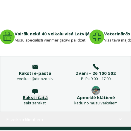
Vairāk nekā 40 veikalu visā Latvijā
Veterinārās 
Mūsu speciālisti vienmēr gatavi palīdzēt.
Viss tava mājdz
Raksti e-pastā
Zvani – 26 100 502
eveikals@dinozoo.lv
P–Pk 9:00 – 17:00
Raksti čatā
Apmeklē klātienē
sākt saraksti
kādu no mūsu veikaliem
Izvēlne kājenē
E-veikala klientiem