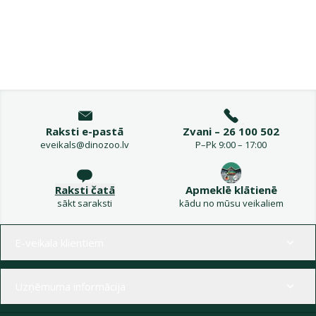
Raksti e-pastā
Zvani – 26 100 502
eveikals@dinozoo.lv
P–Pk 9:00 – 17:00
Raksti čatā
Apmeklē klātienē
sākt saraksti
kādu no mūsu veikaliem
Izvēlne kājenē
E-veikala klientiem
Uzņēmuma informācija