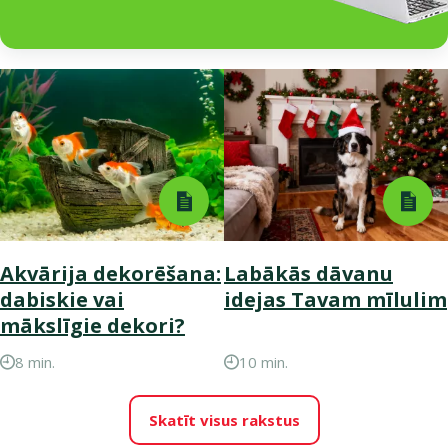
Akvārija dekorēšana:
Labākās dāvanu
dabiskie vai
idejas Tavam mīlulim
mākslīgie dekori?
8 min.
10 min.
Skatīt visus rakstus