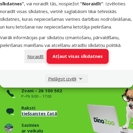
Parametri
sīkdatnes”
, vai noraidīt tās, nospiežot
“Noraidīt”
. Izvēloties
Ūdens plūsmas regulēšana
Jā
noraidīt visas sīkdatnes, vietnē saglabāsim tikai tehniskās
Aprīkojuma veids
Iekšējais filtrs
sīkdatnes, kuras nepieciešamas vietnes darbības nodrošināšanai,
Akvārija tilpums
Līdz 50 litriem
un kuru lietošanai nav nepieciešama lietotāja piekrišana.
Zīmols
Fluval
Vairāk informācijas par sīkdatņu izmantošanu, pārvaldīšanu,
Numurs katalogā
86229
piekrišanas mainīšanu vai atcelšanu atradīsi
sīkdatņu politikā
.
EAN
015561104654
Raksti un padomi
Atļaut visas sīkdatnes
Noraidīt
Nepieciešama palīdzība?
Sazinies ar mums, mēs palīdzēsim!
Pielāgot izvēli
Zvani – 26 100 502
P–Pk 9:00 – 17:00
Raksti
tiešsaistes čatā
Sazinies
ar veikalu