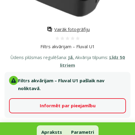
Vairāk fotogrāfiju
Atsauksmes 0%
Filtrs akvārijam – Fluval U1
Ūdens plūsmas regulēšana:
Jā,
Akvārija tilpums:
Līdz 50
litriem
Filtrs akvārijam – Fluval U1 pašlaik nav
noliktavā.
Informēt par pieejamību
Apraksts
Filtrs akvārijam – Fluval U1
Parametri