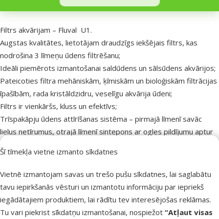
Uz lapas sākumu
superzoo.product.detail.content
Filtrs akvārijam – Fluval U1.
Augstas kvalitātes, lietotājam draudzīgs iekšējais filtrs, kas
nodrošina 3 līmeņu ūdens filtrēšanu;
Ideāli piemērots izmantošanai saldūdens un sālsūdens akvārijos;
Pateicoties filtra mehāniskām, ķīmiskām un bioloģiskām filtrācijas
īpašībām, rada kristāldzidru, veselīgu akvārija ūdeni;
Filtrs ir vienkāršs, kluss un efektīvs;
Trīspakāpju ūdens attīrīšanas sistēma – pirmajā līmenī savāc
lielus netīrumus, otrajā līmenī sintepons ar ogles pildījumu aptur
smalkus netīrumus un ķīmiskos piemaisījumus, kā arī padara
Šī tīmekļa vietne izmanto sīkdatnes
ūdeni dzidrāku, bet trešajā līmenī tiek stabilizēts ūdens
bioloģiskais līdzsvars;
Vietnē izmantojam savas un trešo pušu sīkdatnes, lai saglabātu
Viegli uzstādīt un uzturēt;
tavu iepirkšanās vēsturi un izmantotu informāciju par iepriekš
Piemērots akvārijiem ar tilpumu līdz 55 litriem.
iegādātajiem produktiem, lai rādītu tev interesējošas reklāmas.
Tu vari piekrist sīkdatņu izmantošanai, nospiežot
“Atļaut visas