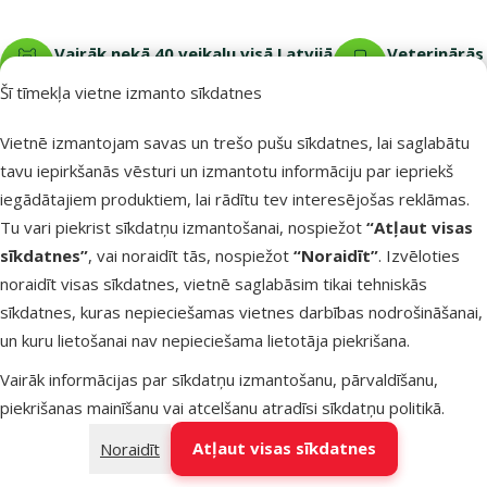
Vairāk nekā 40 veikalu visā Latvijā
Veterinārās 
Mūsu speciālisti vienmēr gatavi palīdzēt.
Viss tava mājdz
Šī tīmekļa vietne izmanto sīkdatnes
Vietnē izmantojam savas un trešo pušu sīkdatnes, lai saglabātu
tavu iepirkšanās vēsturi un izmantotu informāciju par iepriekš
iegādātajiem produktiem, lai rādītu tev interesējošas reklāmas.
Raksti e-pastā
Zvani – 26 100 502
eveikals@dinozoo.lv
P–Pk 9:00 – 17:00
Tu vari piekrist sīkdatņu izmantošanai, nospiežot
“Atļaut visas
sīkdatnes”
, vai noraidīt tās, nospiežot
“Noraidīt”
. Izvēloties
noraidīt visas sīkdatnes, vietnē saglabāsim tikai tehniskās
Raksti čatā
Apmeklē klātienē
sīkdatnes, kuras nepieciešamas vietnes darbības nodrošināšanai,
sākt saraksti
kādu no mūsu veikaliem
un kuru lietošanai nav nepieciešama lietotāja piekrišana.
Izvēlne kājenē
E-veikala klientiem
Vairāk informācijas par sīkdatņu izmantošanu, pārvaldīšanu,
piekrišanas mainīšanu vai atcelšanu atradīsi
sīkdatņu politikā
.
Uzņēmuma informācija
Atļaut visas sīkdatnes
Noraidīt