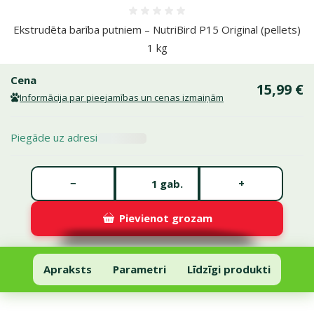
Atsauksmes 0%
Ekstrudēta barība putniem – NutriBird P15 Original (pellets)
1 kg
Cena
15,99 €
Informācija par pieejamības un cenas izmaiņām
Piegāde uz adresi
Gabalu skaits *
−
+
gab.
Pievienot grozam
Ekstrudēta barība putniem – NutriBird P15 Original (pellets) 1 kg
Pievienot grozam
Apraksts
Parametri
Līdzīgi produkti
Uz lapas sākumu