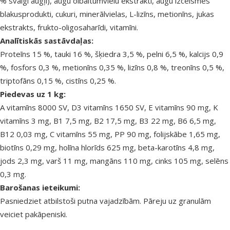
% svaigi augļi), augu olbaltumvielu ekstrakti, augu izcelsmes
blakusprodukti, cukuri, minerālvielas, L-lizīns, metionīns, jukas
ekstrakts, frukto-oligosaharīdi, vitamīni.
Analītiskās sastāvdaļas:
Proteīns 15 %, tauki 16 %, šķiedra 3,5 %, pelni 6,5 %, kalcijs 0,9
%, fosfors 0,3 %, metionīns 0,35 %, lizīns 0,8 %, treonīns 0,5 %,
triptofāns 0,15 %, cistīns 0,25 %.
Piedevas uz 1 kg:
A vitamīns 8000 SV, D3 vitamīns 1650 SV, E vitamīns 90 mg, K
vitamīns 3 mg, B1 7,5 mg, B2 17,5 mg, B3 22 mg, B6 6,5 mg,
B12 0,03 mg, C vitamīns 55 mg, PP 90 mg, folijskābe 1,65 mg,
biotīns 0,29 mg, holīna hlorīds 625 mg, beta-karotīns 4,8 mg,
jods 2,3 mg, varš 11 mg, mangāns 110 mg, cinks 105 mg, selēns
0,3 mg.
Barošanas ieteikumi:
Pasniedziet atbilstoši putna vajadzībām. Pāreju uz granulām
veiciet pakāpeniski.