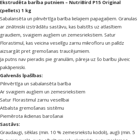
superzoo.product.detail.content
Ekstrudēta barība putniem – NutriBird P15 Original
(pellets) 1 kg
Sabalansēta un pilnvērtīga barība lielajiem papagaiļiem. Granulas
ar zinātniski izstrādātu sastāvu, kas balstīts uz atlasītiem
graudiem, svaigiem augļiem un zemesriekstiem. Satur
Florastimul, kas veicina veselīgu zarnu mikrofloru un palīdz
aizsargāt pret gremošanas traucējumiem.
Ja putns nav pieradis pie granulām, pāreja uz šo barību jāveic
pakāpeniski.
Galvenās īpašības:
Pilnvērtīga un sabalansēta barība
Ar svaigiem augļiem un zemesriekstiem
Satur Florastimul zarnu veselībai
Atbalsta gremošanas sistēmu
Piemērota ikdienas barošanai
Sastāvs:
Graudaugi, sēklas (min. 10 % zemesriekstu kodoli), augļi (min. 5