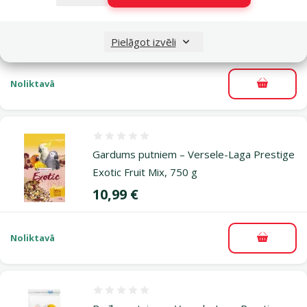
Budgies, 1 kg
Cena
5,99 €
Pielāgot izvēli
Noliktavā
Pievieno
Atsauksmes 0%
Gardums putniem – Versele-Laga Prestige
Exotic Fruit Mix, 750 g
Cena
10,99 €
Noliktavā
Pievieno
Atsauksmes 0%