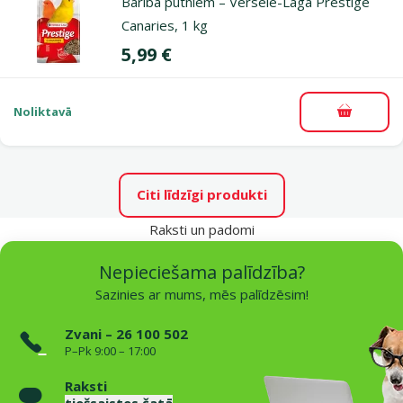
Barība putniem – Versele-Laga Prestige
Canaries, 1 kg
Cena
5,99 €
Noliktavā
Pievieno
Citi līdzīgi produkti
Raksti un padomi
Nepieciešama palīdzība?
Sazinies ar mums, mēs palīdzēsim!
Zvani – 26 100 502
P–Pk 9:00 – 17:00
Raksti
tiešsaistes čatā