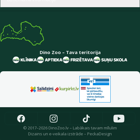
Dino Zoo – Tava teritorija
© 2017–2026 DinoZoo.lv – Labākais tavam mīlulim
Dizains
un
e-veikala izstrāde
–
PeckaDesign