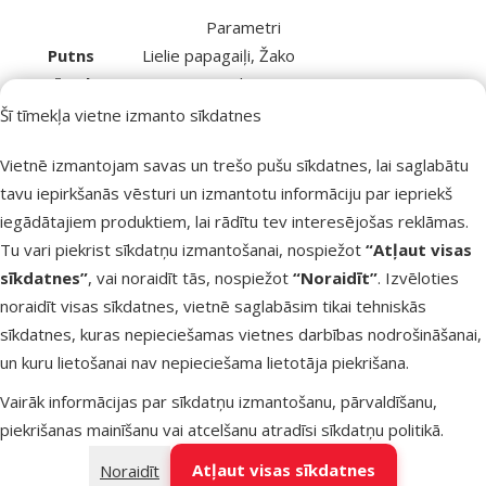
Parametri
Putns
Lielie papagaiļi, Žako
Zīmols
Versele-Laga
Numurs katalogā
47300
Šī tīmekļa vietne izmanto sīkdatnes
EAN
5410340220603
Vietnē izmantojam savas un trešo pušu sīkdatnes, lai saglabātu
Līdzīgi produkti
tavu iepirkšanās vēsturi un izmantotu informāciju par iepriekš
Atsauksmes 0%
iegādātajiem produktiem, lai rādītu tev interesējošas reklāmas.
Barība savvaļas putniem – Birds' Garden
Tu vari piekrist sīkdatņu izmantošanai, nospiežot
“Atļaut visas
Wild Bird Fat Energy Feed, 2,5 kg
sīkdatnes”
, vai noraidīt tās, nospiežot
“Noraidīt”
. Izvēloties
Cena
4,99 €
noraidīt visas sīkdatnes, vietnē saglabāsim tikai tehniskās
sīkdatnes, kuras nepieciešamas vietnes darbības nodrošināšanai,
un kuru lietošanai nav nepieciešama lietotāja piekrišana.
Noliktavā
Pievieno
Vairāk informācijas par sīkdatņu izmantošanu, pārvaldīšanu,
piekrišanas mainīšanu vai atcelšanu atradīsi
sīkdatņu politikā
.
Atsauksmes 0%
Atļaut visas sīkdatnes
Noraidīt
Barība putniem – Vitakraft Menu for