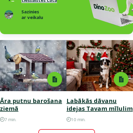
Sazinies
ar veikalu
Āra putnu barošana
Labākās dāvanu
ziemā
idejas Tavam mīlulim
7 min.
10 min.