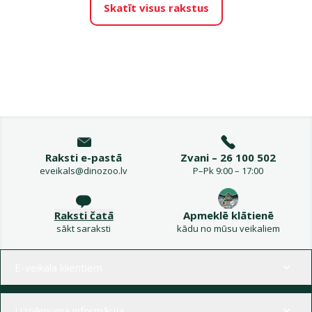
Skatīt visus rakstus
Raksti e-pastā
Zvani – 26 100 502
eveikals@dinozoo.lv
P–Pk 9:00 – 17:00
Raksti čatā
Apmeklē klātienē
sākt saraksti
kādu no mūsu veikaliem
Izvēlne kājenē
E-veikala klientiem
Uzņēmuma informācija