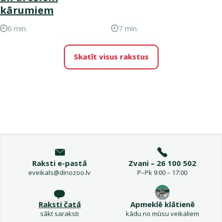
kārumiem
6 min.
7 min.
Skatīt visus rakstus
Raksti e-pastā
Zvani – 26 100 502
eveikals@dinozoo.lv
P–Pk 9:00 – 17:00
Raksti čatā
Apmeklē klātienē
sākt saraksti
kādu no mūsu veikaliem