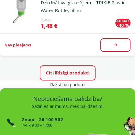
Dzirdinātava grauzējiem – TRIXIE Plastic
Water Bottle, 50 ml
Oriģinālā cena
2,49 €
Atlaide
Cena
1,48 €
-40 %
Nav pieejams
Apskatīt
Citi līdzīgi produkti
Raksti un padomi
Nepieciešama palīdzība?
Sazinies ar mums, mēs palīdzēsim!
Zvani – 26 100 502
P–Pk 9:00 – 17:00