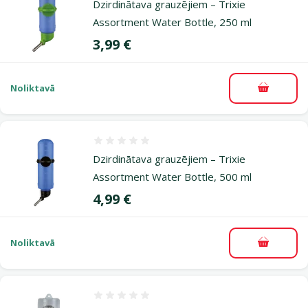
Dzirdinātava grauzējiem – Trixie
Assortment Water Bottle, 250 ml
Cena
3,99 €
Noliktavā
Pievieno
Atsauksmes 0%
Dzirdinātava grauzējiem – Trixie
Assortment Water Bottle, 500 ml
Cena
4,99 €
Noliktavā
Pievieno
Atsauksmes 0%