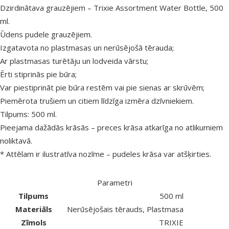
superzoo.product.detail.content
Dzirdinātava grauzējiem – Trixie Assortment Water Bottle, 500
ml.
Ūdens pudele grauzējiem.
Izgatavota no plastmasas un nerūsējošā tērauda;
Ar plastmasas turētāju un lodveida vārstu;
Ērti stiprinās pie būra;
Var piestiprināt pie būra restēm vai pie sienas ar skrūvēm;
Piemērota trušiem un citiem līdzīga izmēra dzīvniekiem.
Tilpums: 500 ml.
Pieejama dažādās krāsās – preces krāsa atkarīga no atlikumiem
noliktavā.
* Attēlam ir ilustratīva nozīme – pudeles krāsa var atšķirties.
Parametri
Tilpums
500 ml
Materiāls
Nerūsējošais tērauds, Plastmasa
Zīmols
TRIXIE