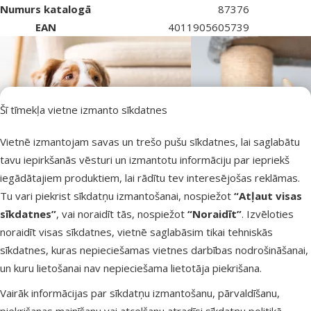
Numurs katalogā
87376
EAN
4011905605739
Šī tīmekļa vietne izmanto sīkdatnes
Vietnē izmantojam savas un trešo pušu sīkdatnes, lai saglabātu
tavu iepirkšanās vēsturi un izmantotu informāciju par iepriekš
iegādātajiem produktiem, lai rādītu tev interesējošas reklāmas.
Tu vari piekrist sīkdatņu izmantošanai, nospiežot
“Atļaut visas
sīkdatnes”
, vai noraidīt tās, nospiežot
“Noraidīt”
. Izvēloties
noraidīt visas sīkdatnes, vietnē saglabāsim tikai tehniskās
sīkdatnes, kuras nepieciešamas vietnes darbības nodrošināšanai,
un kuru lietošanai nav nepieciešama lietotāja piekrišana.
Vairāk informācijas par sīkdatņu izmantošanu, pārvaldīšanu,
TRIXIE – līderis mājdzīvnieku preču nozarē jau 50 gadus
Plašs un daudzveidīgs preču klāsts mājdzīvniekiem
Rūpes par mājdzīvnieku labsajūtu un komfortu
piekrišanas mainīšanu vai atcelšanu atradīsi
sīkdatņu politikā
.