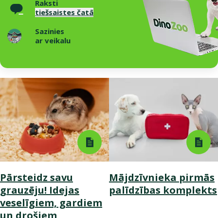
Raksti
tiešsaistes čatā
Sazinies
ar veikalu
Pārsteidz savu
Mājdzīvnieka pirmās
grauzēju! Idejas
palīdzības komplekts
veselīgiem, gardiem
un drošiem