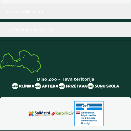
Izvēlne kājenē
E-veikala klientiem
Uzņēmuma informācija
Dino Zoo – Tava teritorija