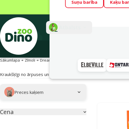
Suņu barība
Kaķu bar
Visu mēnesi Din
Fotokonkurss “G
Atbalsts
E-veik
Sākumlapa
Zīmoli
Dreamies kaķu gardumi
Kraukšķīgi no ārpuses un mīksti iekšpusē – neatvairāmi gardie Dream
Apakškategorija
Atlasītie filtri
Preces kaķiem
Zīmola produkti
Cena
Parametriskais filtrs