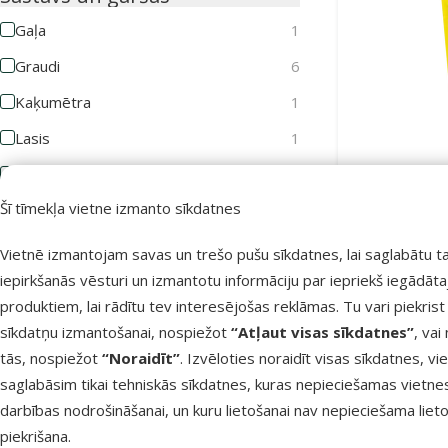
Gaļa
1
Graudi
6
Kaķumētra
1
Lasis
1
Liellopu gaļa
1
Gardums ka
Šī tīmekļa vietne izmanto sīkdatnes
Pīles gaļa
1
Siers
1
Vietnē izmantojam savas un trešo pušu sīkdatnes, lai saglabātu t
iepirkšanās vēsturi un izmantotu informāciju par iepriekš iegādāt
Vistas gaļa
1
produktiem, lai rādītu tev interesējošas reklāmas. Tu vari piekrist
Noliktavā
Vitamīni
3
sīkdatņu izmantošanai, nospiežot
“Atļaut visas sīkdatnes”
, vai
tās, nospiežot
“Noraidīt”
. Izvēloties noraidīt visas sīkdatnes, vi
Kvalitāte
saglabāsim tikai tehniskās sīkdatnes, kuras nepieciešamas vietne
⭐ Economy
5
darbības nodrošināšanai, un kuru lietošanai nav nepieciešama lieto
piekrišana.
⭐⭐⭐ Premium
1