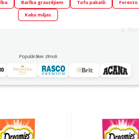
ība
Barība grauzējiem
Tofu pakaiši
Foresto
o Zoo piedāvā lieliskas cenas mīluļu TOP barībām! 🍖
→
Skat
Kaķu mājas
ADA ŪSAIŅI”!
Varbūt tieši Tavs mīlulis būs 2027. gada zvai
Man
Meklēt
als
Akciju piedāvājumi
Veikali
Pakalpojumi
P
39
Populārākie zīmoli
Dreamies
ies kaķu gardumi ir lielisks veids, kā palutināt savu mīluli.
 Dreamies