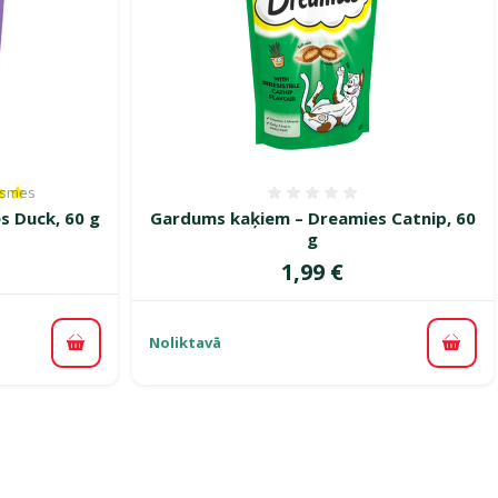
ksmes
es 100%, reitingu skaits: 1
Atsauksmes 0%
s Duck, 60 g
Gardums kaķiem – Dreamies Catnip, 60
g
Cena
1,99 €
Noliktavā
Pievienot grozam
Pievi