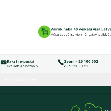
Vairāk nekā 40 veikalu visā Latvi
Mūsu speciālisti vienmēr gatavi palīdzēt
Raksti e-pastā
Zvani – 26 100 502
eveikals@dinozoo.lv
P–Pk 9:00 – 17:00
Izvēlne kājenē
E-veikala klientiem