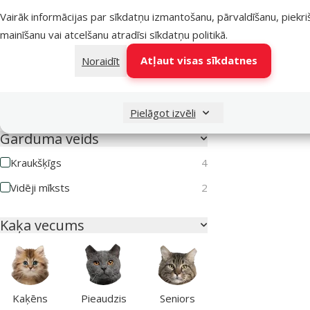
Vairāk informācijas par sīkdatņu izmantošanu, pārvaldīšanu, piekr
Produkta svars
mainīšanu vai atcelšanu atradīsi
sīkdatņu politikā
.
Atļaut visas sīkdatnes
Noraidīt
60g
60g
Pielāgot izvēli
Garduma veids
Kraukšķīgs
4
Vidēji mīksts
2
Kaķa vecums
Kaķēns
Pieaudzis
Seniors