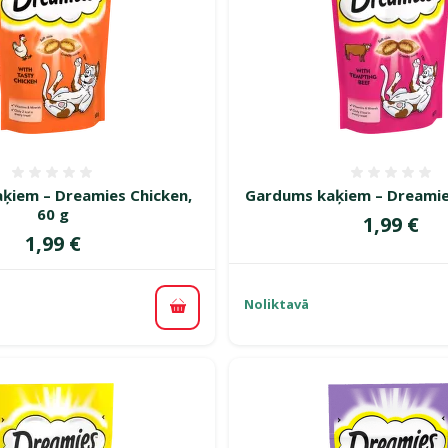
Atsauksmes 0%
Atsauk
ķiem – Dreamies Chicken,
Gardums kaķiem – Dreamies
60 g
Cena
1,99 €
Cena
1,99 €
Noliktavā
Pievienot grozam