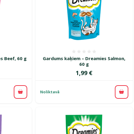
smes 0%
Atsauksmes 0%
 Beef, 60 g
Gardums kaķiem – Dreamies Salmon,
60 g
Cena
1,99 €
Noliktavā
Pievienot grozam
Pievi