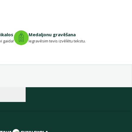
eikalos
Medaljonu gravēšana
vi gaida!
Iegravēsim tevis izvēlētu tekstu.