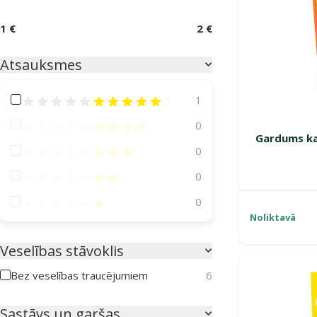
1 €
2 €
Atsauksmes
Atsauksmes 100%
1
Atsauksmes 80%
0
Gardums ka
Atsauksmes 60%
0
Atsauksmes 40%
0
Atsauksmes 20%
0
Noliktavā
Veselības stāvoklis
Bez veselības traucējumiem
6
Sastāvs un garšas