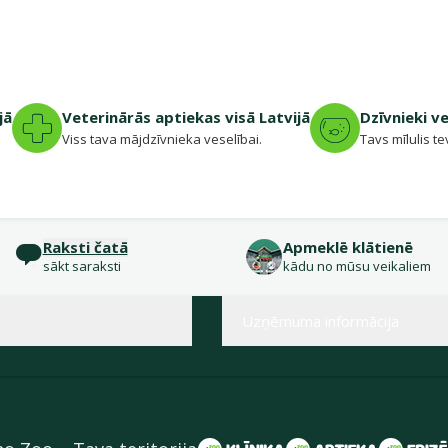
jā
Veterinārās aptiekas visā Latvijā
Dzīvnieki v
.
Viss tava mājdzīvnieka veselībai.
Tavs mīlulis te
Raksti čatā
Apmeklē klātienē
sākt saraksti
kādu no mūsu veikaliem
Uzņēmuma informācija