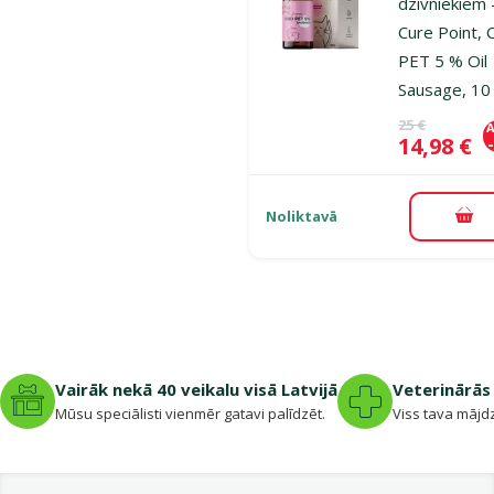
dzīvniekiem 
Cure Point,
PET 5 % Oil
Sausage, 10
Oriģinālā ce
25 €
A
Cena
14,98 €
Noliktavā
Pie
Vairāk nekā 40 veikalu visā Latvijā
Veterinārās 
Mūsu speciālisti vienmēr gatavi palīdzēt.
Viss tava mājdz