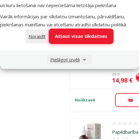
Pie
un kuru lietošanai nav nepieciešama lietotāja piekrišana.
Vairāk informācijas par sīkdatņu izmantošanu, pārvaldīšanu,
piekrišanas mainīšanu vai atcelšanu atradīsi
sīkdatņu politikā
.
Atsauksmes
Papildbarība
Atļaut visas sīkdatnes
Noraidīt
dzīvniekiem 
Cure Point,
PET 5 % Oil
Pielāgot izvēli
Tuna, 10 ml
Oriģinālā ce
25 €
A
Cena
14,98 €
Noliktavā
Pie
Atsauksmes
Papildbarība