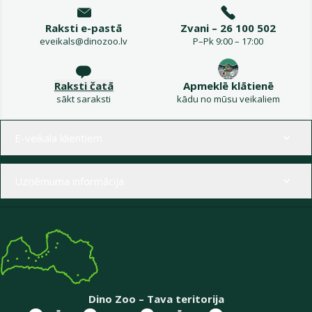
Raksti e-pastā
Zvani – 26 100 502
eveikals@dinozoo.lv
P–Pk 9:00 – 17:00
Raksti čatā
Apmeklē klātienē
sākt saraksti
kādu no mūsu veikaliem
Izvēlne kājenē
E-veikala klientiem
Uzņēmuma informācija
Dino Zoo – Tava teritorija