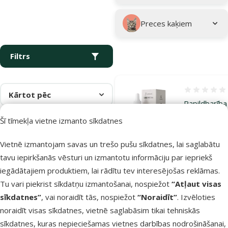
Preces kaķiem
Filtrs
Atsauksmes
Kārtot pēc
Papildbarība
dzīvniekiem 
Šī tīmekļa vietne izmanto sīkdatnes
Cure Point,
PET 5 % Oil
Vietnē izmantojam savas un trešo pušu sīkdatnes, lai saglabātu
Without
tavu iepirkšanās vēsturi un izmantotu informāciju par iepriekš
Flavoring, 1
iegādātajiem produktiem, lai rādītu tev interesējošas reklāmas.
Tu vari piekrist sīkdatņu izmantošanai, nospiežot
“Atļaut visas
Oriģinālā ce
25 €
A
Cena
14,98 €
sīkdatnes”
, vai noraidīt tās, nospiežot
“Noraidīt”
. Izvēloties
noraidīt visas sīkdatnes, vietnē saglabāsim tikai tehniskās
sīkdatnes, kuras nepieciešamas vietnes darbības nodrošināšanai,
Noliktavā