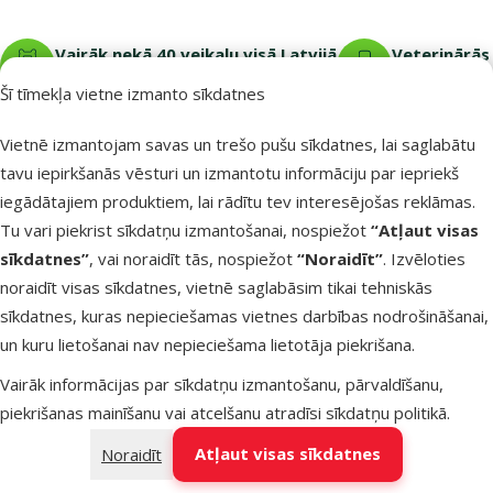
Vairāk nekā 40 veikalu visā Latvijā
Veterinārās 
Mūsu speciālisti vienmēr gatavi palīdzēt.
Viss tava mājdz
Šī tīmekļa vietne izmanto sīkdatnes
Vietnē izmantojam savas un trešo pušu sīkdatnes, lai saglabātu
tavu iepirkšanās vēsturi un izmantotu informāciju par iepriekš
iegādātajiem produktiem, lai rādītu tev interesējošas reklāmas.
Raksti e-pastā
Zvani – 26 100 502
eveikals@dinozoo.lv
P–Pk 9:00 – 17:00
Tu vari piekrist sīkdatņu izmantošanai, nospiežot
“Atļaut visas
sīkdatnes”
, vai noraidīt tās, nospiežot
“Noraidīt”
. Izvēloties
noraidīt visas sīkdatnes, vietnē saglabāsim tikai tehniskās
Raksti čatā
Apmeklē klātienē
sīkdatnes, kuras nepieciešamas vietnes darbības nodrošināšanai,
sākt saraksti
kādu no mūsu veikaliem
un kuru lietošanai nav nepieciešama lietotāja piekrišana.
Izvēlne kājenē
E-veikala klientiem
Vairāk informācijas par sīkdatņu izmantošanu, pārvaldīšanu,
piekrišanas mainīšanu vai atcelšanu atradīsi
sīkdatņu politikā
.
Uzņēmuma informācija
Atļaut visas sīkdatnes
Noraidīt