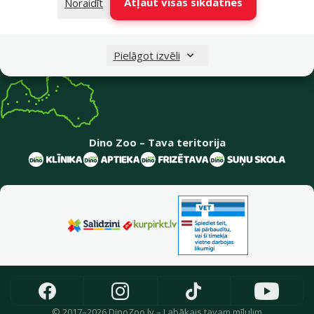
Atļaut visas sīkdatnes
Noraidīt
Uzņēmuma informācija
Pielāgot izvēli
Dino Zoo – Tava teritorija
© 2017–2026 DinoZoo.lv – Labākais tavam mīlulim