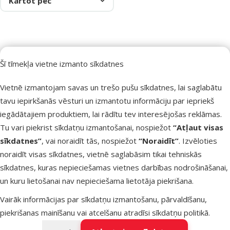
Kārtot pēc
Šī tīmekļa vietne izmanto sīkdatnes
Vairāk nekā 40 veikalu visā Latvijā
Veterinārās 
Mūsu speciālisti vienmēr gatavi palīdzēt.
Viss tava mājdz
Vietnē izmantojam savas un trešo pušu sīkdatnes, lai saglabātu
tavu iepirkšanās vēsturi un izmantotu informāciju par iepriekš
iegādātajiem produktiem, lai rādītu tev interesējošas reklāmas.
Tu vari piekrist sīkdatņu izmantošanai, nospiežot
“Atļaut visas
Raksti e-pastā
Zvani – 26 100 502
sīkdatnes”
, vai noraidīt tās, nospiežot
“Noraidīt”
. Izvēloties
eveikals@dinozoo.lv
P–Pk 9:00 – 17:00
noraidīt visas sīkdatnes, vietnē saglabāsim tikai tehniskās
sīkdatnes, kuras nepieciešamas vietnes darbības nodrošināšanai,
Raksti čatā
Apmeklē klātienē
un kuru lietošanai nav nepieciešama lietotāja piekrišana.
sākt saraksti
kādu no mūsu veikaliem
Vairāk informācijas par sīkdatņu izmantošanu, pārvaldīšanu,
Izvēlne kājenē
piekrišanas mainīšanu vai atcelšanu atradīsi
sīkdatņu politikā
.
E-veikala klientiem