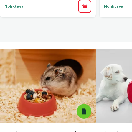
Noliktavā
Noliktavā
Pievienot grozam