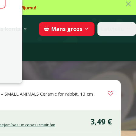
Aiz
īt piedāvājumu!
gzne
→
Piedalīties
superzoo.ch
s
konts
Latviešu
Mans
grozs
adomi
Vložit do 
 – SMALL ANIMALS Ceramic for rabbit, 13 cm
s 0%
3,49 €
pieejamības un cenas izmaiņām