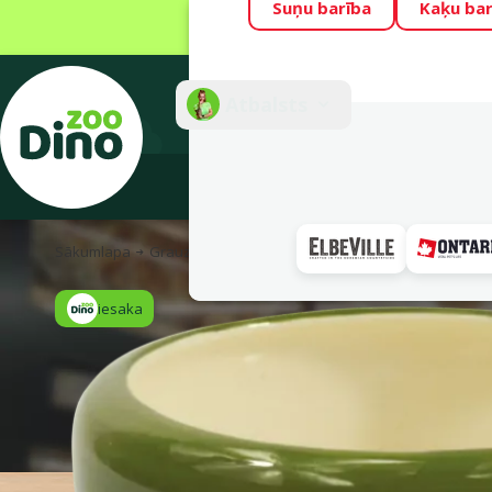
Suņu barība
Kaķu bar
Visu mēnesi Din
Fotokonkurss “G
Atbalsts
E-veik
Sākumlapa
Grauzējiem
Barošanas trauki un aksesuāri
Bļ
iesaka