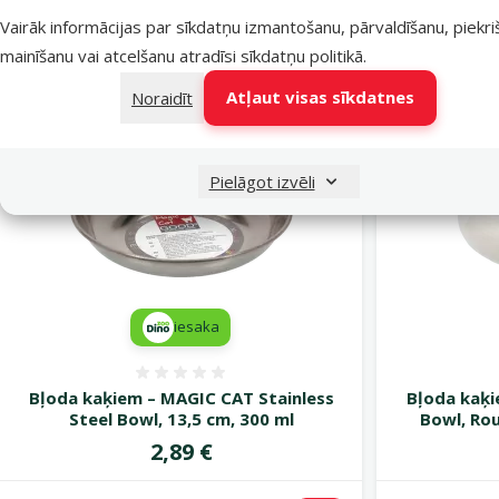
Vairāk informācijas par sīkdatņu izmantošanu, pārvaldīšanu, piekr
mainīšanu vai atcelšanu atradīsi
sīkdatņu politikā
.
Atļaut visas sīkdatnes
Noraidīt
Pielāgot izvēli
iesaka
Atsauksmes 0%
Bļoda kaķiem – MAGIC CAT Stainless
Bļoda kaķi
Steel Bowl, 13,5 cm, 300 ml
Bowl, Rou
Cena
2,89 €