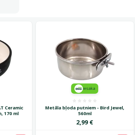
iesaka
smes 0%
Atsauksmes 0%
AT Ceramic
Metāla bļoda putniem - Bird Jewel,
m, 170 ml
560ml
Cena
2,99 €