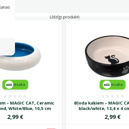
išanas
Līdzīgi produkti
iesaka
iesaka
Atsauksmes 0%
Atsauk
em – MAGIC CAT, Ceramic
Bļoda kaķiem – MAGIC C
nd, White/Blue, 10,5 cm
black/white, 13,4 x 4 c
Cena
Cena
2,99 €
2,99 €