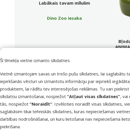
Produkts
Labākais tavam mīlulim
Dino Zoo iesaka
Bļod
ANIMAL
Šī tīmekļa vietne izmanto sīkdatnes
Materiāls
Krāsa
Vietnē izmantojam savas un trešo pušu sīkdatnes, lai saglabātu t
Cena
iepirkšanās vēsturi un izmantotu informāciju par iepriekš iegādāt
produktiem, lai rādītu tev interesējošas reklāmas. Tu vari piekrist
Cits
sīkdatņu izmantošanai, nospiežot
“Atļaut visas sīkdatnes”
, vai
tās, nospiežot
“Noraidīt”
. Izvēloties noraidīt visas sīkdatnes, vi
saglabāsim tikai tehniskās sīkdatnes, kuras nepieciešamas vietne
darbības nodrošināšanai, un kuru lietošanai nav nepieciešama lieto
piekrišana.