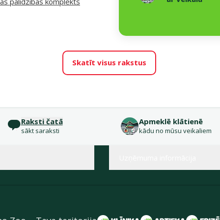
ās palīdzības komplekts
Skatīt visus rakstus
Raksti čatā
Apmeklē klātienē
sākt saraksti
kādu no mūsu veikaliem
Uzņēmuma informācija