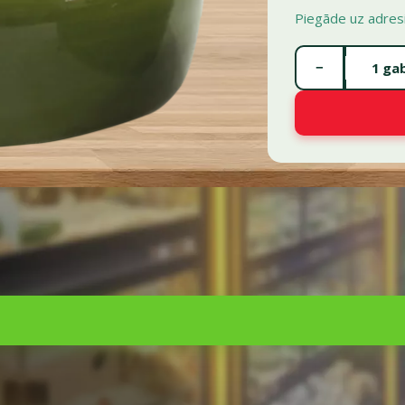
Piegāde uz adres
Gabalu skaits *
−
gab