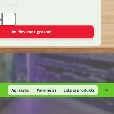
i
+
.
Pievienot grozam
Apraksts
Parametri
Līdzīgi produkti