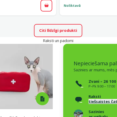
Noliktavā
Pievienot grozam
Citi līdzīgi produkti
Raksti un padomi
Nepieciešama pal
Sazinies ar mums, mēs p
Zvani – 26 100
P–Pk 9:00 – 17:00
Raksti
tiešsaistes ča
Sazinies
ar veikalu