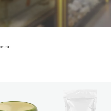
r ļoti aktīvs.
ametri