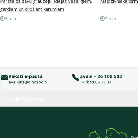
Pārsteidz savu grauzēju! Idejas veselīgiem,
Mājdzīvnieka pirm
gardiem un drošiem kārumiem
6 min.
7 min.
Raksti e-pastā
Zvani – 26 100 502
eveikals@dinozoo.lv
P–Pk 9:00 – 17:00
Izvēlne kājenē
E-veikala klientiem