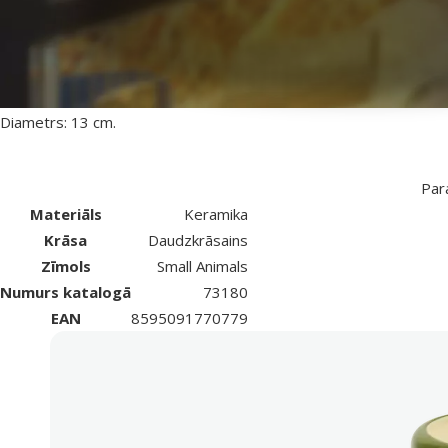
Keramikas bļoda trušiem.
Izgatavota no kvalitatīvas keramikas;
Piemērota arī maziem grauzējiem;
Bļoda ir smaga, tāpēc tā paliks vietā pat tad, ja jūsu mājdzīvnieks i
Diametrs: 13 cm.
Par
Materiāls
Keramika
Krāsa
Daudzkrāsains
Zīmols
Small Animals
Numurs katalogā
73180
EAN
8595091770779
Labākais tavam mīlulim
Dino Zoo iesaka