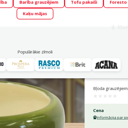
ība
Barība grauzējiem
Tofu pakaiši
Foresto
o Zoo piedāvā lieliskas cenas mīluļu TOP barībām! 🍖
→
Skat
Kaķu mājas
ADA ŪSAIŅI”!
Varbūt tieši Tavs mīlulis būs 2027. gada zvai
Man
Meklēt
als
Akciju piedāvājumi
Veikali
Pakalpojumi
P
39
Populārākie zīmoli
odas
Bļoda grauzējiem SMALL ANIMALS Ceramic for rabbit, 13 cm
Bļoda grauzējiem
Atsauksme
Cena
Informācija par 