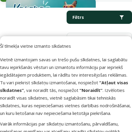
Parametriskais filtrs
Atlasītie filtri
Produkti kategorijā Tikliņi
Filtrs
Kārtot pēc
Šī tīmekļa vietne izmanto sīkdatnes
Produkti nav atrasti
Vietnē izmantojam savas un trešo pušu sīkdatnes, lai saglabātu
tavu iepirkšanās vēsturi un izmantotu informāciju par iepriekš
iegādātajiem produktiem, lai rādītu tev interesējošas reklāmas.
Tu vari piekrist sīkdatņu izmantošanai, nospiežot
“Atļaut visas
sīkdatnes”
, vai noraidīt tās, nospiežot
“Noraidīt”
. Izvēloties
Raksti e-pastā
Zvani – 26 100 502
noraidīt visas sīkdatnes, vietnē saglabāsim tikai tehniskās
eveikals@dinozoo.lv
P–Pk 9:00 – 17:00
sīkdatnes, kuras nepieciešamas vietnes darbības nodrošināšanai,
un kuru lietošanai nav nepieciešama lietotāja piekrišana.
Raksti čatā
Apmeklē klātienē
Vairāk informācijas par sīkdatņu izmantošanu, pārvaldīšanu,
sākt saraksti
kādu no mūsu veikaliem
piekrišanas mainīšanu vai atcelšanu atradīsi
sīkdatņu politikā
.