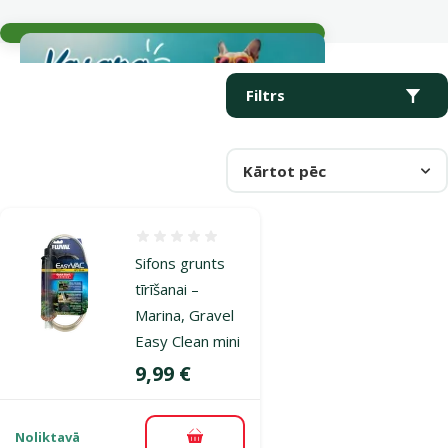
Aktuālie notikumi
Parametriskais filtrs
Atlasītie filtri
Produkti kategorijā Grunts tīrītāji
Filtrs
Kārtot pēc
Atsauksmes 0%
Sifons grunts
tīrīšanai –
Marina, Gravel
Easy Clean mini
Cena
9,99 €
Noliktavā
Pievienot grozam