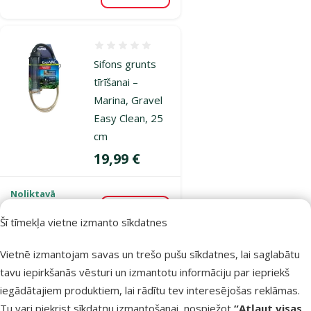
Atsauksmes 0%
Sifons grunts
tīrīšanai –
Marina, Gravel
Easy Clean, 25
cm
Cena
19,99 €
Noliktavā
Bezmaksas
Pievienot grozam
piegāde
Šī tīmekļa vietne izmanto sīkdatnes
Vietnē izmantojam savas un trešo pušu sīkdatnes, lai saglabātu
Atsauksmes 0%
tavu iepirkšanās vēsturi un izmantotu informāciju par iepriekš
Sifons grunts
iegādātajiem produktiem, lai rādītu tev interesējošas reklāmas.
tīrīšanai –
Tu vari piekrist sīkdatņu izmantošanai, nospiežot
“Atļaut visas