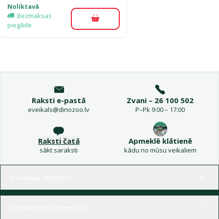
Noliktavā
Bezmaksas
Pievienot grozam
piegāde
Raksti e-pastā
Zvani – 26 100 502
eveikals@dinozoo.lv
P–Pk 9:00 – 17:00
Raksti čatā
Apmeklē klātienē
sākt saraksti
kādu no mūsu veikaliem
Izvēlne kājenē
E-veikala klientiem
Uzņēmuma informācija