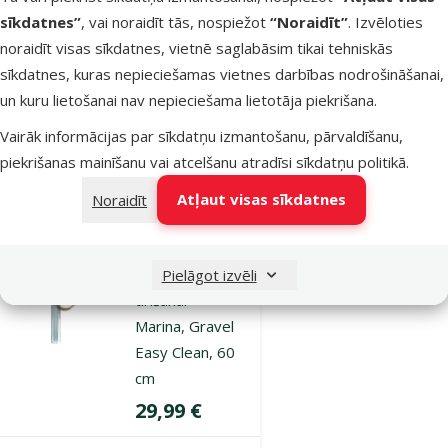
Marina, Gravel
sīkdatnes”
, vai noraidīt tās, nospiežot
“Noraidīt”
. Izvēloties
Easy Clean,
noraidīt visas sīkdatnes, vietnē saglabāsim tikai tehniskās
37,5 cm
sīkdatnes, kuras nepieciešamas vietnes darbības nodrošināšanai,
Cena
24,99 €
un kuru lietošanai nav nepieciešama lietotāja piekrišana.
Vairāk informācijas par sīkdatņu izmantošanu, pārvaldīšanu,
Noliktavā
piekrišanas mainīšanu vai atcelšanu atradīsi
sīkdatņu politikā
.
Bezmaksas
Pievienot grozam
piegāde
Atļaut visas sīkdatnes
Noraidīt
Atsauksmes 0%
Sifons grunts
Pielāgot izvēli
tīrīšanai –
Marina, Gravel
Easy Clean, 60
cm
Cena
29,99 €