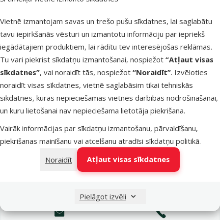
Latvijas Pasts pakomāti
otrdien
Vietnē izmantojam savas un trešo pušu sīkdatnes, lai saglabātu
tavu iepirkšanās vēsturi un izmantotu informāciju par iepriekš
iegādātajiem produktiem, lai rādītu tev interesējošas reklāmas.
LATVIJAS PASTS nodaļas
otrdien
Tu vari piekrist sīkdatņu izmantošanai, nospiežot
“Atļaut visas
sīkdatnes”
, vai noraidīt tās, nospiežot
“Noraidīt”
. Izvēloties
noraidīt visas sīkdatnes, vietnē saglabāsim tikai tehniskās
OMNIVA pakomāti
otrdien
sīkdatnes, kuras nepieciešamas vietnes darbības nodrošināšanai,
un kuru lietošanai nav nepieciešama lietotāja piekrišana.
Vairāk informācijas par sīkdatņu izmantošanu, pārvaldīšanu,
DPD Pickup tīkls
otrdien
piekrišanas mainīšanu vai atcelšanu atradīsi
sīkdatņu politikā
.
Atļaut visas sīkdatnes
Noraidīt
Pievienot grozam
Pielāgot izvēli