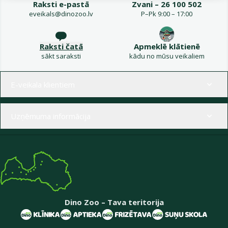
Raksti e-pastā
Zvani – 26 100 502
eveikals@dinozoo.lv
P–Pk 9:00 – 17:00
Raksti čatā
Apmeklē klātienē
sākt saraksti
kādu no mūsu veikaliem
Izvēlne kājenē
E-veikala klientiem
Uzņēmuma informācija
Dino Zoo – Tava teritorija