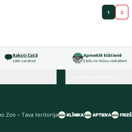
1
2
Raksti čatā
Apmeklē klātienē
sākt saraksti
kādu no mūsu veikaliem
Uzņēmuma informācija
no Zoo – Tava teritorija