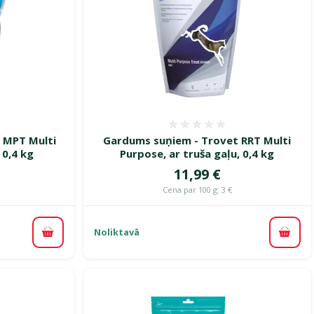
smes 0%
Atsauksmes 0%
 MPT Multi
Gardums suņiem - Trovet RRT Multi
 0,4 kg
Purpose, ar truša gaļu, 0,4 kg
Cena
11,99 €
Cena par 100 g: 3 €
Noliktavā
Pievienot grozam
Pievi