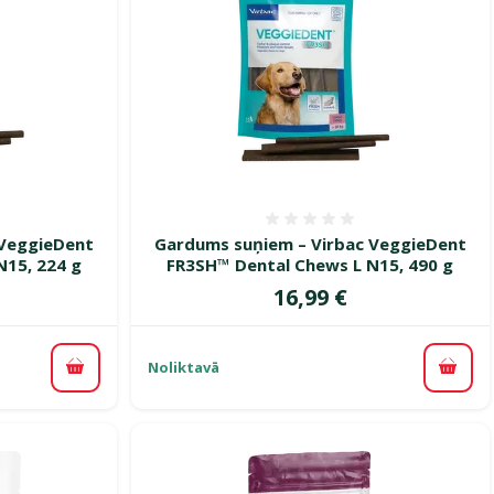
smes 0%
Atsauksmes 0%
 VeggieDent
Gardums suņiem – Virbac VeggieDent
N15, 224 g
FR3SH™ Dental Chews L N15, 490 g
Cena
16,99 €
Noliktavā
Pievienot grozam
Pievi