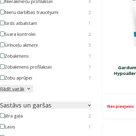
Nierakmeņu profilaksei
3
Nieru darbības traucējumi
2
Sirds atbalstam
1
Svara kontrolei
2
Urīnceļu akmeņi
3
Zobakmens
7
Zobakmens profilaksei
7
Gardumi
Hypoaller
Zobu aprūpei
7
Rādīt vairāk
Sastāvs un garšas
Nav pieejams
Jēra gaļa
2
Lasis
1