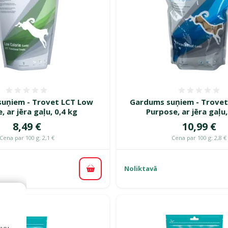
Atsauksmes 0%
Atsauk
uņiem - Trovet LCT Low
Gardums suņiem - Trovet
e, ar jēra gaļu, 0,4 kg
Purpose, ar jēra gaļu,
Cena
Cena
8,49 €
10,99 €
Cena par 100 g: 2,1 €
Cena par 100 g: 2,8 €
Noliktavā
Pievienot grozam
avu