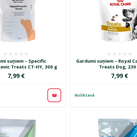
Atsauksmes 0%
Atsauk
mi suņiem – Specific
Gardumi suņiem – Royal Ca
enic Treats CT-HY, 300 g
Treats Dog, 230
Cena
Cena
7,99 €
7,99 €
Noliktavā
Pievienot grozam