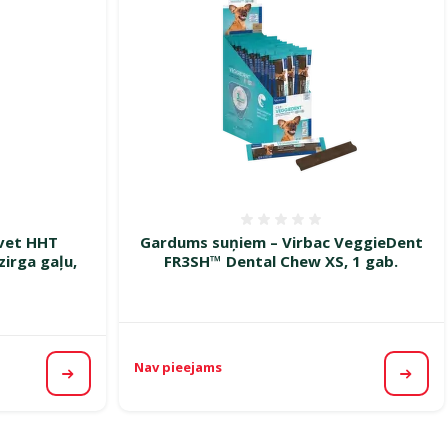
smes 0%
Atsauksmes 0%
vet HHT
Gardums suņiem – Virbac VeggieDent
zirga gaļu,
FR3SH™ Dental Chew XS, 1 gab.
Nav pieejams
Apskatīt
Apska