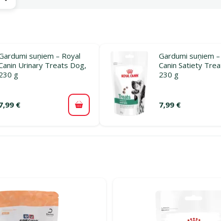
Gardumi suņiem – Royal
Gardumi suņiem –
Canin Urinary Treats Dog,
Canin Satiety Tre
230 g
230 g
7,99 €
7,99 €
Pievienot grozam
rijā Ārstnieciski gardumi suņiem