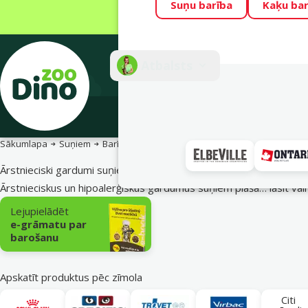
Suņu barība
Kaķu bar
Visu mēnesi Din
Fotokonkurss “G
Atbalsts
E-veik
Sākumlapa
Suņiem
Barība un gardumi suņiem
Veterinārā diēta
Ārstnieciski gardumi suņiem
Ārstnieciskus un hipoalerģiskus gardumus suņiem plašā…
lasīt vai
Apakškategorija
Lejupielādēt
e-grāmatu par
barošanu
Apskatīt produktus pēc zīmola
Citi