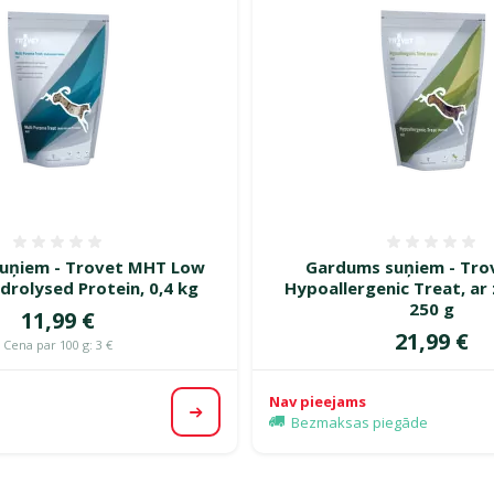
Atsauksmes 0%
Atsauk
uņiem - Trovet MHT Low
Gardums suņiem - Tro
ydrolysed Protein, 0,4 kg
Hypoallergenic Treat, ar 
250 g
Cena
11,99 €
Cena
21,99 €
Cena par 100 g: 3 €
Nav pieejams
Apskatīt
Bezmaksas piegāde