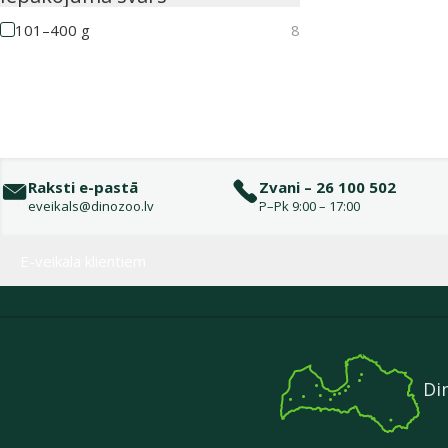
101–400 g
8
Raksti e-pastā
Zvani – 26 100 502
eveikals@dinozoo.lv
P–Pk 9:00 – 17:00
Izvēlne kājenē
E-veikala klientiem
Di