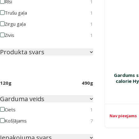
Rīsi
1
Trušu gaļa
1
Zirgu gaļa
1
Zivis
1
Produkta svars
Gardums s
calorie H
120g
490g
Garduma veids
Ciets
1
Nav pieejams
Košļājams
7
Iepakojuma svars