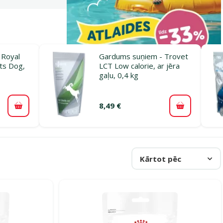
 Royal
Gardums suņiem - Trovet
ats Dog,
LCT Low calorie, ar jēra
gaļu, 0,4 kg
8,49 €
Pievienot grozam
Pievienot 
Kārtot pēc