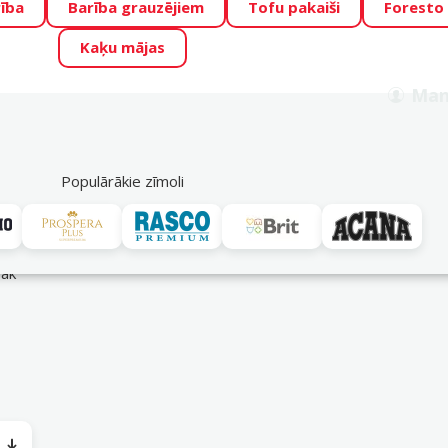
ība
Barība grauzējiem
Tofu pakaiši
Foresto
o Zoo piedāvā lieliskas cenas mīluļu TOP barībām! 🍖
→
Skat
Kaķu mājas
ADA ŪSAIŅI”!
Varbūt tieši Tavs mīlulis būs 2027. gada zvai
Man
Meklēt
als
Akciju piedāvājumi
Veikali
Pakalpojumi
P
39
Populārākie zīmoli
Ārstnieciski gardumi
rāk