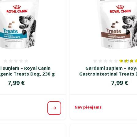
1×
atsau
Atsauksmes 0%
Atsauksm
 suņiem – Royal Canin
Gardumi suņiem – Roya
genic Treats Dog, 230 g
Gastrointestinal Treats 
Cena
Cena
7,99 €
7,99 €
Nav pieejams
Apskatīt