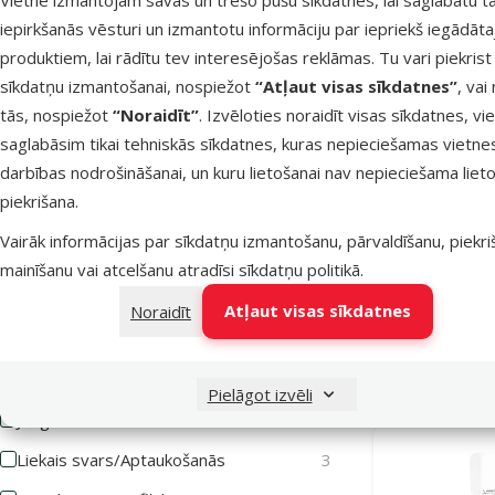
iepirkšanās vēsturi un izmantotu informāciju par iepriekš iegādāt
produktiem, lai rādītu tev interesējošas reklāmas. Tu vari piekrist
sīkdatņu izmantošanai, nospiežot
“Atļaut visas sīkdatnes”
, vai
Kucēns
Pieaudzis
Seniors
tās, nospiežot
“Noraidīt”
. Izvēloties noraidīt visas sīkdatnes, vi
saglabāsim tikai tehniskās sīkdatnes, kuras nepieciešamas vietne
Veselības stāvoklis
darbības nodrošināšanai, un kuru lietošanai nav nepieciešama lieto
Atlasīt pēc: veselības stāvoklis
piekrišana.
Vairāk informācijas par sīkdatņu izmantošanu, pārvaldīšanu, piekr
Gardums su
Alerģijas
5
FR3SH™ Den
mainīšanu vai atcelšanu atradīsi
sīkdatņu politikā
.
Bez veselības traucējumiem
3
Atļaut visas sīkdatnes
Noraidīt
Gremošanas sistēmas atbalstam
1
Noliktavā
Jutīga gremošana
5
Pielāgot izvēli
Jutīga āda
1
Liekais svars/Aptaukošanās
3