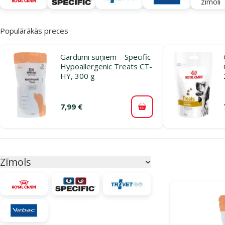
zīmoli
Populārākās preces
Gardumi suņiem – Specific
Hypoallergenic Treats CT-
HY, 300 g
7,99 €
Pievienot grozam
Parametriskais filtrs
Atlasītie filtri
Zīmols
Produkti katego