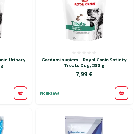
smes 0%
Atsauksmes 0%
nin Urinary
Gardumi suņiem – Royal Canin Satiety
 g
Treats Dog, 230 g
Cena
7,99 €
Noliktavā
Pievienot grozam
Pievi