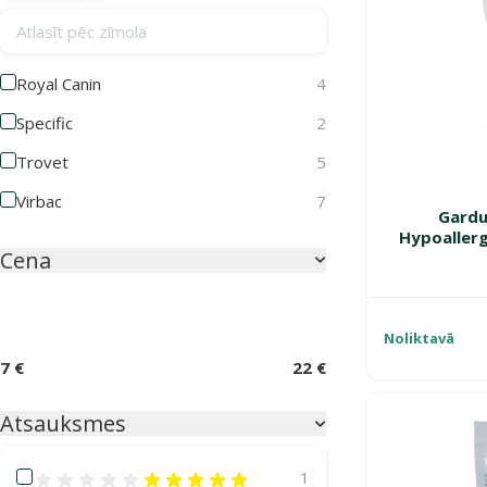
Atlasīt pēc zīmola
Royal Canin
4
Specific
2
Trovet
5
Virbac
7
Gardu
Hypoallerg
Cena
Noliktavā
7 €
22 €
Atsauksmes
Atsauksmes 100%
1