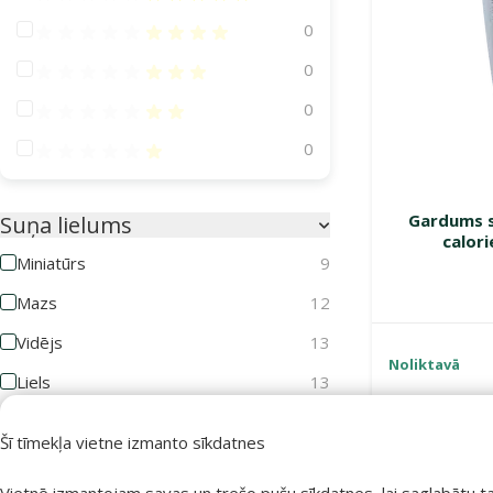
Atsauksmes 80%
0
Atsauksmes 60%
0
Atsauksmes 40%
0
Atsauksmes 20%
0
Gardums s
Suņa lielums
calori
Miniatūrs
9
Mazs
12
Vidējs
13
Noliktavā
Liels
13
Milzīgs
13
Šī tīmekļa vietne izmanto sīkdatnes
Suņa vecums
Vietnē izmantojam savas un trešo pušu sīkdatnes, lai saglabātu t