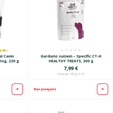
ksmes
es 100%, reitingu skaits: 1
Atsauksmes 0%
l Canin
Gardums suņiem – Specific CT-H
Dog, 230 g
HEALTHY TREATS, 300 g
Cena
7,99 €
Cena par 100 g: 2,7 €
Nav pieejams
Apskatīt
Apska