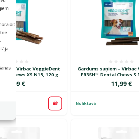
ajiem
 noraidīt
etnē
s
tāja
Atsauksmes 0%
Atsauk
išanas
ņiem – Virbac VeggieDent
Gardums suņiem – Virbac
tal Chews XS N15, 120 g
FR3SH™ Dental Chews S 
Cena
Cena
9,99 €
11,99 €
Noliktavā
Pievienot grozam