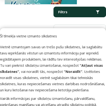
Parametriskais filtrs
Atlasītie filtri
Produkti kategorijā Šļūtenes un cits
Filtrs
Kārtot pēc
Šī tīmekļa vietne izmanto sīkdatnes
Produkti nav atrasti
Vietnē izmantojam savas un trešo pušu sīkdatnes, lai saglabātu
tavu iepirkšanās vēsturi un izmantotu informāciju par iepriekš
iegādātajiem produktiem, lai rādītu tev interesējošas reklāmas.
Tu vari piekrist sīkdatņu izmantošanai, nospiežot
“Atļaut visas
sīkdatnes”
, vai noraidīt tās, nospiežot
“Noraidīt”
. Izvēloties
Raksti e-pastā
Zvani – 26 100 502
noraidīt visas sīkdatnes, vietnē saglabāsim tikai tehniskās
eveikals@dinozoo.lv
P–Pk 9:00 – 17:00
sīkdatnes, kuras nepieciešamas vietnes darbības nodrošināšanai,
un kuru lietošanai nav nepieciešama lietotāja piekrišana.
Raksti čatā
Apmeklē klātienē
Vairāk informācijas par sīkdatņu izmantošanu, pārvaldīšanu,
sākt saraksti
kādu no mūsu veikaliem
piekrišanas mainīšanu vai atcelšanu atradīsi
sīkdatņu politikā
.