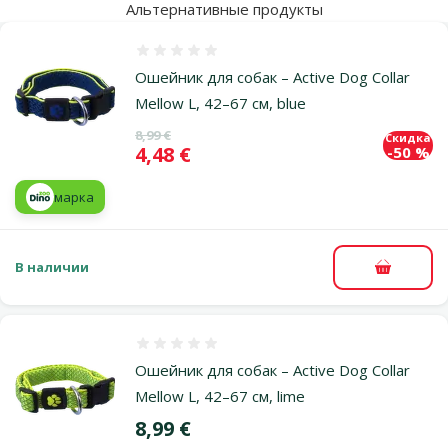
Альтернативные продукты
Оценка 0%
Ошейник для собак – Active Dog Collar
Mellow L, 42–67 см, blue
Исходная цена
8,99 €
Скидка
Цена
4,48 €
-50 %
марка
В наличии
В корзи
Оценка 0%
Ошейник для собак – Active Dog Collar
Mellow L, 42–67 см, lime
Цена
8,99 €