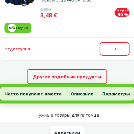
Исходная цена
6,99 €
Скидка
Цена
3,48 €
-50 %
марка
Недоступно
Посмот
Другие подобные продукты
Ошейник для собак – Active Dog Collar Mellow M, 35–51 см, red
Часто покупают вместе
Описание
Параметры
В начало страницы
Нужные товары для питомца
Адресники