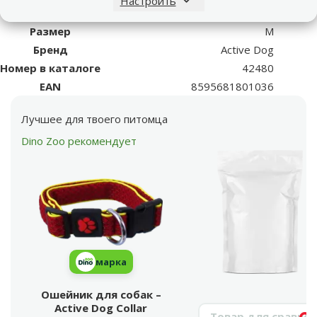
Настроить
Длина
51 cm
Размер
M
Бренд
Active Dog
Номер в каталоге
42480
EAN
8595681801036
Лучшее для твоего питомца
Dino Zoo рекомендует
марка
Ошейник для собак –
Active Dog Collar
Поиск продукта