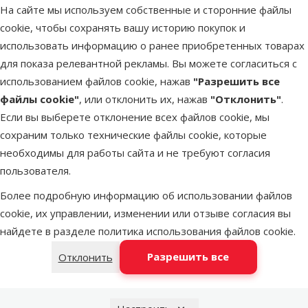
На сайте мы используем собственные и сторонние файлы
Удобный и прочный ошейник для собак.
cookie, чтобы сохранять вашу историю покупок и
По всей длине ошейника с обеих сторон вшиты
использовать информацию о ранее приобретенных товарах
светоотражающие элементы, обеспечивающие
для показа релевантной рекламы. Вы можете согласиться с
безопасность при передвижении в темное время суток.
использованием файлов cookie, нажав
"Разрешить все
Предназначен для собак средних пород.
файлы cookie"
, или отклонить их, нажав
"Отклонить"
.
У ошейника регулируемая длина. Обхват шеи собаки должен
Если вы выберете отклонение всех файлов cookie, мы
составлять от 35 до 51 см.
сохраним только технические файлы cookie, которые
Размер – M:
необходимы для работы сайта и не требуют согласия
Длина: 35–51 см.
пользователя.
Ширина: 2,5 см.
Цвет – красный.
Более подробную информацию об использовании файлов
cookie, их управлении, изменении или отзыве согласия вы
найдете в разделе
политика использования файлов cookie
.
Параметры
Размер собаки
Маленькая, Средняя
Разрешить все
Отклонить
Материал
Полиэстер
Цвет
Красный
Тип ошейника
Классический, Светоотражающий