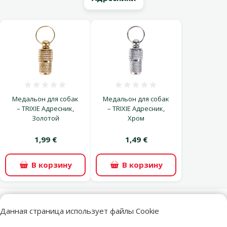
Оценка 0%
Оценка 0%
Медальон для собак
Медальон для собак
– TRIXIE Адресник,
– TRIXIE Адресник,
Золотой
Хром
1,99 €
1,49 €
В корзину
В корзину
superzoo.product.detail.content
Данная страница использует файлы Cookie
Ошейник для собак – Active Dog Collar Mellow M, 35–51 см,
red