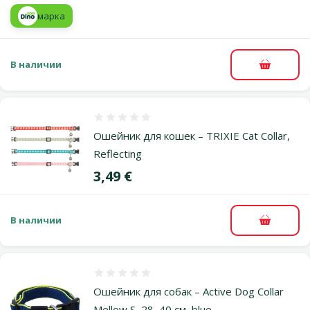
марка
В наличии
В корзи
Оценка 0%
Ошейник для кошек – TRIXIE Cat Collar,
Reflecting
Цена
3,49 €
В наличии
В корзи
Оценка 0%
Ошейник для собак – Active Dog Collar
Mellow S, 28–40 см, blue