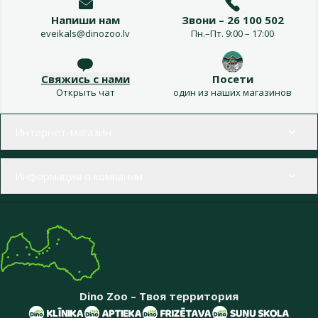
Напиши нам
Звони – 26 100 502
eveikals@dinozoo.lv
Пн.–Пт. 9:00 – 17:00
Свяжись с нами
Посети
Открыть чат
один из наших магазинов
Меню в футере
Интернет-магазин
Информация о компании
Dino Zoo – Твоя территория