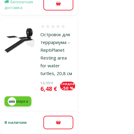
Бесплатная
В корзину
доставка
Оценка 0%
Островок для
террариума –
ReptiPlanet
Resting area
for water
turtles, 20,8 см
Исходная цена
12,99 €
Скидка
Цена
6,48 €
-50 %
марка
В наличии
В корзину