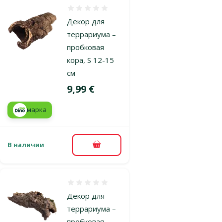
Оценка 0%
Декор для
террариума –
пробковая
кора, S 12-15
см
Цена
9,99 €
марка
В наличии
В корзину
Оценка 0%
Декор для
террариума –
пробковая