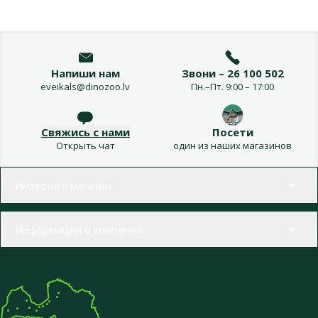
Напиши нам
Звони – 26 100 502
eveikals@dinozoo.lv
Пн.–Пт. 9:00 – 17:00
Свяжись с нами
Посети
Открыть чат
один из наших магазинов
Меню в футере
Интернет-магазин
Информация о компании