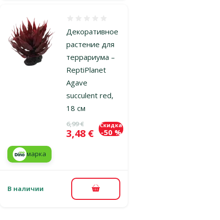
Оценка 0%
Декоративное
растение для
террариума –
ReptiPlanet
Agave
succulent red,
18 см
Исходная цена
6,99 €
Скидка
Цена
3,48 €
-50 %
марка
В наличии
В корзину