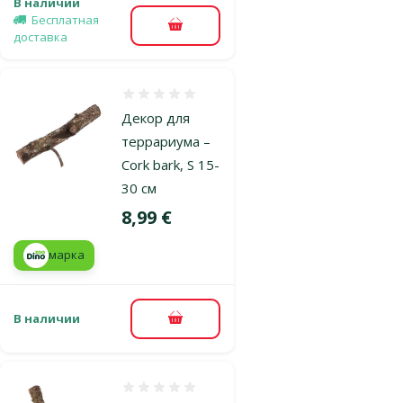
В наличии
Бесплатная
В корзину
доставка
Оценка 0%
Декор для
террариума –
Cork bark, S 15-
30 см
Цена
8,99 €
марка
В наличии
В корзину
Оценка 0%