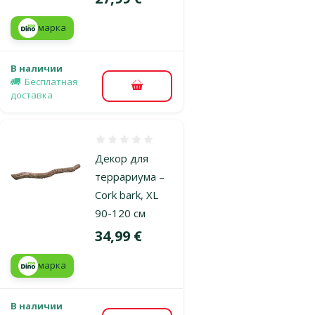
марка
В наличии
Бесплатная
В корзину
доставка
Оценка 0%
Декор для
террариума –
Cork bark, XL
90-120 см
Цена
34,99 €
марка
В наличии