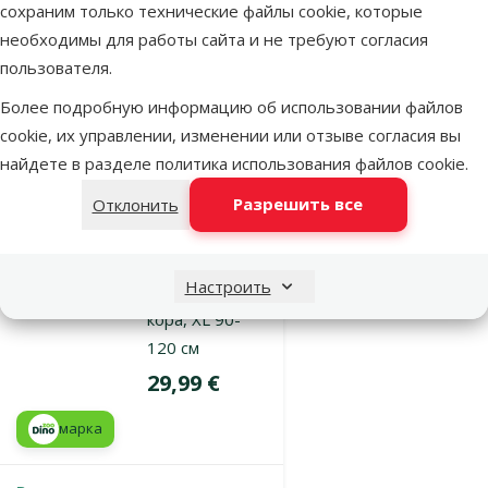
сохраним только технические файлы cookie, которые
марка
необходимы для работы сайта и не требуют согласия
пользователя.
В наличии
Более подробную информацию об использовании файлов
Бесплатная
В корзину
cookie, их управлении, изменении или отзыве согласия вы
доставка
найдете в разделе
политика использования файлов cookie
.
Разрешить все
Отклонить
Оценка 0%
Декор для
террариума –
Настроить
пробковая
кора, XL 90-
120 см
Цена
29,99 €
марка