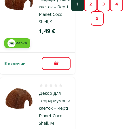
1
2
3
4
клеток – Repti
Planet Coco
5
Shell, S
Цена
1,49 €
марка
В наличии
В корзину
Оценка 0%
Декор для
террариумов и
клеток – Repti
Planet Coco
Shell, M