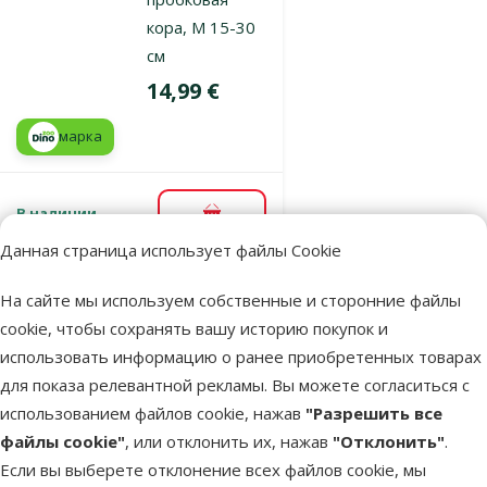
кора, М 15-30
см
Цена
14,99 €
марка
В наличии
В корзину
Данная страница использует файлы Cookie
На сайте мы используем собственные и сторонние файлы
Оценка 0%
Декор для
cookie, чтобы сохранять вашу историю покупок и
террариума –
использовать информацию о ранее приобретенных товарах
пробковая
для показа релевантной рекламы. Вы можете согласиться с
кора, L 30–50
использованием файлов cookie, нажав
"Разрешить все
см
файлы cookie"
, или отклонить их, нажав
"Отклонить"
.
Цена
22,99 €
Если вы выберете отклонение всех файлов cookie, мы