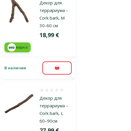
Декор для
террариума –
Cork bark, M
30-60 см
Цена
18,99 €
марка
В наличии
В корзину
Оценка 0%
Декор для
террариума –
Cork bark, L
60–90см
Цена
27,99 €