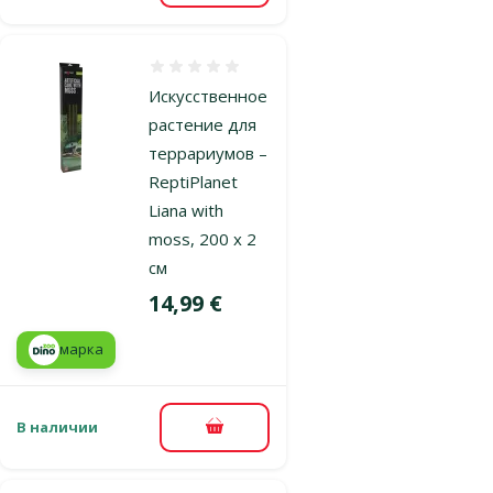
Оценка 0%
Искусственное
растение для
террариумов –
ReptiPlanet
Liana with
moss, 200 х 2
см
Цена
14,99 €
марка
В наличии
В корзину