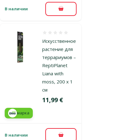
В наличии
В корзину
Оценка 0%
Искусственное
растение для
террариумов –
ReptiPlanet
Liana with
moss, 200 х 1
см
Цена
11,99 €
марка
В наличии
В корзину