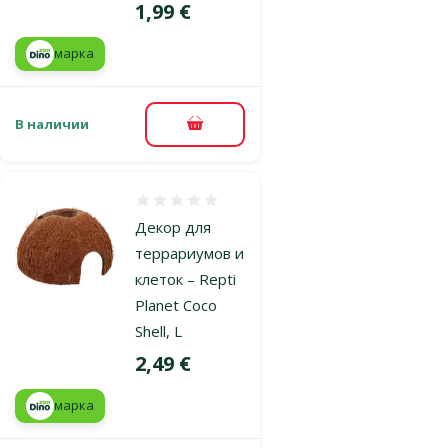
Цена
1,99 €
марка
В наличии
В корзину
Оценка 0%
Декор для
террариумов и
клеток – Repti
Planet Coco
Shell, L
Цена
2,49 €
марка