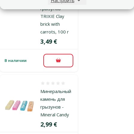
Настроить
добавка для
грызунов –
TRIXIE Clay
brick with
carrots, 100 г
Цена
3,49 €
В наличии
В корзину
Оценка 0%
Минеральный
камень для
грызунов -
Mineral Candy
Цена
2,99 €