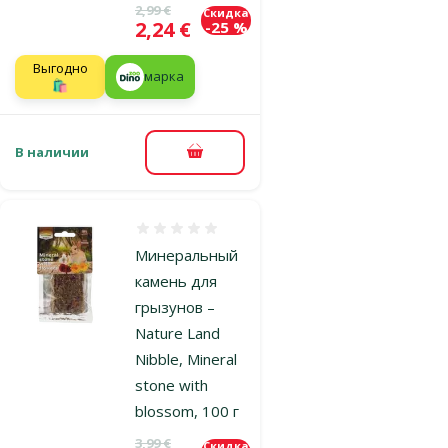
Исходная цена
2,99 €
Скидка
Цена
2,24 €
-25 %
Выгодно
марка
🛍️
В наличии
В корзину
Оценка 0%
Минеральный
камень для
грызунов –
Nature Land
Nibble, Mineral
stone with
blossom, 100 г
Исходная цена
3,99 €
Скидка