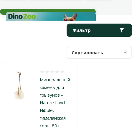
Текущие события
Параметрический фильтр
Выбранные фильтры
Продукты в категории Минеральные блоки
Фильтр
Сортировать
Оценка 0%
Минеральный
камень для
грызунов –
Nature Land
Nibble,
гималайская
соль, 80 г