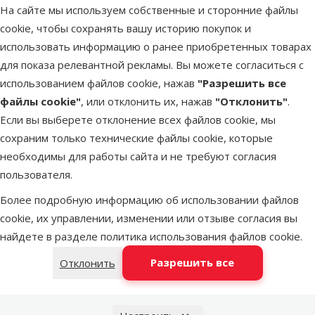
На сайте мы используем собственные и сторонние файлы
В наличии
В корзину
cookie, чтобы сохранять вашу историю покупок и
использовать информацию о ранее приобретенных товарах
для показа релевантной рекламы. Вы можете согласиться с
Оценка 0%
использованием файлов cookie, нажав
"Разрешить все
Минеральный
файлы cookie"
, или отклонить их, нажав
"Отклонить"
.
камень для
Если вы выберете отклонение всех файлов cookie, мы
грызунов –
сохраним только технические файлы cookie, которые
TRIXIE Salt Lick
необходимы для работы сайта и не требуют согласия
Stone, 84 г
пользователя.
Цена
1,79 €
Более подробную информацию об использовании файлов
cookie, их управлении, изменении или отзыве согласия вы
В наличии
В корзину
найдете в разделе
политика использования файлов cookie
.
Разрешить все
Отклонить
Оценка 0%
Пищевая