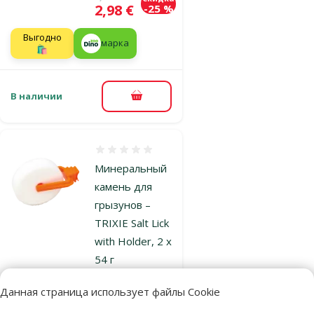
Цена
2,98 €
-25 %
Выгодно
марка
🛍️
В наличии
В корзину
Оценка 0%
Минеральный
камень для
грызунов –
TRIXIE Salt Lick
with Holder, 2 x
54 г
Цена
1,79 €
Данная страница использует файлы Cookie