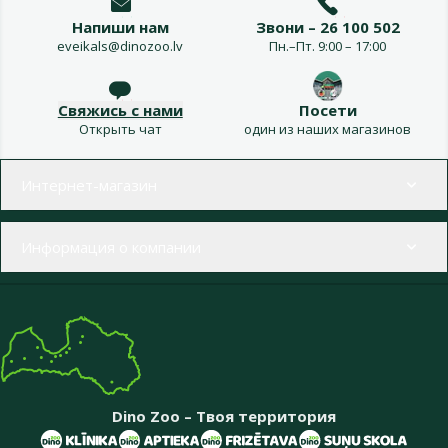
Напиши нам
Звони – 26 100 502
eveikals@dinozoo.lv
Пн.–Пт. 9:00 – 17:00
Свяжись с нами
Посети
Открыть чат
один из наших магазинов
Меню в футере
Интернет-магазин
Информация о компании
Dino Zoo – Твоя территория