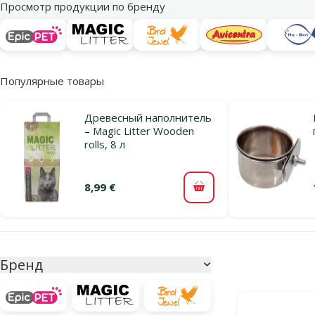
Просмотр продукции по бренду
Популярные товары
Древесный наполнитель
– Magic Litter Wooden
rolls, 8 л
8,99 €
В корзину
Параметрический фильтр
Выбранные фи
Бренд
Продукты в ка