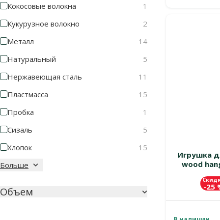
Кокосовые волокна
1
Кукурузное волокно
2
Металл
14
Натуральный
5
Нержавеющая сталь
11
Пластмасса
15
Пробка
1
Сизаль
5
Хлопок
15
Игрушка дл
wood hangi
Больше
Скид
-25
Объем
В наличии