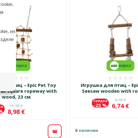
ookie,
ия
kie, их
азделе
марка
марка
Оценка 0%
Оценка
ля птиц – Epic Pet Toy
Игрушка для птиц – Epi
wall square ropeway with
Seesaw wooden with ro
wood, 23 см
Исходная 
8,99 €
Скидка
Цена
6,74 €
-25 %
Исходная цена
11,99 €
ка
Цена
8,98 €
 %
В наличии
В корзину