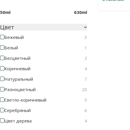
50ml
630ml
Цвет
Бежевый
3
Белый
1
Бесцветный
2
Коричневый
4
Натуральный
7
Разноцветный
20
Светло-коричневый
3
Серебряный
6
Цвет дерева
4