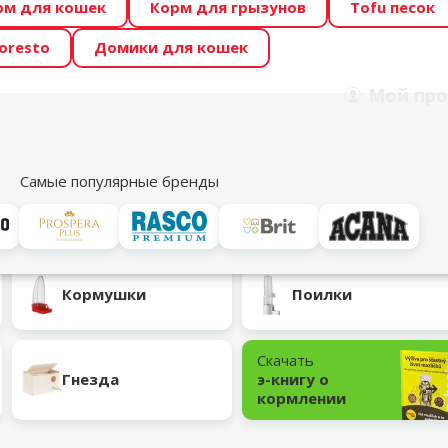
рм для кошек
Корм для грызунов
Tofu песок
 Zoo предлагает отличные цены на ТОП-овые корма! 🍖
oresto
Домики для кошек
DA ŪSAIŅI”! Возможно Твой питомец станет звездой 20
Мой
про
Поиск
рнет-магазин
Акции
Магазины
Услуги
Со
39
Самые популярные бренды
Кормушки
Поилки
Скачать
Гнезда
э-книгу о
кормлении