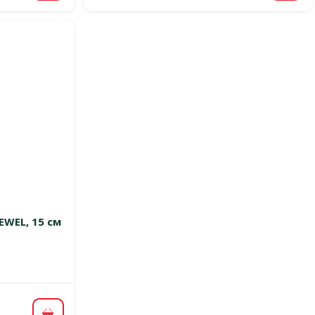
 0%
EWEL, 15 см
цена