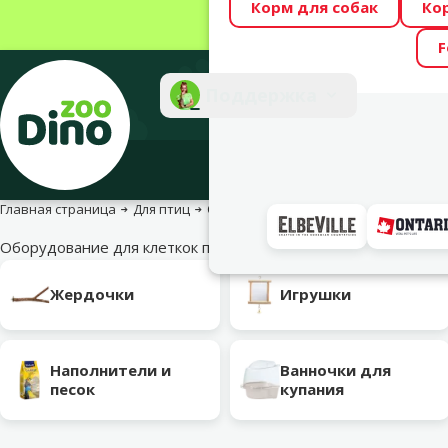
Корм для собак
Ко
Весь месяц Dino
F
Фотоконкурс “GA
Поддержка
Инте
Главная страница
Для птиц
Оборудование для клетки
Оборудование для клеткок птиц
Подкатегория
Жердочки
Игрушки
Наполнители и
Ванночки для
песок
купания