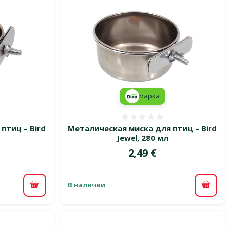
марка
 0%
Оценка 0%
птиц – Bird
Металическая миска для птиц – Bird
Jewel, 280 мл
Цена
2,49 €
В наличии
В корзину
В ко