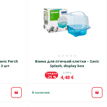
 0%
Оценка 0%
vic Perch
Ванна для птичьей клетки – Savic
, 3 шт.
Splash, display box
цена
Исходная цена
5,99 €
Скидка
Цена
4,48 €
-25 %
В наличии
В корзину
В ко