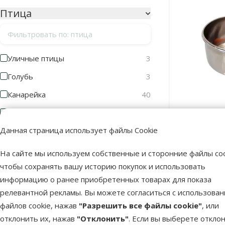
Птица
Фильтровать по: птица
Уличные птицы
3
Голубь
3
Канарейка
40
Корелла
36
Металическ
Данная страница использует файлы Cookie
Маленький попугай
44
Jewel
Маленькая экзотическая
39
На сайте мы используем собственные и сторонние файлы coo
чтобы сохранять вашу историю покупок и использовать
Розелла
26
информацию о ранее приобретенных товарах для показа
Средний попугай
33
релевантной рекламы. Вы можете согласиться с использова
В наличии
Большой попугай
15
файлов cookie, нажав
"Разрешить все файлы cookie"
, или
отклонить их, нажав
"Отклонить"
. Если вы выберете откло
Волнистый попугай
40