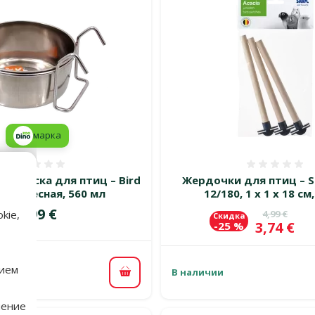
марка
Оценка 0%
Оценка
ая миска для птиц – Bird
Жердочки для птиц – Sa
, подвесная, 560 мл
12/180, 1 x 1 x 18 см
Цена
2,99 €
Исходная 
4,99 €
kie,
Скидка
Цена
3,74 €
-25 %
нием
В наличии
В корзину
нение