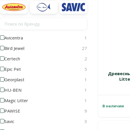
Поиск по бренду
Avicentra
1
Bird Jewel
27
Certech
2
Epic Pet
5
Древесны
Litt
Georplast
1
HU-BEN
1
Magic Litter
1
В наличии
PAWISE
9
Savic
3