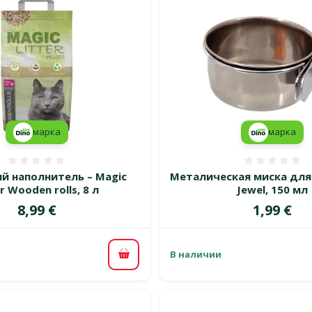
марка
марка
Оценка 0%
Оценка
й наполнитель – Magic
Металическая миска для 
er Wooden rolls, 8 л
Jewel, 150 мл
Цена
Цена
8,99 €
1,99 €
В наличии
В корзину