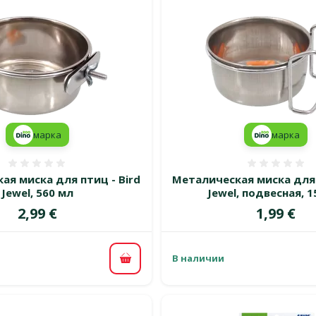
марка
марка
Оценка 0%
Оценка
ая миска для птиц - Bird
Металическая миска для 
Jewel, 560 мл
Jewel, подвесная, 1
Цена
Цена
2,99 €
1,99 €
В наличии
В корзину