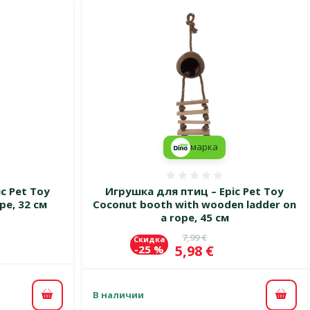
марка
 0%
Оценка 0%
c Pet Toy
Игрушка для птиц – Epic Pet Toy
pe, 32 см
Coconut booth with wooden ladder on
a rope, 45 см
цена
Исходная цена
7,99 €
Скидка
Цена
5,98 €
-25 %
В наличии
В корзину
В ко