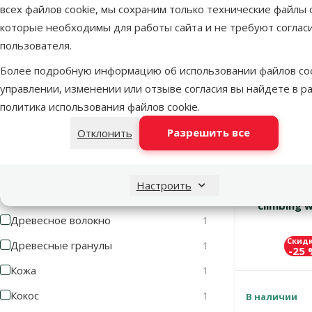
всех файлов cookie, мы сохраним только технические файлы c
Жако
13
которые необходимы для работы сайта и не требуют соглас
пользователя.
Материал
Более подробную информацию об использовании файлов coo
Фильтровать по: материал
управлении, изменении или отзыве согласия вы найдете в р
политика использования файлов cookie
.
Альпинистская веревка
3
Разрешить все
Отклонить
Бамбук
2
Бумага
1
Настроить
Игрушка д
Дерево
33
climbing 
Древесное волокно
1
Скид
Древесные гранулы
1
-25
Кожа
1
Кокос
1
В наличии