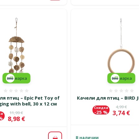
марка
марка
Оценка 0%
Оценка
я птиц – Epic Pet Toy of
Качели для птиц – BIRD J
ng with bell, 30 x 12 см
Исходная 
4,99 €
Скидка
Цена
3,74 €
-25 %
Исходная цена
11,99 €
ка
Цена
8,98 €
 %
В наличии