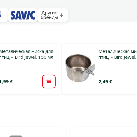
Другие
бренды
Металическая миска для
Металическая ми
птиц – Bird Jewel, 150 мл
птиц – Bird Jewel
1,99 €
2,49 €
В корзину
льтры
тегории Оборудование для клеткок птиц