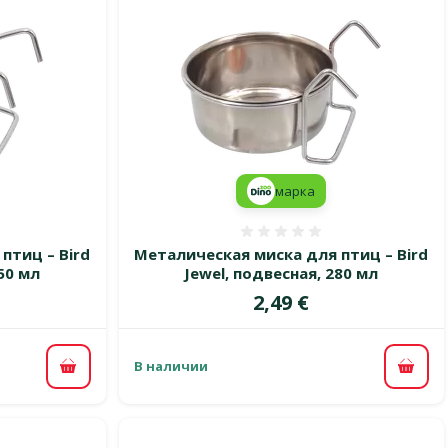
марка
 0%
Оценка 0%
птиц – Bird
Металическая миска для птиц – Bird
50 мл
Jewel, подвесная, 280 мл
Цена
2,49 €
В наличии
В корзину
В ко