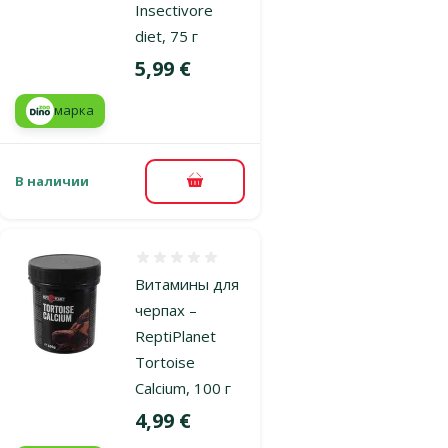
Insectivore
diet, 75 г
Цена
5,99 €
марка
В наличии
В корзину
Оценка 0%
Витамины для
черпах –
ReptiPlanet
Tortoise
Calcium, 100 г
Цена
4,99 €