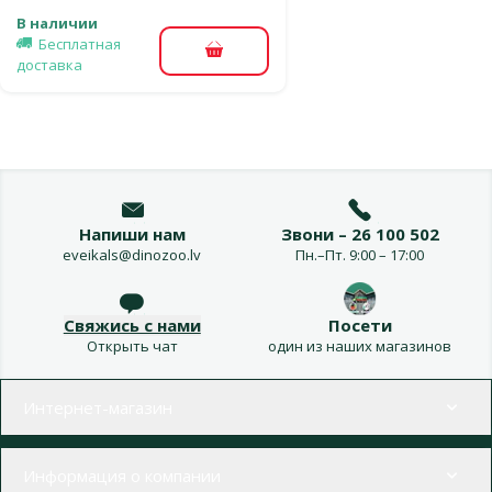
В наличии
Бесплатная
В корзину
доставка
Напиши нам
Звони – 26 100 502
eveikals@dinozoo.lv
Пн.–Пт. 9:00 – 17:00
Свяжись с нами
Посети
Открыть чат
один из наших магазинов
Меню в футере
Интернет-магазин
Информация о компании