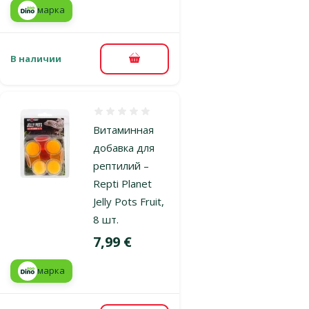
марка
В наличии
В корзину
Оценка 0%
Витаминная
добавка для
рептилий –
Repti Planet
Jelly Pots Fruit,
8 шт.
Цена
7,99 €
марка