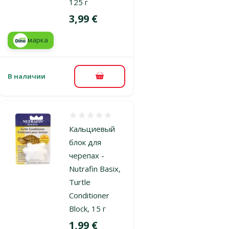
125 г
Цена
3,99 €
марка
В наличии
В корзину
Оценка 0%
Кальциевый
блок для
черепах -
Nutrafin Basix,
Turtle
Conditioner
Block, 15 г
Цена
1,99 €