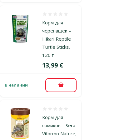
Оценка 0%
Корм для
черепашек –
Hikari Reptile
Turtle Sticks,
120 г
Цена
13,99 €
В наличии
В корзину
Оценка 0%
Корм для
сомиков – Sera
Viformo Nature,