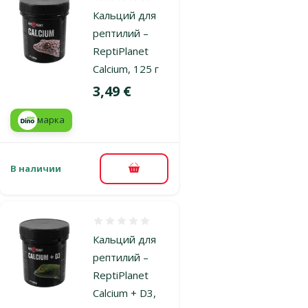
Оценка 0%
Кальций для
рептилий –
ReptiPlanet
Calcium, 125 г
Цена
3,49 €
марка
В наличии
В корзину
Оценка 0%
Кальций для
рептилий –
ReptiPlanet
Calcium + D3,