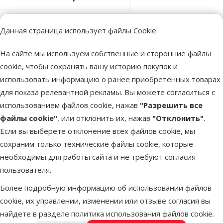
В наличии
Данная страница использует файлы Cookie
В корзину
На сайте мы используем собственные и сторонние файлы
cookie, чтобы сохранять вашу историю покупок и
Оценка 0%
Средство для
использовать информацию о ранее приобретенных товарах
ухода за
для показа релевантной рекламы. Вы можете согласиться с
полостью рта
использованием файлов cookie, нажав
"Разрешить все
для животных
файлы cookie"
, или отклонить их, нажав
"Отклонить"
.
– Clunia
Если вы выберете отклонение всех файлов cookie, мы
Maintenance,
сохраним только технические файлы cookie, которые
59 мл
необходимы для работы сайта и не требуют согласия
пользователя.
Цена
20,99 €
Более подробную информацию об использовании файлов
В наличии
cookie, их управлении, изменении или отзыве согласия вы
Бесплатная
найдете в разделе
политика использования файлов cookie
.
В корзину
доставка