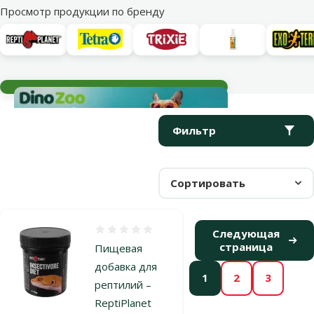
Просмотр продукции по бренду
Текущие события
Параметрический фильтр
Выбранные фильтры
Продукты в категории Витамины для рептилий
Фильтр
Сортировать
Оценка 0%
Следующая
страница
Пищевая
добавка для
1
2
3
рептилий –
ReptiPlanet