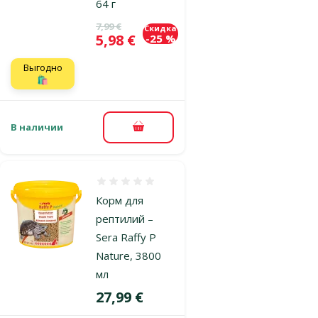
64 г
Исходная цена
7,99 €
Скидка
Цена
5,98 €
-25 %
Выгодно
🛍️
В наличии
В корзину
Оценка 0%
Корм для
рептилий –
Sera Raffy P
Nature, 3800
мл
Цена
27,99 €