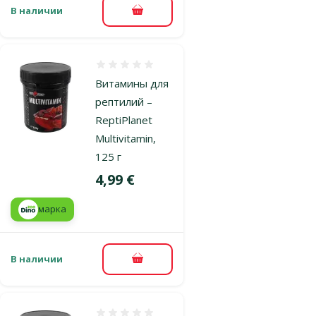
В наличии
В корзину
Оценка 0%
Витамины для
рептилий –
ReptiPlanet
Multivitamin,
125 г
Цена
4,99 €
марка
В наличии
В корзину