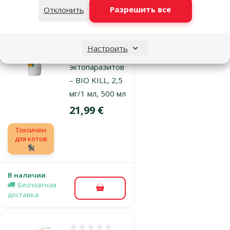
Разрешить все
Отклонить
Оценка 0%
Аэрозоль от
Настроить
блох, клещей,
эктопаразитов
– BIO KILL, 2,5
мг/1 мл, 500 мл
Цена
21,99 €
Токсичен
для котов
🐈‍⬛
В наличии
Бесплатная
В корзину
доставка
Оценка 0%