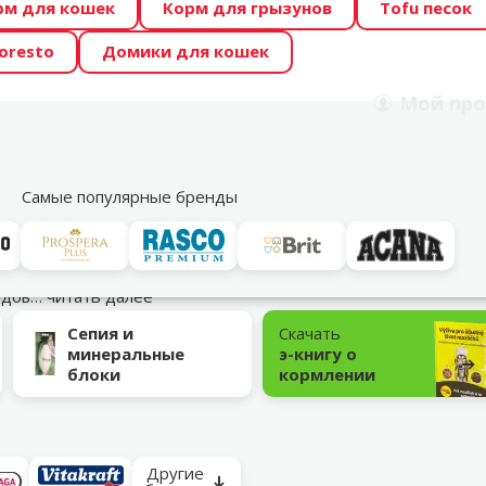
рм для кошек
Корм для грызунов
Tofu песок
 Zoo предлагает отличные цены на ТОП-овые корма! 🍖
oresto
Домики для кошек
DA ŪSAIŅI”! Возможно Твой питомец станет звездой 20
Мой
про
Поиск
рнет-магазин
Акции
Магазины
Услуги
Со
39
Самые популярные бренды
Витамины и пищевые добавки
ендов…
читать далее
Сепия и
Скачать
минеральные
э-книгу о
блоки
кормлении
Другие