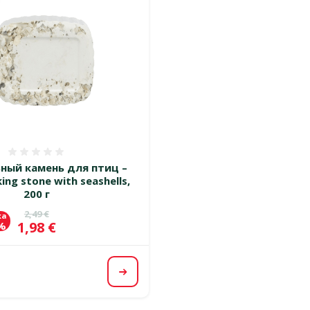
Оценка 0%
ный камень для птиц –
king stone with seashells,
200 г
Исходная цена
2,49 €
ка
Цена
1,98 €
 %
Посмотреть