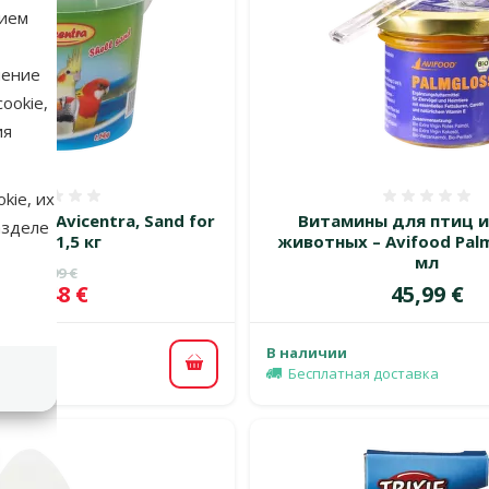
нием
нение
ookie,
ия
kie, их
Оценка 0%
Оценка
тиц – Avicentra, Sand for
Витамины для птиц и
азделе
bird, 1,5 кг
животных – Avifood Palm
мл
Исходная цена
3,99 €
ка
Цена
Цена
2,48 €
45,99 €
 %
В наличии
В корзину
Бесплатная доставка