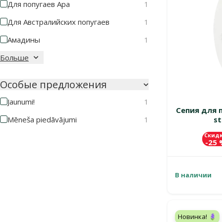
Для попугаев Ара
1
Для Австралийских попугаев
1
Амадины
1
Больше
Особые предложения
Jaunumi!
1
Сепия для пт
st
Mēneša piedāvājumi
1
Скид
-25
В наличии
Новинка! 🪻