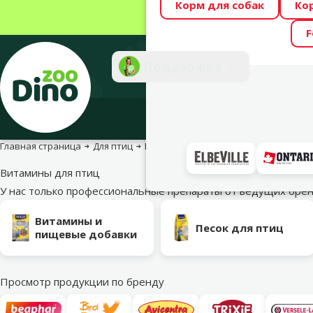
Корм для собак
Ко
Весь месяц Dino
F
Фотоконкурс “GA
Поддержка
Инте
Главная страница
Для птиц
Корм, лакомства и пищевые добавки
Витамины для птиц
У нас только профессиональные препараты от ведущих бр
Подкатегория
Витамины и
Песок для птиц
пищевые добавки
Просмотр продукции по бренду