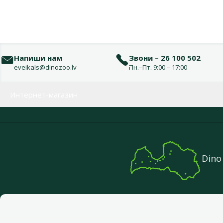
Напиши нам
Звони – 26 100 502
eveikals@dinozoo.lv
Пн.–Пт. 9:00 – 17:00
Меню в футере
Интернет-магазин
Dino