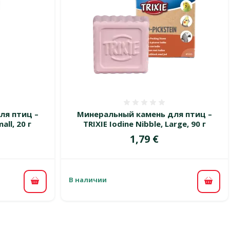
 0%
Оценка 0%
ля птиц –
Минеральный камень для птиц –
all, 20 г
TRIXIE Iodine Nibble, Large, 90 г
Цена
1,79 €
В наличии
В корзину
В ко