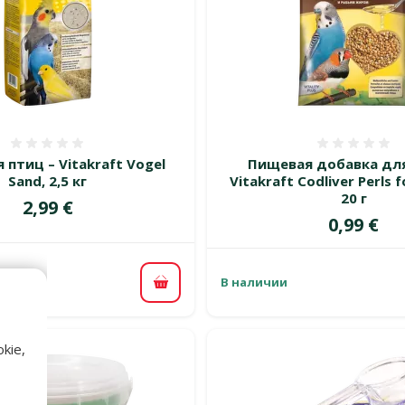
Оценка 0%
Оценка
 птиц – Vitakraft Vogel
Пищевая добавка для
Sand, 2,5 кг
Vitakraft Codliver Perls f
20 г
Цена
2,99 €
Цена
0,99 €
В наличии
В корзину
kie,