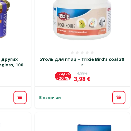
 0%
Оценка 0%
 других
Уголь для птиц – Trixie Bird's coal 30
gloss, 100
г
Исходная цена
4,99 €
Скидка
Цена
3,98 €
-20 %
В наличии
В корзину
В ко