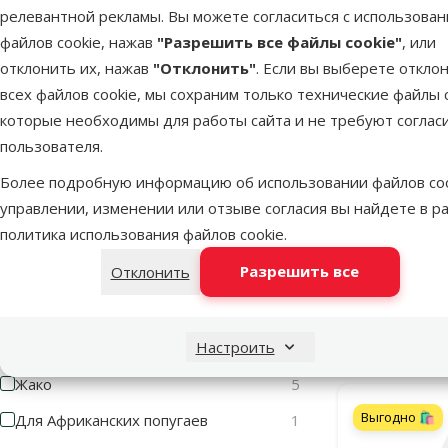
Фильтровать по: птица
релевантной рекламы. Вы можете согласиться с использова
файлов cookie, нажав
"Разрешить все файлы cookie"
, или
Голубь
1
отклонить их, нажав
"Отклонить"
. Если вы выберете откло
всех файлов cookie, мы сохраним только технические файлы c
Канарейка
6
которые необходимы для работы сайта и не требуют соглас
Корелла
7
пользователя.
Маленький попугай
9
Более подробную информацию об использовании файлов coo
Песок для п
Маленькая экзотическая
9
управлении, изменении или отзыве согласия вы найдете в р
политика использования файлов cookie
.
Розелла
6
Скид
-37
Разрешить все
Отклонить
Средний попугай
6
Большой попугай
6
В наличии
Настроить
Волнистый попугай
7
Жако
5
Выгодно 🛍️
Для Африканских попугаев
1