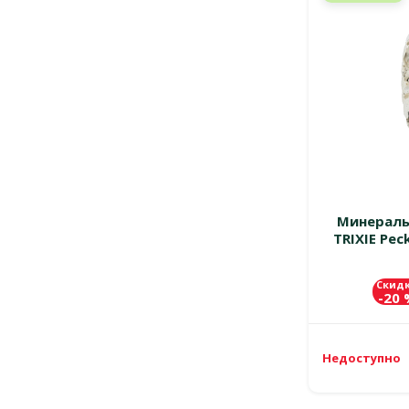
Минераль
TRIXIE Pec
Скид
-20
Недоступно