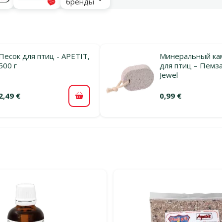
бренды
Песок для птиц - APETIT,
Минеральный ка
500 г
для птиц – Пемза
Jewel
2,49 €
0,99 €
В корзину
льтры
тегории Витамины для птиц