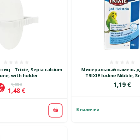
Оценка 0%
Оценка
иц - Trixie, Sepia calcium
Минеральный камень д
one, with holder
TRIXIE Iodine Nibble, Sm
Цена
1,19 €
Исходная цена
1,99 €
ка
Цена
1,48 €
 %
В наличии
В корзину