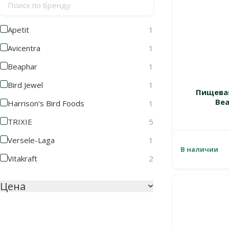
Поиск по бренду
Apetit
1
Avicentra
1
Beaphar
1
Bird Jewel
1
Пищевая
Bea
Harrison’s Bird Foods
1
TRIXIE
5
Versele-Laga
1
В наличии
Vitakraft
2
Цена