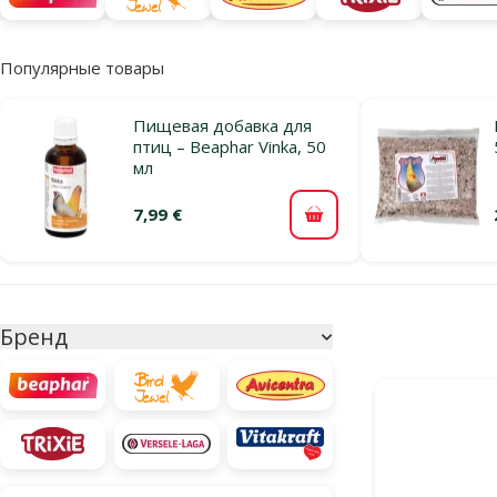
Популярные товары
Пищевая добавка для
птиц – Beaphar Vinka, 50
мл
7,99 €
В корзину
Параметрический фильтр
Выбранные фи
Бренд
Продукты в ка