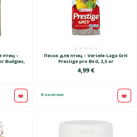
 0%
Оценка 0%
 птиц –
Песок для птиц – Versele-Laga Grit
or Budgies,
Prestige pro Bird, 2,5 кг
Цена
4,99 €
В наличии
В ко
В корзину