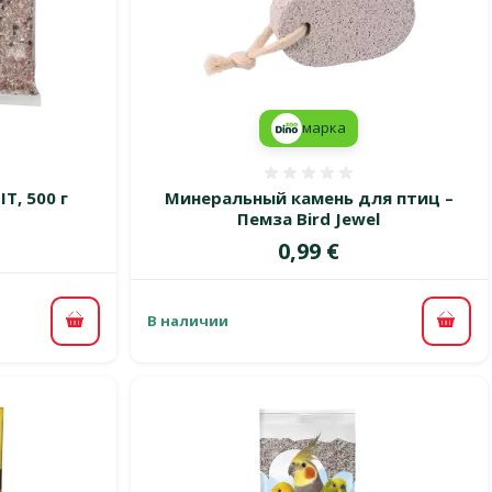
марка
 0%
Оценка 0%
T, 500 г
Минеральный камень для птиц –
Пемза Bird Jewel
Цена
0,99 €
В наличии
В корзину
В ко