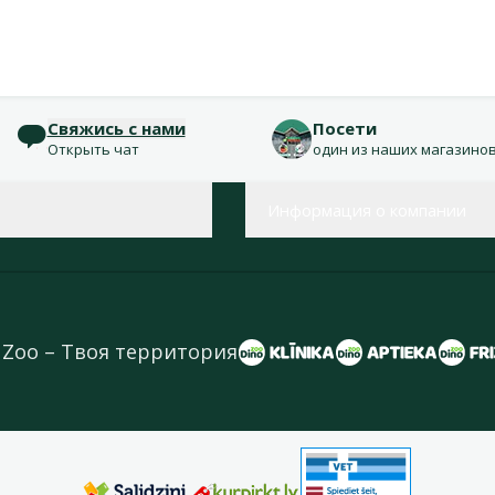
Свяжись с нами
Посети
Открыть чат
один из наших магазино
Информация о компании
 Zoo – Твоя территория