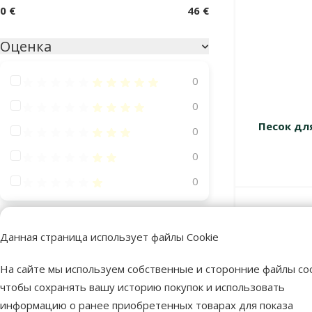
0 €
46 €
Оценка
Оценка 100%
0
Оценка 80%
0
Песок для
Оценка 60%
0
Оценка 40%
0
Оценка 20%
0
В наличии
Состав и вкус
Данная страница использует файлы Cookie
Минералы
4
На сайте мы используем собственные и сторонние файлы coo
чтобы сохранять вашу историю покупок и использовать
Птица
информацию о ранее приобретенных товарах для показа