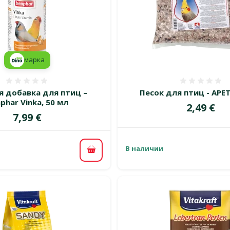
марка
Оценка 0%
Оценка
 добавка для птиц –
Песок для птиц - APETI
phar Vinka, 50 мл
Цена
2,49 €
Цена
7,99 €
В наличии
В корзину