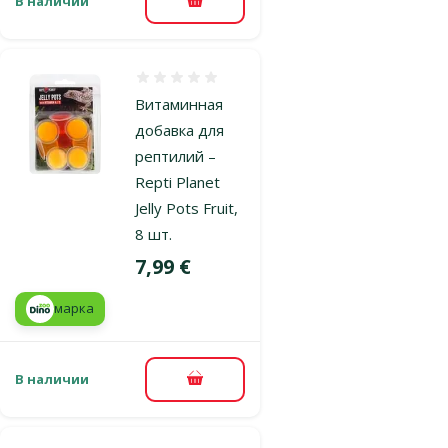
В наличии
В корзину
Оценка 0%
Витаминная
добавка для
рептилий –
Repti Planet
Jelly Pots Fruit,
8 шт.
Цена
7,99 €
марка
В наличии
В корзину