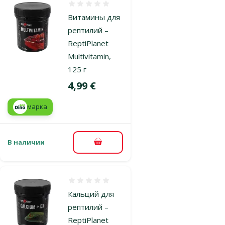
Оценка 0%
Витамины для
рептилий –
ReptiPlanet
Multivitamin,
125 г
Цена
4,99 €
марка
В наличии
В корзину
Оценка 0%
Кальций для
рептилий –
ReptiPlanet