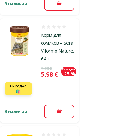
В наличии
В корзину
Оценка 0%
Корм для
сомиков – Sera
Viformo Nature,
64 г
Исходная цена
7,99 €
Скидка
Цена
5,98 €
-25 %
Выгодно
🛍️
В наличии
В корзину