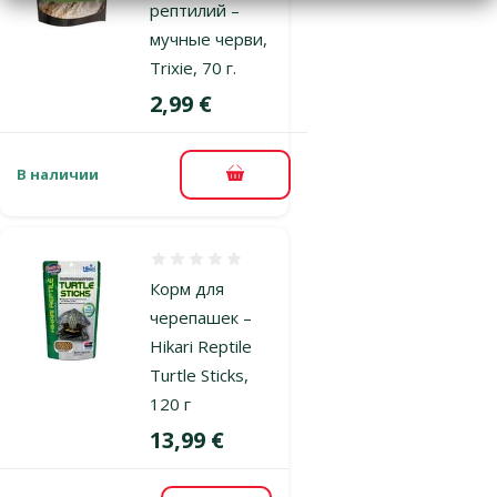
рептилий –
мучные черви,
Trixie, 70 г.
Цена
2,99 €
В наличии
В корзину
Оценка 0%
Корм для
черепашек –
Hikari Reptile
Turtle Sticks,
120 г
Цена
13,99 €