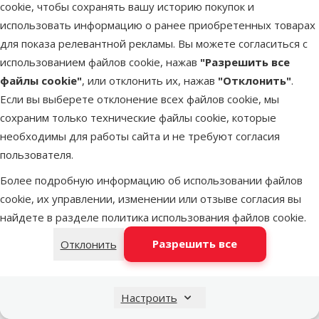
В корзину
cookie, чтобы сохранять вашу историю покупок и
доставка
использовать информацию о ранее приобретенных товарах
для показа релевантной рекламы. Вы можете согласиться с
Оценка 0%
использованием файлов cookie, нажав
"Разрешить все
Корм для
файлы cookie"
, или отклонить их, нажав
"Отклонить"
.
рептилий –
Если вы выберете отклонение всех файлов cookie, мы
Tetra
сохраним только технические файлы cookie, которые
Gammarus,
необходимы для работы сайта и не требуют согласия
1000 мл
пользователя.
Цена
13,99 €
Более подробную информацию об использовании файлов
cookie, их управлении, изменении или отзыве согласия вы
В наличии
найдете в разделе
политика использования файлов cookie
.
В корзину
Разрешить все
Отклонить
Оценка 0%
Дополнительный
Настроить
корм для