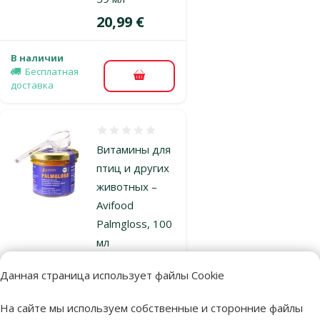
Цена
20,99 €
В наличии
Бесплатная
В корзину
доставка
Оценка 0%
Витамины для
птиц и других
животных –
Avifood
Palmgloss, 100
мл
Цена
45,99 €
Данная страница использует файлы Cookie
В наличии
На сайте мы используем собственные и сторонние файлы
Бесплатная