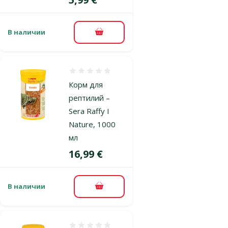
В наличии
В корзину
Оценка 0%
Корм для
рептилий –
Sera Raffy I
Nature, 1000
мл
Цена
16,99 €
В наличии
В корзину
Оценка 0%