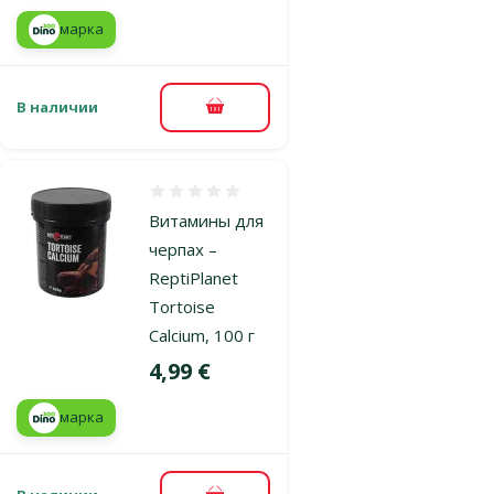
марка
В наличии
В корзину
Оценка 0%
Витамины для
черпах –
ReptiPlanet
Tortoise
Calcium, 100 г
Цена
4,99 €
марка