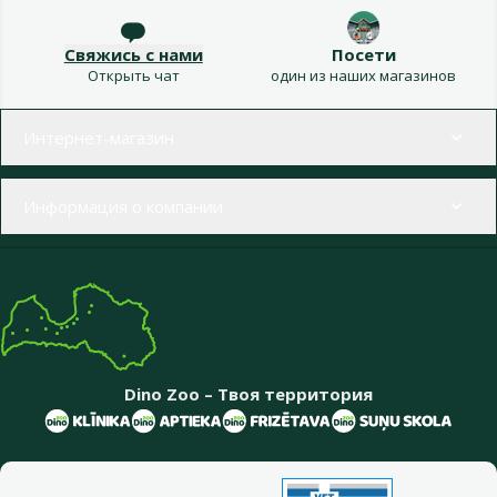
Свяжись с нами
Посети
Открыть чат
один из наших магазинов
Меню в футере
Интернет-магазин
Информация о компании
Dino Zoo – Твоя территория