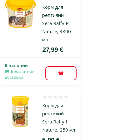
Оценка 0%
Корм для
рептилий –
Sera Raffy P
Nature, 3800
мл
Цена
27,99 €
В наличии
Бесплатная
В корзину
доставка
Оценка 0%
Корм для
рептилий –
Sera Raffy I
Nature, 250 мл
Цена
5,99 €