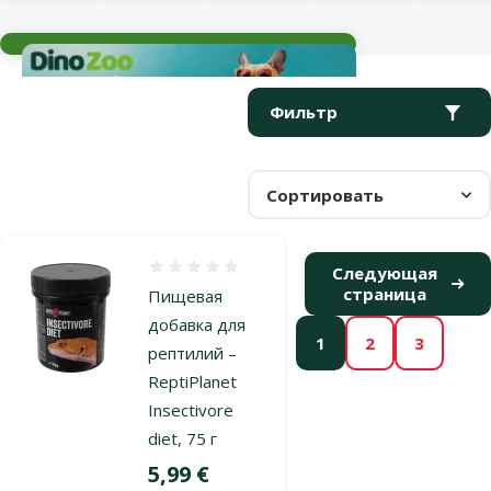
Текущие события
Параметрический фильтр
Выбранные фильтры
Продукты в категории Корм и витамины для рептилий
Фильтр
Сортировать
Оценка 0%
Следующая
страница
Пищевая
добавка для
1
2
3
рептилий –
ReptiPlanet
Insectivore
diet, 75 г
Цена
5,99 €