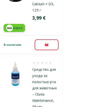
Calcium + D3,
125 г
Цена
3,99 €
марка
В наличии
В корзину
Оценка 0%
Средство для
ухода за
полостью рта
для животных
– Clunia
Maintenance,
59 мл