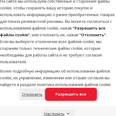
На сайте мы используем собственные и сторонние файлы
Latvijas Pasts пакомат
в среду
cookie, чтобы сохранять вашу историю покупок и
использовать информацию о ранее приобретенных товарах
для показа релевантной рекламы. Вы можете согласиться с
DPD Pickup tīkls
в среду
использованием файлов cookie, нажав
"Разрешить все
файлы cookie"
, или отклонить их, нажав
"Отклонить"
.
Если вы выберете отклонение всех файлов cookie, мы
LATVIJAS PASTS почтовое отделение
в среду
сохраним только технические файлы cookie, которые
необходимы для работы сайта и не требуют согласия
пользователя.
OMNIVA пакоматы
в среду
Более подробную информацию об использовании файлов
cookie, их управлении, изменении или отзыве согласия вы
найдете в разделе
политика использования файлов cookie
.
Добавить в корзину
Разрешить все
Отклонить
Настроить