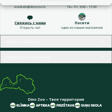
Напиши нам
Звони – 26 100 502
eveikals@dinozoo.lv
Пн.–Пт. 9:00 – 17:00
Свяжись с нами
Посети
Открыть чат
один из наших магазинов
Меню в футере
Интернет-магазин
Информация о компании
Dino Zoo – Твоя территория