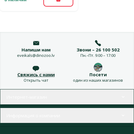
В корзину
Напиши нам
Звони – 26 100 502
eveikals@dinozoo.lv
Пн.–Пт. 9:00 – 17:00
Свяжись с нами
Посети
Открыть чат
один из наших магазинов
Меню в футере
Интернет-магазин
Информация о компании