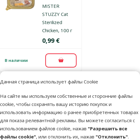
MISTER
STUZZY Cat
Sterilized
Chicken, 100 г
Цена
0,99 €
В наличии
В корзину
Данная страница использует файлы Cookie
Оценка 0%
Консервы для
На сайте мы используем собственные и сторонние файлы
котят - MISTER
cookie, чтобы сохранять вашу историю покупок и
STUZZY Cat
использовать информацию о ранее приобретенных товарах
Kitten Chicken,
для показа релевантной рекламы. Вы можете согласиться с
100 г
использованием файлов cookie, нажав
"Разрешить все
Цена
0,99 €
файлы cookie"
, или отклонить их, нажав
"Отклонить"
.