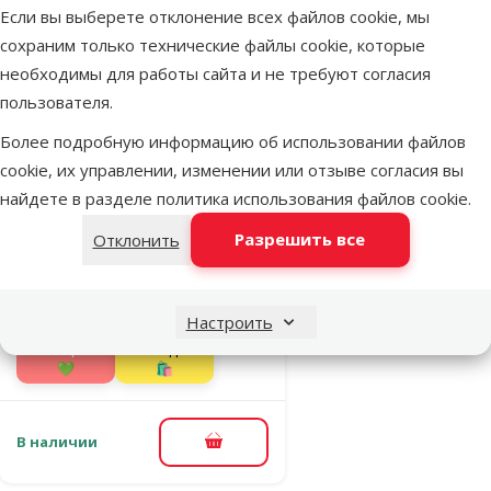
Если вы выберете отклонение всех файлов cookie, мы
сохраним только технические файлы cookie, которые
В наличии
В корзину
необходимы для работы сайта и не требуют согласия
пользователя.
Более подробную информацию об использовании файлов
Оценка 0%
Консервы для
cookie, их управлении, изменении или отзыве согласия вы
котят –
найдете в разделе
политика использования файлов cookie
.
Applaws Kitten
Разрешить все
Отклонить
Chicken 70 г
Исходная цена
1,69 €
Скидка
Цена
1,38 €
-18 %
Настроить
TOП цена
Выгодно
💚
🛍️
В наличии
В корзину