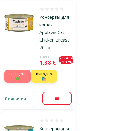
Оценка 0%
Консервы для
кошек –
Applaws Cat
Chicken Breast
70 гр
Исходная цена
1,69 €
Скидка
Цена
1,38 €
-18 %
TOП цена
Выгодно
💚
🛍️
В наличии
В корзину
Оценка 0%
Консервы для