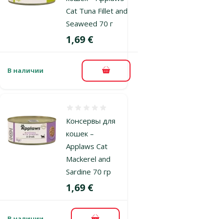
Cat Tuna Fillet and
Seaweed 70 г
Цена
1,69 €
В наличии
В корзину
Оценка 0%
Консервы для
кошек –
Applaws Cat
Mackerel and
Sardine 70 гр
Цена
1,69 €
В наличии