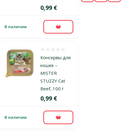
Цена
0,99 €
В наличии
В корзину
Оценка 0%
Консервы для
кошек –
MISTER
STUZZY Cat
Beef, 100 г
Цена
0,99 €
В наличии
В корзину