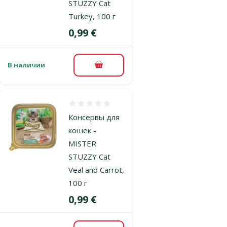
STUZZY Cat
Turkey, 100 г
Цена
0,99 €
В наличии
В корзину
Оценка 0%
Консервы для
кошек -
MISTER
STUZZY Cat
Veal and Carrot,
100 г
Цена
0,99 €