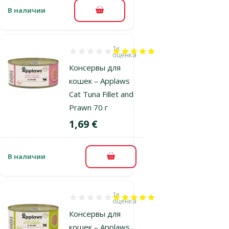
В наличии
В корзину
1×
Оценка 100%, количество оценок: 1
оценка
Консервы для
кошек – Applaws
Cat Tuna Fillet and
Prawn 70 г
Цена
1,69 €
В наличии
В корзину
1×
Оценка 100%, количество оценок: 1
оценка
Консервы для
кошек – Applaws