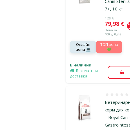
Canin Sterili
7+, 10 кг
Исходная ц
129 €
Цена
79,98 €
Цена за
100 g: 0,8 €
Онлайн
TOП цена
цена 💻
💚
В наличии
Бесплатная
В к
доставка
Оценка 0%
Ветеринар
корм для ко
– Royal Cani
Gastrointest