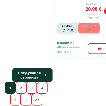
Исходная ц
30,99 €
Цена
20,98 €
Цена за
100 g: 1,4 €
Онлайн
TOП цена
цена 💻
💚
В наличии
Бесплатная
В к
доставка
Следующая
страница
1
2
3
4
5
…
27