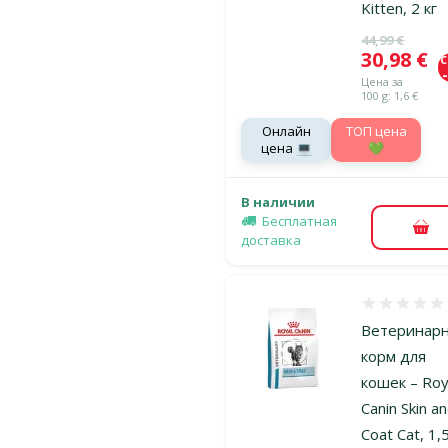
Kitten, 2 кг
Исходная ц
44,99 €
Цена
30,98 €
Цена за
100 g: 1,6 €
Онлайн
TOП цена
цена 💻
💚
В наличии
Бесплатная
В к
доставка
Оценка 0%
Ветеринар
корм для
кошек – Roy
Canin Skin a
Coat Cat, 1,5