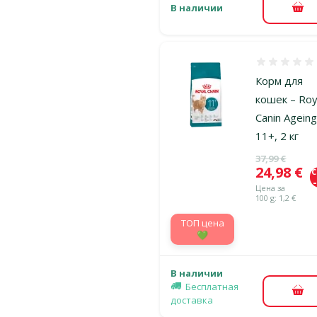
В наличии
В к
Оценка 0%
Корм для
кошек – Roy
Canin Agein
11+, 2 кг
Исходная ц
37,99 €
Цена
24,98 €
Цена за
100 g: 1,2 €
TOП цена
💚
В наличии
Бесплатная
В к
доставка