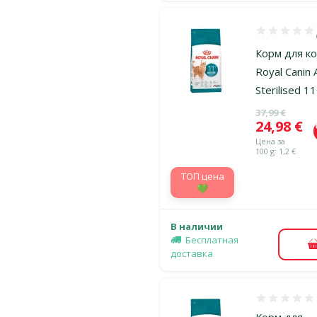
Оценка 100%
Корм для к
Royal Canin 
Sterilised 11
Исходная ц
37,99 €
Цена
24,98 €
Цена за
100 g: 1,2 €
TOП цена
💚
В наличии
Бесплатная
доставка
Оценка 0%