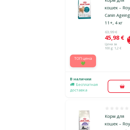
Корм для
кошек – Roy
Canin Agein
11+, 4 кг
Исходная ц
63,99 €
Цена
45,98 €
Цена за
100 g: 1,2 €
TOП цена
💚
В наличии
Бесплатная
В к
доставка
Оценка 0%
Корм для
кошек – Roy