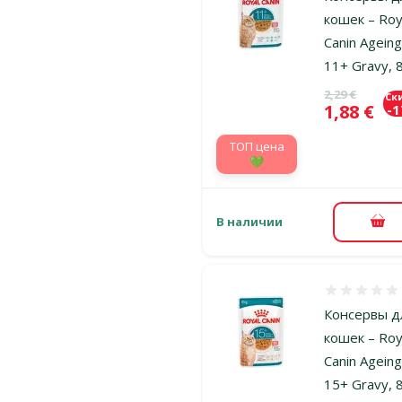
кошек – Roy
Canin Agein
11+ Gravy, 8
Исходная ц
2,29 €
Ск
Цена
1,88 €
-
TOП цена
💚
В наличии
В к
Оценка 0%
Консервы д
кошек – Roy
Canin Agein
15+ Gravy, 8