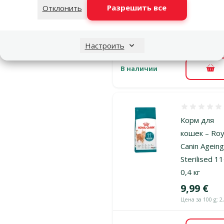
Разрешить все
Отклонить
11+, 0,4 кг
Цена
9,99 €
Цена за 100 g: 2
Настроить
В наличии
В к
Оценка 0%
Корм для
кошек – Roy
Canin Agein
Sterilised 11
0,4 кг
Цена
9,99 €
Цена за 100 g: 2