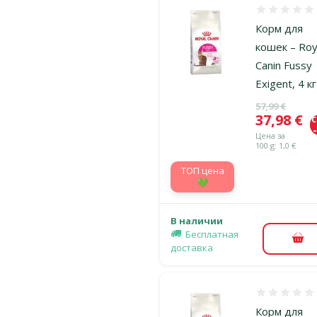
Оценка 0%
Корм для
кошек – Roy
Canin Fussy
Exigent, 4 кг
Исходная ц
57,99 €
Цена
37,98 €
Цена за
100 g: 1,0 €
TOП цена
💚
В наличии
Бесплатная
В к
доставка
Оценка 0%
Корм для