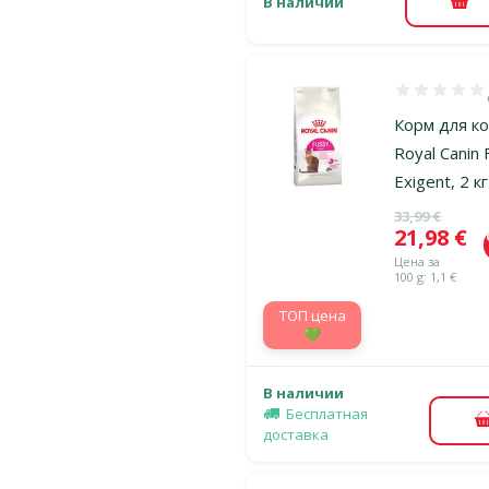
В наличии
В к
Оценка 100%
Корм для к
Royal Canin 
Exigent, 2 кг
Исходная ц
33,99 €
Цена
21,98 €
Цена за
100 g: 1,1 €
TOП цена
💚
В наличии
Бесплатная
доставка