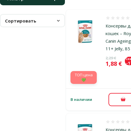
Оценка 0%
Сортировать
Консервы д
кошек – Roy
Canin Agein
11+ Jelly, 85
Исходная ц
2,29 €
Ск
Цена
1,88 €
-
TOП цена
💚
В наличии
В к
Оценка 0%
Консервы д