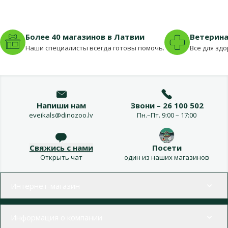
Более 40 магазинов в Латвии
Ветерина
Наши специалисты всегда готовы помочь.
Все для зд
Напиши нам
Звони – 26 100 502
eveikals@dinozoo.lv
Пн.–Пт. 9:00 – 17:00
Свяжись с нами
Посети
Открыть чат
один из наших магазинов
Меню в футере
Интернет-магазин
Информация о компании