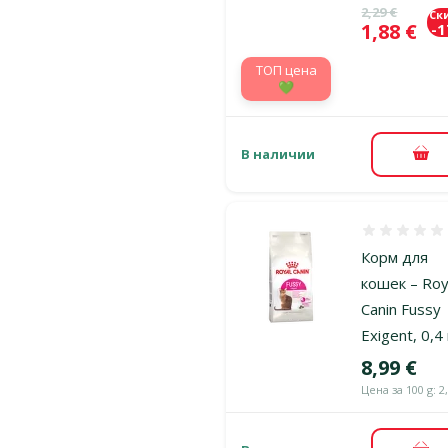
Исходная ц
2,29 €
Ск
Цена
1,88 €
-
TOП цена
💚
В наличии
В к
Оценка 0%
Корм для
кошек – Roy
Canin Fussy
Exigent, 0,4 
Цена
8,99 €
Цена за 100 g: 2