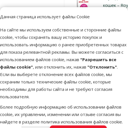
кошек – Roy
Canin Fussy
Данная страница использует файлы Cookie
Exigent, 10 
Исходная ц
119 €
На сайте мы используем собственные и сторонние файлы
Цена
79,98 €
cookie, чтобы сохранять вашу историю покупок и
Цена за
использовать информацию о ранее приобретенных товарах
100 g: 0,8 €
для показа релевантной рекламы. Вы можете согласиться с
TOП цена
использованием файлов cookie, нажав
"Разрешить все
💚
файлы cookie"
, или отклонить их, нажав
"Отклонить"
.
Если вы выберете отклонение всех файлов cookie, мы
В наличии
Бесплатная
сохраним только технические файлы cookie, которые
В к
доставка
необходимы для работы сайта и не требуют согласия
пользователя.
Оценка 0%
Более подробную информацию об использовании файлов
Корм для
cookie, их управлении, изменении или отзыве согласия вы
кошек – Roy
найдете в разделе
политика использования файлов cookie
.
Canin Agein