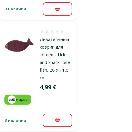
В наличии
В корзину
Оценка 0%
Лизательный
коврик для
кошек – Lick
and Snack rose
fish, 28 x 11,5
cm
Цена
4,99 €
марка
В наличии
В корзину