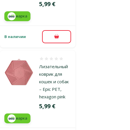
Цена
5,99 €
марка
В наличии
В корзину
Оценка 0%
Лизательный
коврик для
кошек и собак
– Epic PET,
hexagon pink
Цена
5,99 €
марка