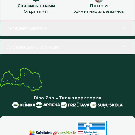
Свяжись с нами
Посети
Открыть чат
один из наших магазинов
Меню в футере
Интернет-магазин
Информация о компании
Dino Zoo – Твоя территория