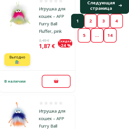
Оценка 0%
Следующая
страница
Игрушка для
кошек – AFP
1
2
3
4
Furry Ball
Fluffer, pink
5
…
14
Исходная цена
2,49 €
Скидка
Цена
1,87 €
-24 %
Выгодно
🛍️
В наличии
В корзину
Оценка 0%
Игрушка для
кошек – AFP
Furry Ball