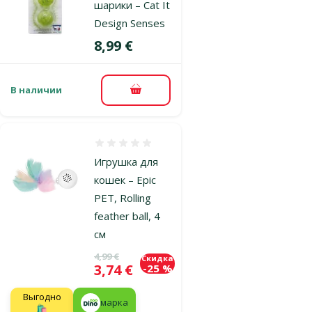
шарики – Cat It
Design Senses
Цена
8,99 €
В наличии
В корзину
Оценка 0%
Игрушка для
кошек – Epic
PET, Rolling
feather ball, 4
см
Исходная цена
4,99 €
Скидка
Цена
3,74 €
-25 %
Выгодно
марка
🛍️