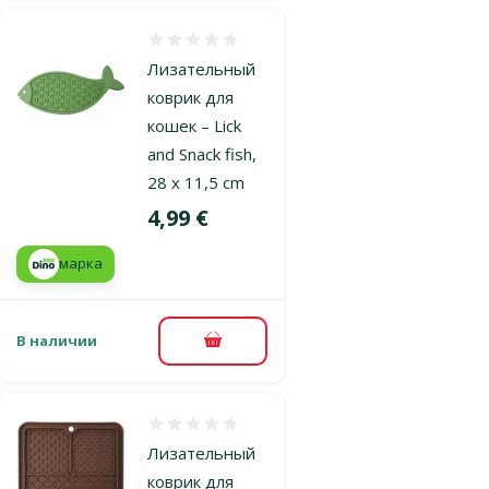
Оценка 0%
Лизательный
коврик для
кошек – Lick
and Snack fish,
28 x 11,5 cm
Цена
4,99 €
марка
В наличии
В корзину
Оценка 0%
Лизательный
коврик для