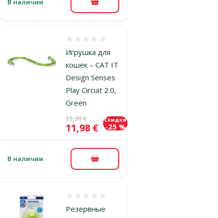
В наличии
В корзину
Оценка 0%
Игрушка для
кошек – CAT IT
Design Senses
Play Circuit 2.0,
Green
Исходная цена
15,99 €
Скидка
Цена
11,98 €
-25 %
В наличии
В корзину
Оценка 0%
Резервные