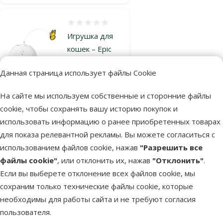
Оценка 0%
Игрушка для
кошек – Epic
PET, Flying
Данная страница использует файлы Cookie
butterfly, 13 см
Исходная цена
9,99 €
Скидка
На сайте мы используем собственные и сторонние файлы
Цена
7,48 €
-25 %
cookie, чтобы сохранять вашу историю покупок и
Выгодно
использовать информацию о ранее приобретенных товарах
марка
🛍️
для показа релевантной рекламы. Вы можете согласиться с
использованием файлов cookie, нажав
"Разрешить все
файлы cookie"
, или отклонить их, нажав
"Отклонить"
.
В наличии
В корзину
Если вы выберете отклонение всех файлов cookie, мы
сохраним только технические файлы cookie, которые
необходимы для работы сайта и не требуют согласия
Оценка 0%
пользователя.
Интерактивная