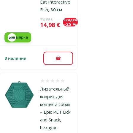
Eat Interactive
Fish, 30 см
Исходная цена
19,99 €
Скидка
Цена
14,98 €
-25 %
марка
В наличии
В корзину
Оценка 0%
Лизательный
коврик для
кошек и собак
– Epic PET Lick
and Snack,
hexagon