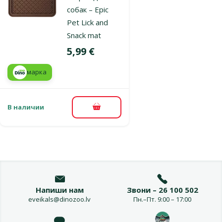
собак – Epic
Pet Lick and
Snack mat
Цена
5,99 €
марка
В наличии
В корзину
Напиши нам
Звони – 26 100 502
eveikals@dinozoo.lv
Пн.–Пт. 9:00 – 17:00