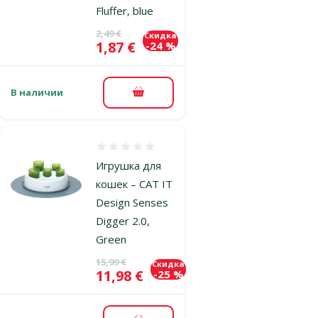
Fluffer, blue
Исходная цена
2,49 €
Скидка
Цена
1,87 €
-24 %
В наличии
В корзину
Оценка 0%
Игрушка для
кошек – CAT IT
Design Senses
Digger 2.0,
Green
Исходная цена
15,99 €
Скидка
Цена
11,98 €
-25 %