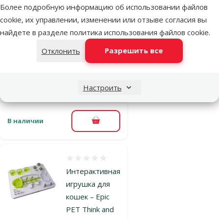
игрушка для
Более подробную информацию об использовании файлов
кошек – Magic
cookie, их управлении, изменении или отзыве согласия вы
Cat Wiggling
найдете в разделе
политика использования файлов cookie
.
Snake, 38 см
Разрешить все
Отклонить
Исходная цена
12,99 €
Скидка
Цена
9,74 €
-25 %
марка
Настроить
В наличии
В корзину
Оценка 0%
Интерактивная
игрушка для
кошек – Epic
PET Think and