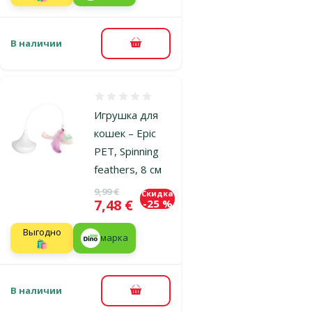
В наличии
В корзину
Оценка 0%
Игрушка для
кошек – Epic
PET, Spinning
feathers, 8 см
Исходная цена
9,99 €
Скидка
Цена
7,48 €
-25 %
Выгодно
марка
🛍️
В наличии
В корзину