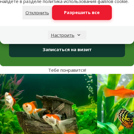
найдете в разделе
политика использования файлов cookie
.
Ветеринарные
клиники Dino Zoo
Разрешить все
Отклонить
Ветеринарные клиники Dino Zoo в Риге предлагают
полный спектр услуг для животных разных видов: от
диагностики и терапии до хирургических операций.
Настроить
Записаться на визит
Тебе понравится!