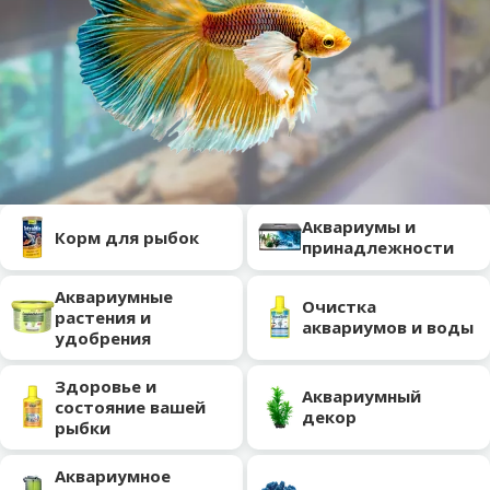
Подкатегория
Аквариумы и
Корм для рыбок
принадлежности
Аквариумные
Очистка
растения и
аквариумов и воды
удобрения
Здоровье и
Аквариумный
состояние вашей
декор
рыбки
Аквариумное