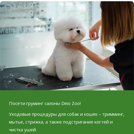
Посети груминг салоны
Dino Zoo!
Уходовые процедуры для собак и кошек – тримминг,
мытье, стрижка, а также подстригание когтей и
чистка ушей.