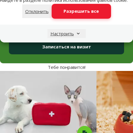
Ветеринарные
клиники Dino Zoo
Разрешить все
Отклонить
Ветеринарные клиники Dino Zoo в Риге предлагают
полный спектр услуг для животных разных видов: от
диагностики и терапии до хирургических операций.
Настроить
Записаться на визит
Тебе понравится!