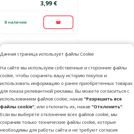
Цена
3,99 €
В наличии
В корзину
Оценка 0%
Корм для птиц
Данная страница использует файлы Cookie
– Versele-Laga
На сайте мы используем собственные и сторонние файлы
Prestige
cookie, чтобы сохранять вашу историю покупок и
Premium
использовать информацию о ранее приобретенных товарах
Budgies, 800 г
для показа релевантной рекламы. Вы можете согласиться с
Исходная цена
6,99 €
Скидка
Цена
5,98 €
-14 %
использованием файлов cookie, нажав
"Разрешить все
файлы cookie"
, или отклонить их, нажав
"Отклонить"
.
Выгодно
Если вы выберете отклонение всех файлов cookie, мы
🛍️
сохраним только технические файлы cookie, которые
необходимы для работы сайта и не требуют согласия