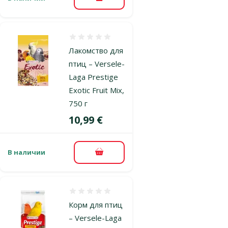
В корзину
Оценка 0%
Лакомство для
птиц – Versele-
Laga Prestige
Exotic Fruit Mix,
750 г
Цена
10,99 €
В наличии
В корзину
Оценка 0%
Корм для птиц
– Versele-Laga