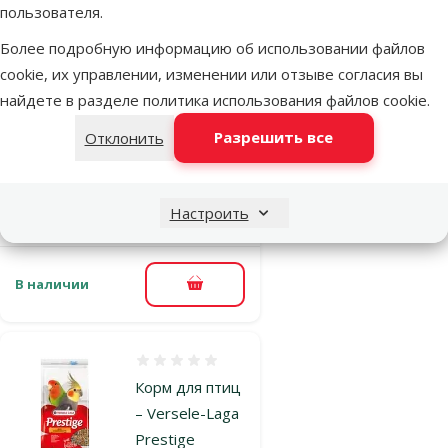
В наличии
пользователя.
В корзину
Более подробную информацию об использовании файлов
cookie, их управлении, изменении или отзыве согласия вы
Оценка 0%
найдете в разделе
политика использования файлов cookie
.
Корм для птиц
– Versele-Laga
Разрешить все
Отклонить
Prestige
Parrots, 1 кг
Настроить
Цена
6,99 €
В наличии
В корзину
Оценка 0%
Корм для птиц
– Versele-Laga
Prestige