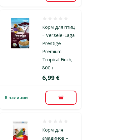
Оценка 0%
Корм для птиц
– Versele-Laga
Prestige
Premium
Tropical Finch,
800 г
Цена
6,99 €
В наличии
В корзину
Оценка 0%
Корм для
амадинов –