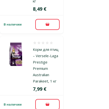
кг
Цена
8,49 €
В наличии
В корзину
Оценка 0%
Корм для птиц
– Versele-Laga
Prestige
Premium
Australian
Parakeet, 1 кг
Цена
7,99 €
В наличии
В корзину