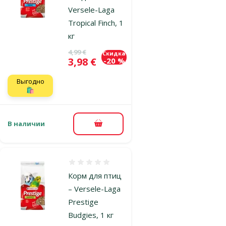
Versele-Laga
Tropical Finch, 1
кг
Исходная цена
4,99 €
Скидка
Цена
3,98 €
-20 %
Выгодно
🛍️
В наличии
В корзину
Оценка 0%
Корм для птиц
– Versele-Laga
Prestige
Budgies, 1 кг