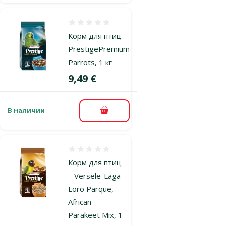
Оценка 0%
Корм для птиц –
PrestigePremium
Parrots, 1 кг
Цена
9,49 €
В наличии
В корзину
Оценка 0%
Корм для птиц
– Versele-Laga
Loro Parque,
African
Parakeet Mix, 1