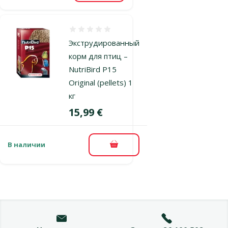
Оценка 0%
Экструдированный
корм для птиц –
NutriBird P15
Original (pellets) 1
кг
Цена
15,99 €
В наличии
В корзину