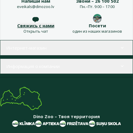
Напиши нам
Звони – 26 100 502
eveikals@dinozoo.lv
Пн.–Пт. 9:00 – 17:00
Свяжись с нами
Посети
Открыть чат
один из наших магазинов
Меню в футере
Интернет-магазин
Информация о компании
Dino Zoo – Твоя территория