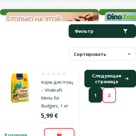
Текущие события
Параметрический фильтр
Выбранные фильтры
Продукты в категории Кормовые смеси и сухие корма для пт
Фильтр
Сортировать
Оценка 0%
Следующая
страница
Корм для птиц
– Vitakraft
1
2
Menu for
Budgies, 1 кг
Цена
5,99 €
В наличии