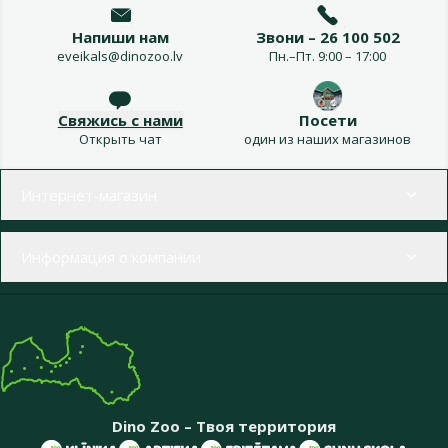
Напиши нам
Звони – 26 100 502
eveikals@dinozoo.lv
Пн.–Пт. 9:00 – 17:00
Свяжись с нами
Посети
Открыть чат
один из наших магазинов
Меню в футере
Интернет-магазин
Информация о компании
Dino Zoo – Твоя территория