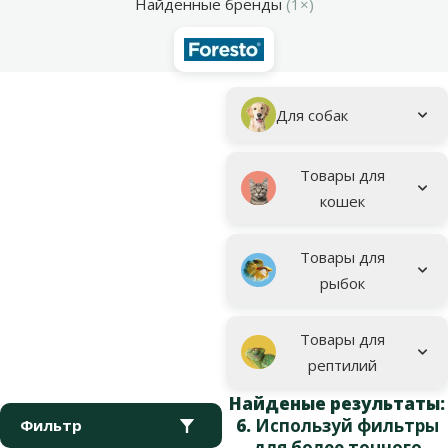
Найденные бренды
(1×)
Параметрический фильтр
Выбранные фильтры
Товары для запроса "Foresto"
Подкатегория
Для собак
Товары для
кошек
Товары для
рыбок
Товары для
рептилий
Найденые результаты:
6.
Используй фильтры
Фильтр
для более точного