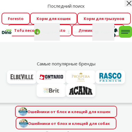
Последний поиск
За
Весь месяц Dino Zoo предлагает отличные цены на
ТОП-овые корма! 🍖
→
Ознакомиться!
Foresto
Корм для кошек
Корм для грызунов
Tofu песок
Foresto
Домики для кошек
Фотоконкурс “GADA ŪSAIŅI”! Возможно Твой питомец
Мой
Моя
профиль
Поддержка
корзина
me
станет звездой 2027
→
Участвовать
По
Самые популярные бренды
Поиск
Результаты поиска по запросу "Foresto"
Товары
(6×)
Статьи и советы
(3×)
Магазины
(0×)
Категории найдены
(2×)
Ошейники от блох и клещей для кошек
Ошейники от блох и клещей для собак