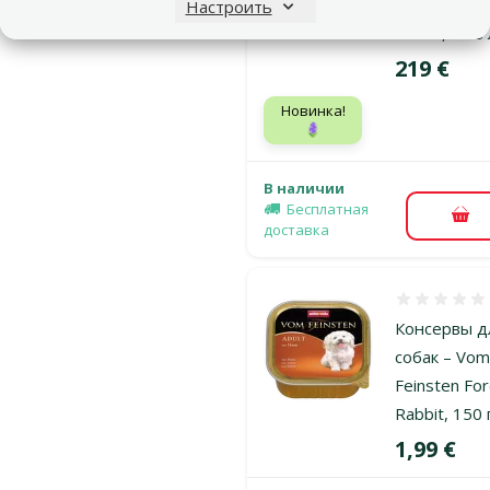
Ultrascape 
Настроить
forest, 64.8 
Цена
219 €
Новинка!
🪻
В наличии
Бесплатная
В к
доставка
Оценка 0%
Консервы д
собак – Vo
Feinsten Fo
Rabbit, 150 
Цена
1,99 €