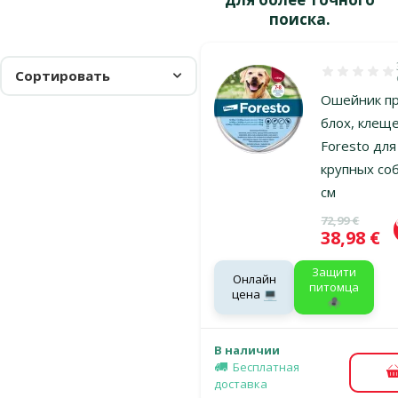
поиска.
Сортировать
Оценка 100%
Ошейник п
блох, клеще
Foresto для
крупных соб
см
Исходная ц
72,99 €
Цена
38,98 €
Защити
Онлайн
питомца
цена 💻
🕷️
В наличии
Бесплатная
доставка