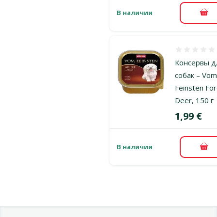
В наличии
В к
Оценка 0%
Консервы д
собак – Vo
Feinsten Fo
Deer, 150 г
Цена
1,99 €
В наличии
В к