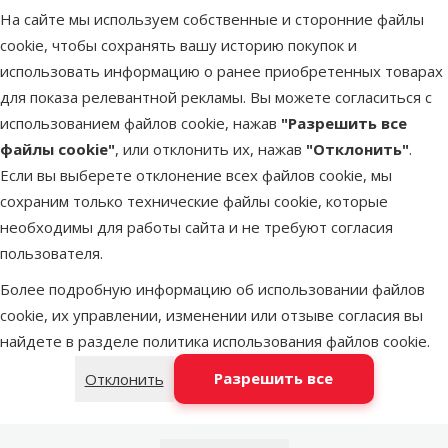
На сайте мы используем собственные и сторонние файлы
cookie, чтобы сохранять вашу историю покупок и
Оценка 0%
Субстрат д
использовать информацию о ранее приобретенных товарах
террариума
для показа релевантной рекламы. Вы можете согласиться с
ExoTerra
использованием файлов cookie, нажав
"Разрешить все
Forest Bark 
файлы cookie"
, или отклонить их, нажав
"Отклонить"
.
л
Если вы выберете отклонение всех файлов cookie, мы
сохраним только технические файлы cookie, которые
Цена
15,99 €
необходимы для работы сайта и не требуют согласия
пользователя.
В наличии
В к
Более подробную информацию об использовании файлов
cookie, их управлении, изменении или отзыве согласия вы
найдете в разделе
политика использования файлов cookie
.
Оценка 0%
Аквариум –
Разрешить все
Отклонить
Aquael
aquarium se