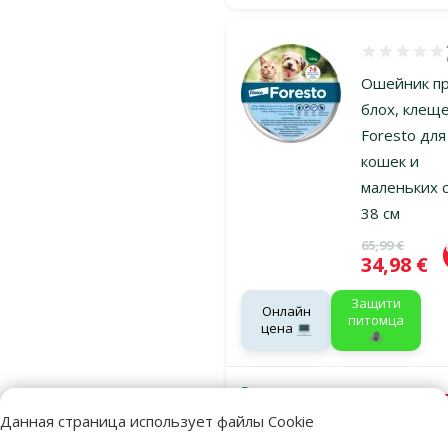
Оценка 80%,
Ошейник п
блох, клеще
Foresto для
кошек и
маленьких с
38 см
Исходная ц
65,99 €
Цена
34,98 €
Защити
Онлайн
питомца
цена 💻
🕷️
В наличии
Бесплатная
Данная страница использует файлы Cookie
доставка