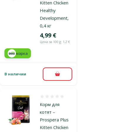
Kitten Chicken
Healthy
Development,
0,4 кг
Цена
4,99 €
Цена за 100 g: 1,2 €
марка
В наличии
В корзину
Оценка 0%
Корм для
котят –
Prospera Plus
Kitten Chicken