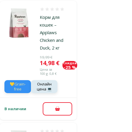
Оценка 0%
Корм для
кошек –
Applaws
Chicken and
Duck, 2 кг
Исходная цена
19,99 €
Цена
14,98 €
Скидка
-25 %
Цена за
100 g: 0,8 €
💛Grain-
Онлайн
free
цена 💻
В наличии
В корзину