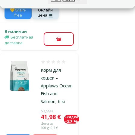
💛Grain-
Онлайн
free
цена 💻
В наличии
Бесплатная
В корзину
доставка
Оценка 0%
Корм для
кошек –
Applaws Ocean
Fish and
Salmon, 6 кг
Исходная цена
57,99 €
Цена
41,98 €
Скидка
-27 %
Цена за
100 g: 0,7 €