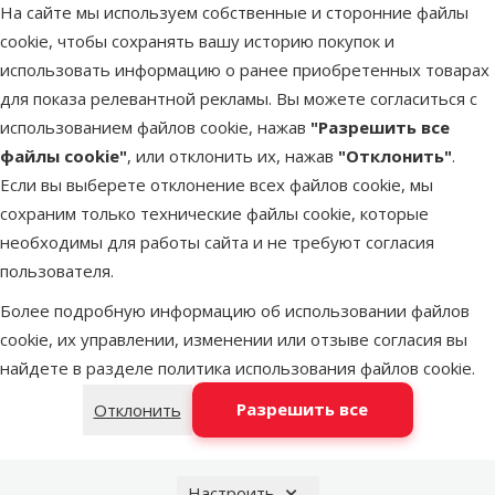
Исходная цена
19,99 €
На сайте мы используем собственные и сторонние файлы
Цена
13,98 €
Скидка
-30 %
cookie, чтобы сохранять вашу историю покупок и
Цена за
100 g: 0,8 €
использовать информацию о ранее приобретенных товарах
для показа релевантной рекламы. Вы можете согласиться с
💛Grain-
Онлайн
free
цена 💻
использованием файлов cookie, нажав
"Разрешить все
файлы cookie"
, или отклонить их, нажав
"Отклонить"
.
Если вы выберете отклонение всех файлов cookie, мы
В наличии
В корзину
сохраним только технические файлы cookie, которые
необходимы для работы сайта и не требуют согласия
пользователя.
Оценка 0%
Корм для
Более подробную информацию об использовании файлов
котят –
cookie, их управлении, изменении или отзыве согласия вы
Applaws Kitten,
найдете в разделе
политика использования файлов cookie
.
7,5 кг
Разрешить все
Отклонить
Исходная цена
57,99 €
Цена
42,98 €
Скидка
-25 %
Цена за
Настроить
100 g: 0,6 €