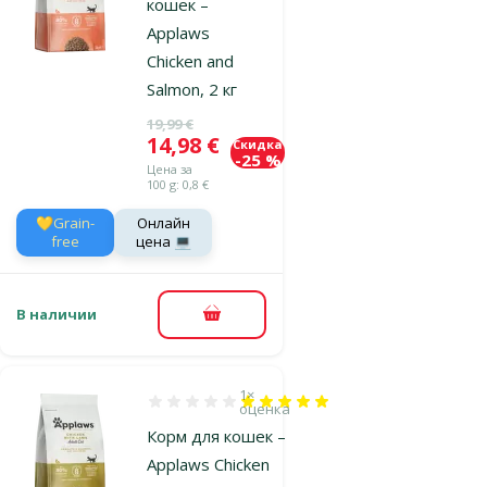
кошек –
Applaws
Chicken and
Salmon, 2 кг
Исходная цена
19,99 €
Цена
14,98 €
Скидка
-25 %
Цена за
100 g: 0,8 €
💛Grain-
Онлайн
free
цена 💻
В наличии
В корзину
1×
Оценка 100%, количество оценок: 1
оценка
Корм для кошек –
Applaws Chicken