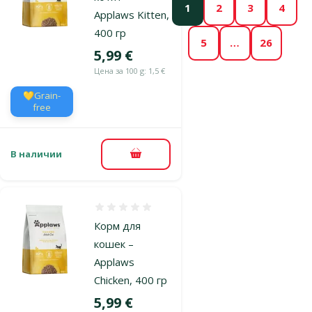
1
2
3
4
Applaws Kitten,
400 гр
5
…
26
Цена
5,99 €
Цена за 100 g: 1,5 €
💛Grain-
free
В наличии
В корзину
Оценка 0%
Корм для
кошек –
Applaws
Chicken, 400 гр
Цена
5,99 €