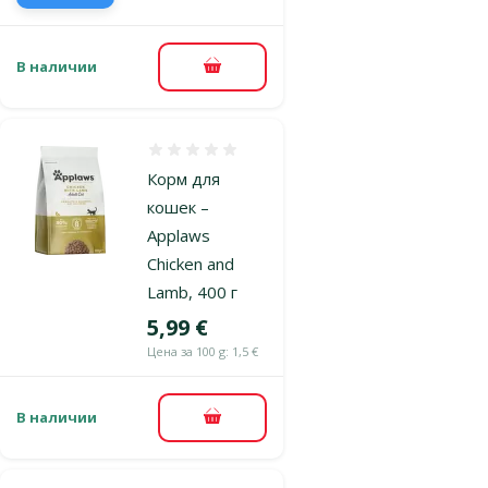
В наличии
В корзину
Оценка 0%
Корм для
кошек –
Applaws
Chicken and
Lamb, 400 г
Цена
5,99 €
Цена за 100 g: 1,5 €
В наличии
В корзину