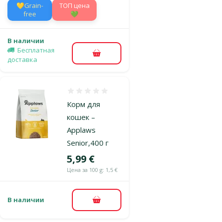
💛Grain-
TOП цена
free
💚
В наличии
Бесплатная
В корзину
доставка
Оценка 0%
Корм для
кошек –
Applaws
Senior,400 г
Цена
5,99 €
Цена за 100 g: 1,5 €
В наличии
В корзину