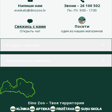
Напиши нам
Звони – 26 100 502
eveikals@dinozoo.lv
Пн.–Пт. 9:00 – 17:00
Свяжись с нами
Посети
Открыть чат
один из наших магазинов
Меню в футере
Интернет-магазин
Информация о компании
Dino Zoo – Твоя территория