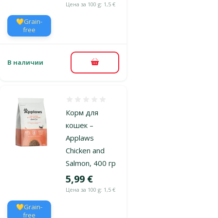
Цена за 100 g: 1,5 €
💛Grain-
free
В наличии
В корзину
Оценка 0%
Корм для
кошек –
Applaws
Chicken and
Salmon, 400 гр
Цена
5,99 €
Цена за 100 g: 1,5 €
💛Grain-
free