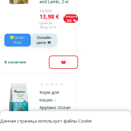
and Lamb, 2 кг
Исходная цена
19,99 €
Цена
13,98 €
Скидка
-30 %
Цена за
100 g: 0,7 €
💛Grain-
Онлайн
free
цена 💻
В наличии
В корзину
Оценка 0%
Корм для
кошек –
Applaws Ocean
Fish and
Данная страница использует файлы Cookie
Salmon, 1,8 кг