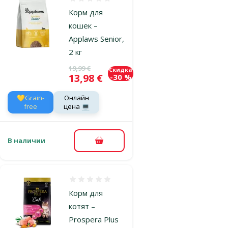
Оценка 0%
Корм для
кошек –
Applaws Senior,
2 кг
Исходная цена
19,99 €
Скидка
Цена
13,98 €
-30 %
💛Grain-
Онлайн
free
цена 💻
В наличии
В корзину
Оценка 0%
Корм для
котят –
Prospera Plus