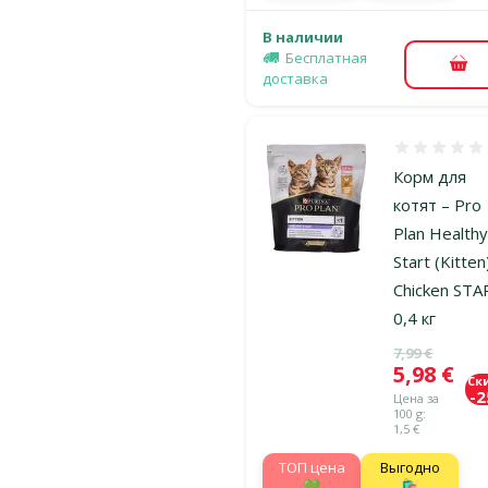
В наличии
Бесплатная
В к
доставка
Оценка 0%
Корм для
котят – Pro
Plan Health
Start (Kitten
Chicken STA
0,4 кг
Исходная ц
7,99 €
Цена
5,98 €
Ск
-
Цена за
100 g:
1,5 €
TOП цена
Выгодно
💚
🛍️