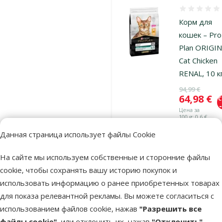
Оценка 0%
Корм для
кошек – Pro
Plan ORIGI
Cat Chicken
RENAL, 10 к
Исходная ц
94,99 €
Цена
64,98 €
Цена за
100 g: 0,6 €
Данная страница использует файлы Cookie
Онлайн
TOП цена
цена 💻
💚
На сайте мы используем собственные и сторонние файлы
В наличии
cookie, чтобы сохранять вашу историю покупок и
Бесплатная
использовать информацию о ранее приобретенных товарах
В к
доставка
для показа релевантной рекламы. Вы можете согласиться с
использованием файлов cookie, нажав
"Разрешить все
файлы cookie"
, или отклонить их, нажав
"Отклонить"
.