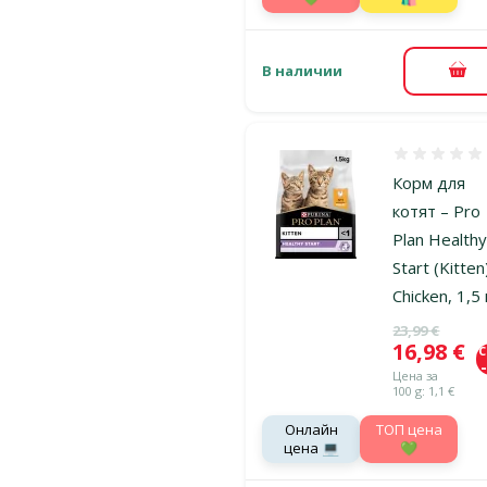
В наличии
В к
Оценка 0%
Корм для
котят – Pro
Plan Health
Start (Kitten
Chicken, 1,5 
Исходная ц
23,99 €
Цена
16,98 €
Цена за
100 g: 1,1 €
Онлайн
TOП цена
цена 💻
💚