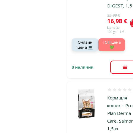
DIGEST, 1,5
Исходная ц
23,99 €
Цена
16,98 €
Цена за
100 g: 1,1 €
Онлайн
TOП цена
цена 💻
💚
В наличии
В к
Оценка 0%
Корм для
кошек – Pro
Plan Derma
Care, Salmon
1,5 кг