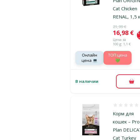
Plan ORIGI
Cat Chicken
RENAL, 1,5 
Исходная ц
21,99 €
Цена
16,98 €
Цена за
100 g: 1,1 €
Онлайн
TOП цена
цена 💻
💚
В наличии
В к
Оценка 0%
Корм для
кошек – Pro
Plan DELIC
Cat Turkey