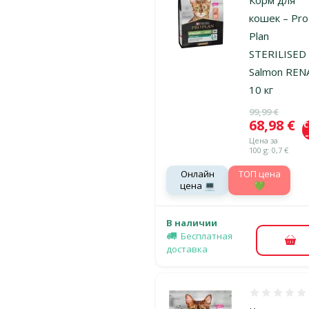
кошек – Pro
Plan
STERILISED 
Salmon REN
10 кг
Исходная ц
99,99 €
Цена
68,98 €
Цена за
100 g: 0,7 €
Онлайн
TOП цена
цена 💻
💚
В наличии
Бесплатная
В к
доставка
Оценка 0%