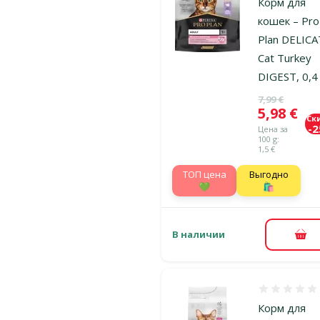
Корм для
кошек – Pro
Plan DELIC
Cat Turkey
DIGEST, 0,4
Исходная ц
7,99 €
Цена
5,98 €
Ск
-
Цена за
100 g:
1,5 €
TOП цена
Выгодно
💚
🛍️
В наличии
В к
Оценка 0%
Корм для