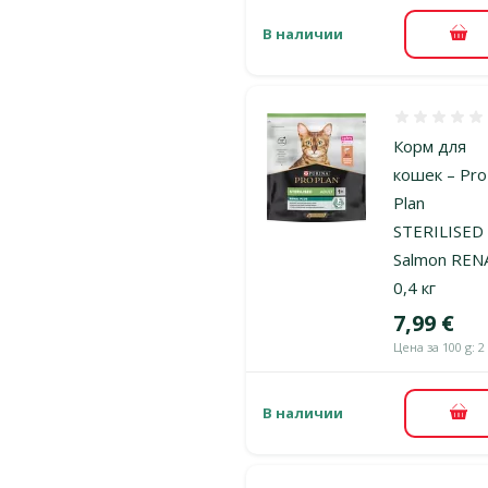
В наличии
В к
Оценка 0%
Корм для
кошек – Pro
Plan
STERILISED 
Salmon REN
0,4 кг
Цена
7,99 €
Цена за 100 g: 2
В наличии
В к