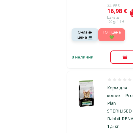
Исходная ц
23,99 €
Цена
16,98 €
Цена за
100 g: 1,1 €
Онлайн
TOП цена
цена 💻
💚
В наличии
В к
Оценка 0%
Корм для
кошек – Pro
Plan
STERILISED 
Rabbit RENA
1,5 кг