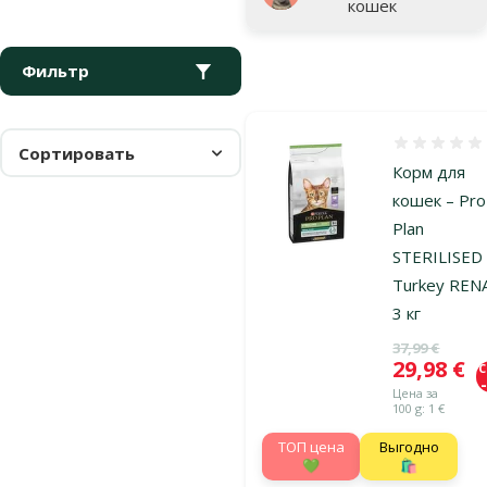
кошек
Фильтр
Оценка 0%
Сортировать
Корм для
кошек – Pro
Plan
STERILISED 
Turkey REN
3 кг
Исходная ц
37,99 €
Цена
29,98 €
Цена за
100 g: 1 €
TOП цена
Выгодно
💚
🛍️