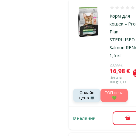
Оценка 0%
Корм для
кошек – Pro
Plan
STERILISED 
Salmon REN
1,5 кг
Исходная ц
23,99 €
Цена
16,98 €
Цена за
100 g: 1,1 €
Онлайн
TOП цена
цена 💻
💚
В наличии
В к