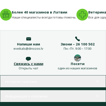
Более 40 магазинов в Латвии
Ветерина
Наши специалисты всегда готовы помочь.
Все для зд
Напиши нам
Звони – 26 100 502
eveikals@dinozoo.lv
Пн.–Пт. 9:00 – 17:00
Свяжись с нами
Посети
Открыть чат
один из наших магазинов
Меню в футере
Интернет-магазин
Информация о компании