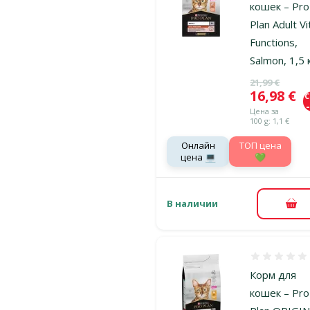
кошек – Pro
Plan Adult Vi
Functions,
Salmon, 1,5 
Исходная ц
21,99 €
Цена
16,98 €
Цена за
100 g: 1,1 €
Онлайн
TOП цена
цена 💻
💚
В наличии
В к
Оценка 0%
Корм для
кошек – Pro