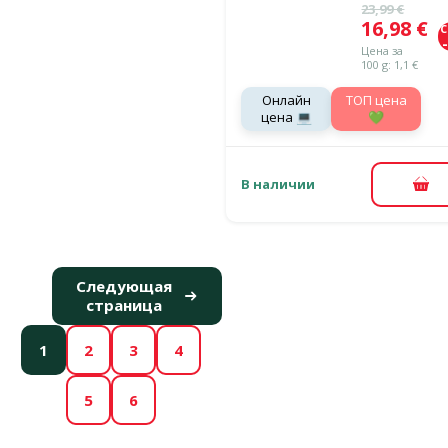
Исходная ц
23,99 €
Цена
16,98 €
Цена за
100 g: 1,1 €
Онлайн
TOП цена
цена 💻
💚
В наличии
В к
Следующая
страница
1
2
3
4
5
6