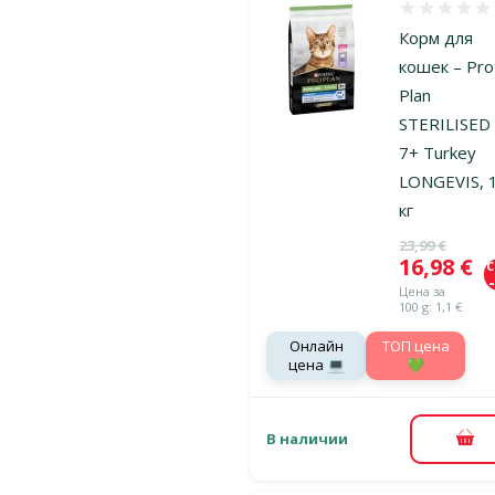
Оценка 0%
Корм для
кошек – Pro
Plan
STERILISED 
7+ Turkey
LONGEVIS, 
кг
Исходная ц
23,99 €
Цена
16,98 €
Цена за
100 g: 1,1 €
Онлайн
TOП цена
цена 💻
💚
В наличии
В к