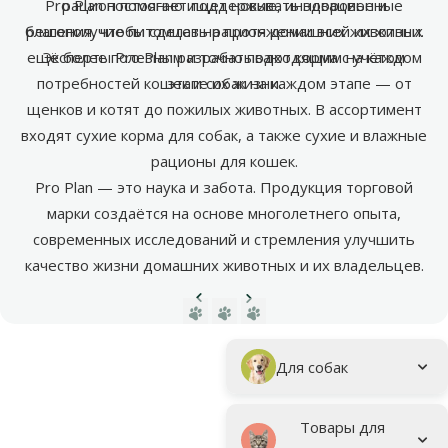
Pro Plan постоянно ищет новые, инновационные
рацион помогает поддерживать здоровье и
благополучие питомцев на протяжении всей их жизни.
решения, чтобы сделать рацион домашних животных
ещё более полезным и точно подходящим на каждом
Эксперты Pro Plan разрабатывают корма с учётом
потребностей кошек и собак на каждом этапе — от
этапе их жизни.
щенков и котят до пожилых животных. В ассортимент
входят сухие корма для собак, а также сухие и влажные
рационы для кошек.
Pro Plan — это наука и забота. Продукция торговой
марки создаётся на основе многолетнего опыта,
современных исследований и стремления улучшить
качество жизни домашних животных и их владельцев.
Предыдущая страница
Следующая страница
Перейти на страницу 1
Перейти на страницу 2
Перейти на страницу 3
Параметрический фильтр
Выбранные фильтры
Фирменная продукция Pro Plan
Подкатегория
Для собак
Товары для