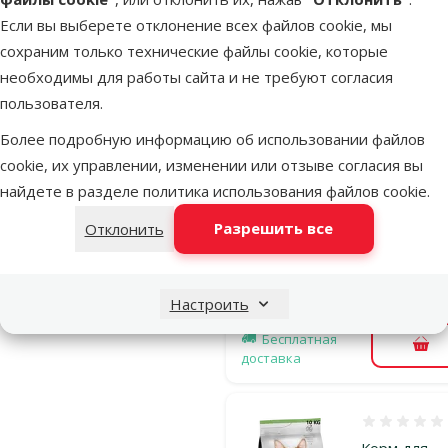
Оценка 0%
Корм для
Если вы выберете отклонение всех файлов cookie, мы
кошек – Pro
сохраним только технические файлы cookie, которые
Plan DELIC
необходимы для работы сайта и не требуют согласия
Cat Turkey
пользователя.
DIGEST, 10 
Более подробную информацию об использовании файлов
Исходная ц
99,99 €
cookie, их управлении, изменении или отзыве согласия вы
Цена
68,98 €
найдете в разделе
политика использования файлов cookie
.
Цена за
100 g: 0,7 €
Разрешить все
Отклонить
Онлайн
TOП цена
цена 💻
💚
Настроить
В наличии
Бесплатная
В к
доставка
Оценка 0%
Корм для