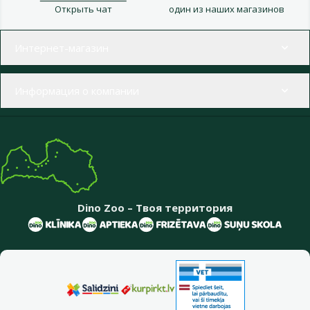
Открыть чат
один из наших магазинов
Меню в футере
Интернет-магазин
Информация о компании
Dino Zoo – Твоя территория