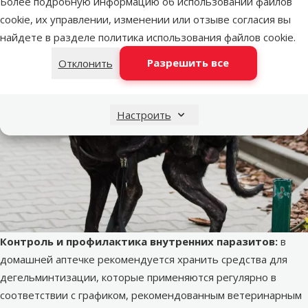
каждым часом, который паразит проводит присосавшись.
Более подробную информацию об использовании файлов
cookie, их управлении, изменении или отзыве согласия вы
найдете в разделе
политика использования файлов cookie
.
Разрешить все
Отклонить
Настроить
Контроль и профилактика внутренних паразитов:
в
домашней аптечке рекомендуется хранить средства для
дегельминтизации, которые применяются регулярно в
соответствии с графиком, рекомендованным ветеринарным