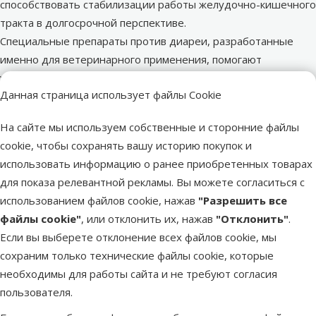
способствовать стабилизации работы желудочно-кишечного
тракта в долгосрочной перспективе.
Специальные препараты против диареи, разработанные
именно для ветеринарного применения, помогают
уменьшить симптомы, снижая риск вреда для здоровья
Данная страница использует файлы Cookie
животного.
Сезонные риски и контроль паразитов
На сайте мы используем собственные и сторонние файлы
В климатических условиях Латвии аптечка первой помощи
cookie, чтобы сохранять вашу историю покупок и
для домашних животных немыслима без средств против
использовать информацию о ранее приобретенных товарах
клещей и других паразитов. Поскольку клещи переносят
для показа релевантной рекламы. Вы можете согласиться с
опасные для питомца заболевания, такие как бабезиоз,
использованием файлов cookie, нажав
"Разрешить все
анаплазмоз или боррелиоз, также известный как болезнь
файлы cookie"
, или отклонить их, нажав
"Отклонить"
.
Лайма, их правильное и быстрое удаление является важным
Если вы выберете отклонение всех файлов cookie, мы
навыком, который может защитить питомца от длительного
сохраним только технические файлы cookie, которые
лечения. Важно помнить, что клеща необходимо удалить как
необходимы для работы сайта и не требуют согласия
можно скорее после его обнаружения, так как риск
пользователя.
заражения возбудителями заболеваний увеличивается с