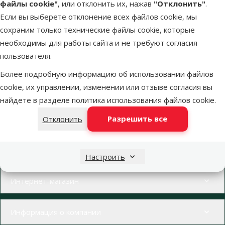
файлы cookie"
, или отклонить их, нажав
"Отклонить"
.
Если вы выберете отклонение всех файлов cookie, мы
сохраним только технические файлы cookie, которые
Более 40 магазинов в Латвии
Ветерина
необходимы для работы сайта и не требуют согласия
Наши специалисты всегда готовы помочь.
Все для зд
пользователя.
Более подробную информацию об использовании файлов
cookie, их управлении, изменении или отзыве согласия вы
найдете в разделе
политика использования файлов cookie
.
Напиши нам
Звони – 26 100 502
eveikals@dinozoo.lv
Пн.–Пт. 9:00 – 17:00
Разрешить все
Отклонить
Свяжись с нами
Посети
Открыть чат
один из наших магазинов
Настроить
Меню в футере
Интернет-магазин
Информация о компании