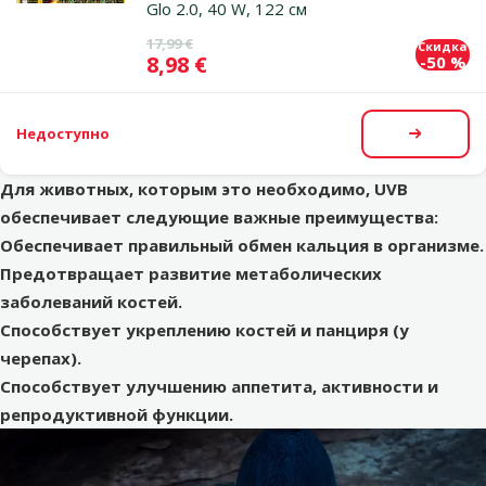
Glo 2.0, 40 W, 122 см
Исходная цена
17,99 €
Скидка
Цена
8,98 €
-50 %
Недоступно
Посмот
Для животных, которым это необходимо, UVB
обеспечивает следующие важные преимущества:
Обеспечивает правильный обмен кальция в организме.
Предотвращает развитие метаболических
заболеваний костей.
Способствует укреплению костей и панциря (у
черепах).
Способствует улучшению аппетита, активности и
репродуктивной функции.