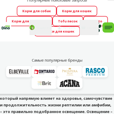
Популярные поисковые запросы
За
Весь месяц Dino Zoo предлагает отличные цены на
Корм для собак
Корм для кошек
ТОП-овые корма! 🍖
→
Ознакомиться!
Корм для грызунов
Tofu песок
Foresto
Фотоконкурс “GADA ŪSAIŅI”! Возможно Твой питомец
Мой
Моя
профиль
Поддержка
корзина
me
Домики для кошек
станет звездой 2027
→
Участвовать
По
Рептилии
Лампа для террариума – как выбрать освещение для
Самые популярные бренды
рептилий
Успешное и ответственное содержание экзотического
питомца начинается с правильно организованной
среды обитания, где террариум играет центральную
роль. Один из важнейших элементов террариума,
который напрямую влияет на здоровье, самочувствие
и продолжительность жизни рептилии или амфибии,
– это правильно подобранное освещение. Освещение –