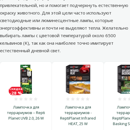
привлекательной, но и помогает подчеркнуть естественную
окраску животного. Для этой цели часто используют
светодиодные или люминесцентные лампы, которые
энергоэффективны и почти не выделяют тепла. Желательно
выбирать лампы с цветовой температурой около 6500
кельвинов (K), так как она наиболее точно имитирует
естественный дневной свет.
Скидка
-28 %
Оценка 0%
Оценка 0%
Лампочка для
Лампочка для
Лампоч
террариумов – Repti
террариумов -
террар
Planet UVB 2.0, 26 W
ReptiPlanet Infrared
ReptiPlane
HEAT, 25 W
Basking S