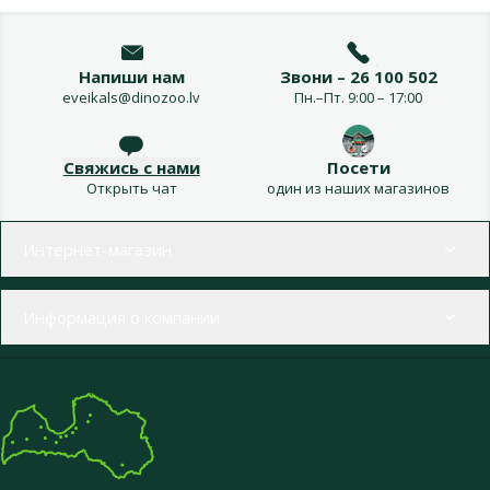
Напиши нам
Звони – 26 100 502
eveikals@dinozoo.lv
Пн.–Пт. 9:00 – 17:00
Свяжись с нами
Посети
Открыть чат
один из наших магазинов
Меню в футере
Интернет-магазин
Информация о компании