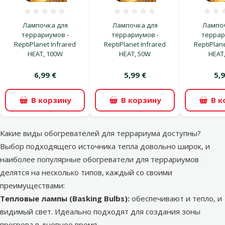
Оценка 0%
Оценка 0%
Лампочка для
Лампочка для
Лампоч
террариумов -
террариумов -
террар
ReptiPlanet Infrared
ReptiPlanet Infrared
ReptiPlane
HEAT, 100W
HEAT, 50W
HEAT,
6,99 €
5,99 €
5,9
В корзину
В корзину
В к
Какие виды обогревателей для террариума доступны?
Выбор подходящего источника тепла довольно широк, и
наиболее популярные обогреватели для террариумов
делятся на несколько типов, каждый со своими
преимуществами:
Тепловые лампы (Basking Bulbs):
обеспечивают и тепло, и
видимый свет. Идеально подходят для создания зоны
прогрева в дневное время.