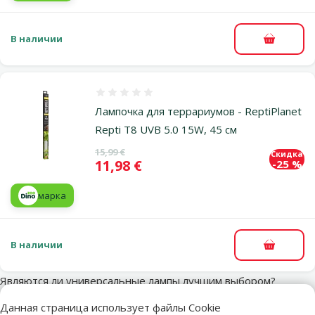
В наличии
В корзи
Оценка 0%
Лампочка для террариумов - ReptiPlanet
Repti T8 UVB 5.0 15W, 45 см
Исходная цена
15,99 €
Скидка
Цена
11,98 €
-25 %
марка
В наличии
В корзи
Являются ли универсальные лампы лучшим выбором?
Стоит также упомянуть так называемые универсальные
Данная страница использует файлы Cookie