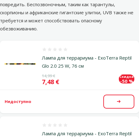
повредить. Беспозвоночным, таким как тарантулы,
скорпионы и африканские гигантские улитки, UVB также не
требуется и может способствовать опасному
обезвоживанию.
Оценка 0%
Лампа для террариума - ExoTerra Reptil
Glo 2.0 25 W, 76 см
Исходная цена
14,99 €
Скидка
Цена
7,48 €
-50 %
Недоступно
Посмот
Оценка 0%
Лампа для террариума - ExoTerra Reptil