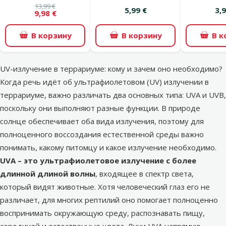
13,99 €
5,99 €
3,9
9,98 €
В корзину
В корзину
В к
UV-излучение в террариуме: кому и зачем оно необходимо?
Когда речь идёт об ультрафиолетовом (UV) излучении в
террариуме, важно различать два основных типа: UVA и UVB,
поскольку они выполняют разные функции. В природе
солнце обеспечивает оба вида излучения, поэтому для
полноценного воссоздания естественной среды важно
понимать, какому питомцу и какое излучение необходимо.
UVA – это ультрафиолетовое излучение с более
длинной длиной волны
, входящее в спектр света,
который видят животные. Хотя человеческий глаз его не
различает, для многих рептилий оно помогает полноценно
воспринимать окружающую среду, распознавать пищу,
сородичей и естественные цвета. Лучи UVA напрямую