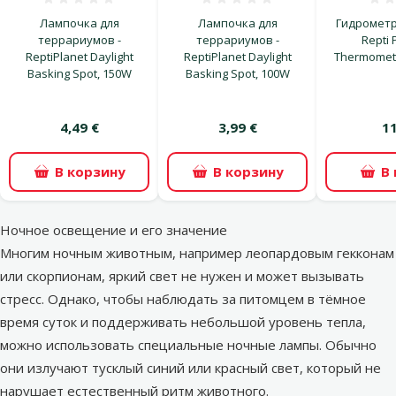
Оценка 0%
Оценка 0%
Лампочка для
Лампочка для
Гидрометр
террариумов -
террариумов -
Repti 
ReptiPlanet Daylight
ReptiPlanet Daylight
Thermomet
Basking Spot, 150W
Basking Spot, 100W
4,49 €
3,99 €
11
В корзину
В корзину
В
Ночное освещение и его значение
Многим ночным животным, например леопардовым гекконам
или скорпионам, яркий свет не нужен и может вызывать
стресс. Однако, чтобы наблюдать за питомцем в тёмное
время суток и поддерживать небольшой уровень тепла,
можно использовать специальные ночные лампы. Обычно
они излучают тусклый синий или красный свет, который не
нарушает естественный ритм животного.