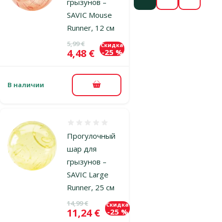
грызунов –
SAVIC Mouse
Runner, 12 см
Исходная цена
5,99 €
Скидка
Цена
4,48 €
-25 %
В наличии
В корзину
Оценка 0%
Прогулочный
шар для
грызунов –
SAVIC Large
Runner, 25 см
Исходная цена
14,99 €
Скидка
Цена
11,24 €
-25 %