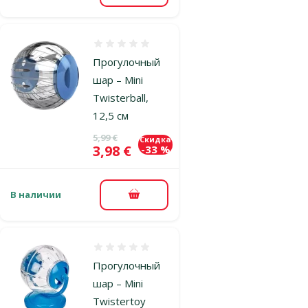
Оценка 0%
Прогулочный
шар – Mini
Twisterball,
12,5 см
Исходная цена
5,99 €
Скидка
Цена
3,98 €
-33 %
В наличии
В корзину
Оценка 0%
Прогулочный
шар – Mini
Twistertoy