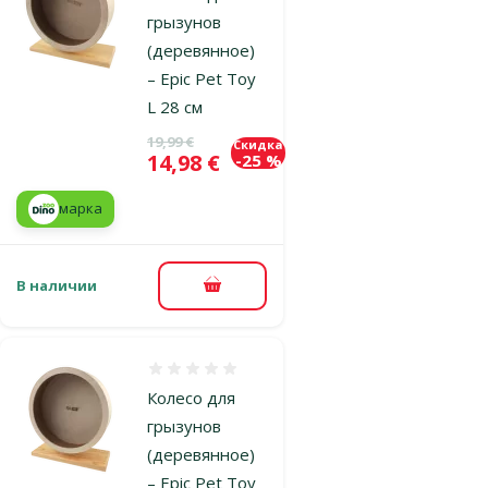
грызунов
(деревянное)
– Epic Pet Toy
L 28 см
Исходная цена
19,99 €
Скидка
Цена
14,98 €
-25 %
марка
В наличии
В корзину
Оценка 0%
Колесо для
грызунов
(деревянное)
– Epic Pet Toy