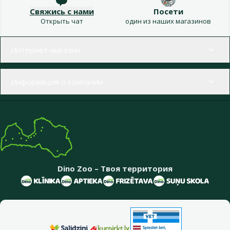
Свяжись с нами
Посети
Открыть чат
один из наших магазинов
Меню в футере
Интернет-магазин
Информация о компании
Dino Zoo – Твоя территория