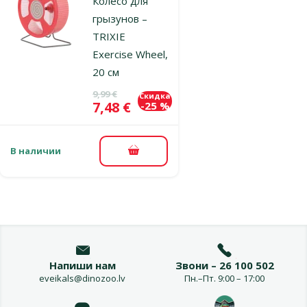
Колесо для
грызунов –
TRIXIE
Exercise Wheel,
20 cм
Исходная цена
9,99 €
Скидка
Цена
7,48 €
-25 %
В наличии
В корзину
Напиши нам
Звони – 26 100 502
eveikals@dinozoo.lv
Пн.–Пт. 9:00 – 17:00