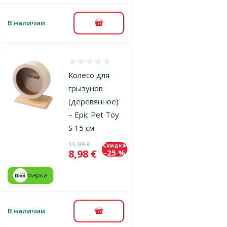
В наличии
В корзину
Оценка 0%
Колесо для
грызунов
(деревянное)
– Epic Pet Toy
S 15 см
Исходная цена
11,99 €
Скидка
Цена
8,98 €
-25 %
марка
В наличии
В корзину