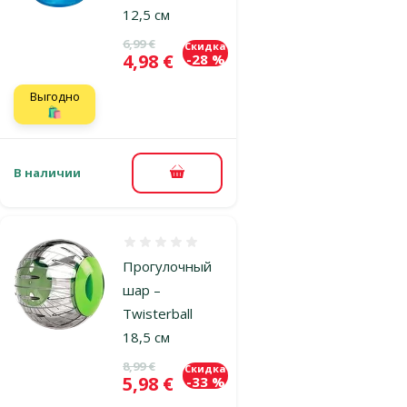
12,5 см
Исходная цена
6,99 €
Скидка
Цена
4,98 €
-28 %
Выгодно
🛍️
В наличии
В корзину
Оценка 0%
Прогулочный
шар –
Twisterball
18,5 см
Исходная цена
8,99 €
Скидка
Цена
5,98 €
-33 %