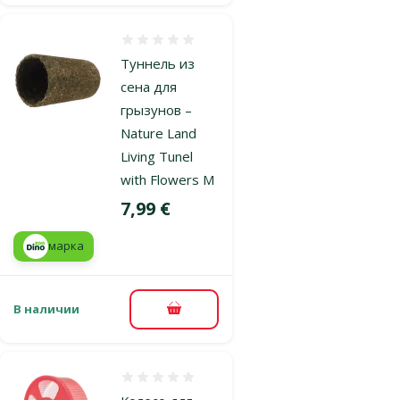
Оценка 0%
Туннель из
сена для
грызунов –
Nature Land
Living Tunel
with Flowers M
Цена
7,99 €
марка
В наличии
В корзину
Оценка 0%