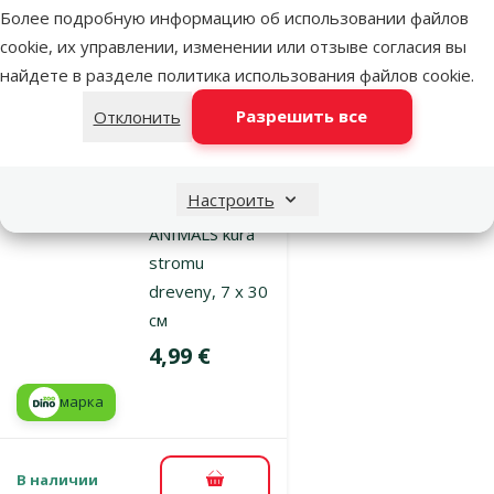
Более подробную информацию об использовании файлов
В наличии
В корзину
cookie, их управлении, изменении или отзыве согласия вы
найдете в разделе
политика использования файлов cookie
.
Разрешить все
Отклонить
Оценка 0%
Домик для
грызунов –
Настроить
SMALL
ANIMALS kura
stromu
dreveny, 7 x 30
см
Цена
4,99 €
марка
В наличии
В корзину