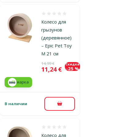
Оценка 0%
Колесо для
грызунов
(деревянное)
– Epic Pet Toy
M 21 см
Исходная цена
14,99 €
Скидка
Цена
11,24 €
-25 %
марка
В наличии
В корзину
Оценка 0%
Колесо для