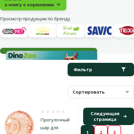
э-книгу о кормлении
Просмотр продукции по бренду
Текущие события
Параметрический фильтр
Выбранные фильтры
Продукты в категории Игрушки
Фильтр
Сортировать
Оценка 0%
Следующая
страница
Прогулочный
шар для
1
2
3