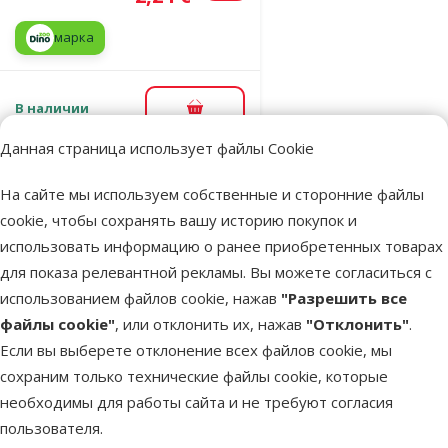
марка
В наличии
В корзину
Данная страница использует файлы Cookie
Оценка 0%
На сайте мы используем собственные и сторонние файлы
Игрушка для
cookie, чтобы сохранять вашу историю покупок и
грызунов –
использовать информацию о ранее приобретенных товарах
SMALL
для показа релевантной рекламы. Вы можете согласиться с
ANIMALS
использованием файлов cookie, нажав
"Разрешить все
mrkev, 1 шт.
файлы cookie"
, или отклонить их, нажав
"Отклонить"
.
Исходная цена
1,99 €
Если вы выберете отклонение всех файлов cookie, мы
Скидка
Цена
1,49 €
-25 %
сохраним только технические файлы cookie, которые
необходимы для работы сайта и не требуют согласия
марка
пользователя.