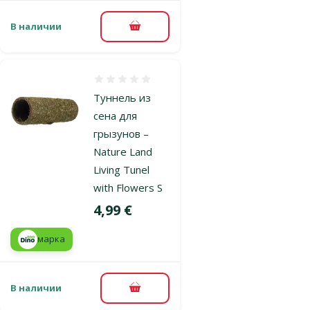
В наличии
В корзину
Оценка 0%
Туннель из
сена для
грызунов –
Nature Land
Living Tunel
with Flowers S
Цена
4,99 €
марка
В наличии
В корзину