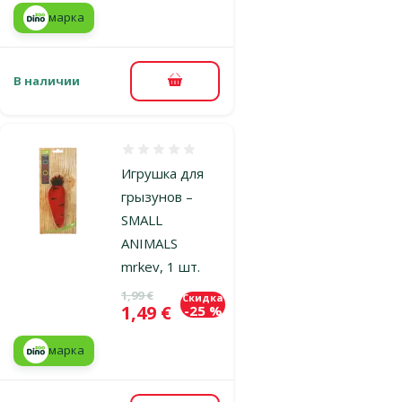
марка
В наличии
В корзину
Оценка 0%
Игрушка для
грызунов –
SMALL
ANIMALS
mrkev, 1 шт.
Исходная цена
1,99 €
Скидка
Цена
1,49 €
-25 %
марка