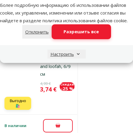
Более подробную информацию об использовании файлов
cookie, их управлении, изменении или отзыве согласия вы
найдете в разделе
политика использования файлов cookie
.
Оценка 0%
Игрушка для
Разрешить все
Отклонить
грызунов –
Trixie, Set of
strawberry and
Настроить
beetroot, wood
and loofah, 6/9
см
Исходная цена
4,99 €
Скидка
Цена
3,74 €
-25 %
Выгодно
🛍️
В наличии
В корзину