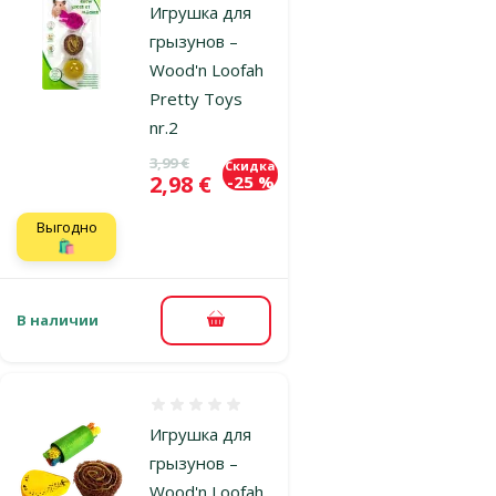
Игрушка для
грызунов –
Wood'n Loofah
Pretty Toys
nr.2
Исходная цена
3,99 €
Скидка
Цена
2,98 €
-25 %
Выгодно
🛍️
В наличии
В корзину
Оценка 0%
Игрушка для
грызунов –
Wood'n Loofah