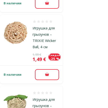
В наличии
В корзину
Оценка 0%
Игрушка для
грызунов –
TRIXIE Wicker
Ball, 4 см
Исходная цена
1,99 €
Скидка
Цена
1,49 €
-25 %
В наличии
В корзину
Оценка 0%
Игрушка для
грызунов –