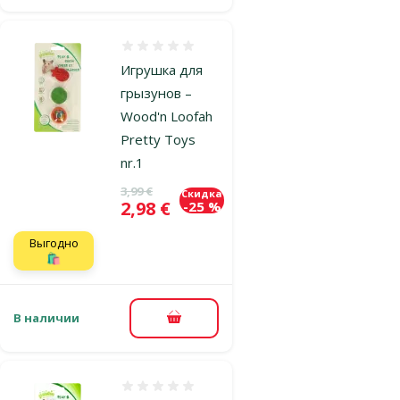
Оценка 0%
Игрушка для
грызунов –
Wood'n Loofah
Pretty Toys
nr.1
Исходная цена
3,99 €
Скидка
Цена
2,98 €
-25 %
Выгодно
🛍️
В наличии
В корзину
Оценка 0%