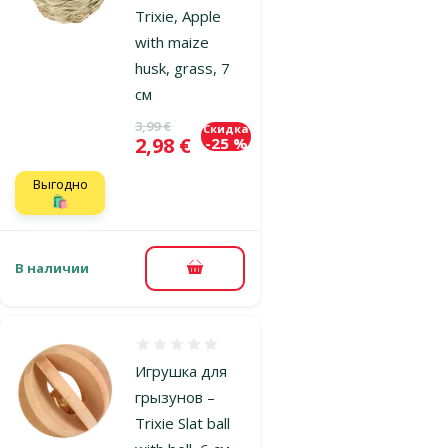
Trixie, Apple
with maize
husk, grass, 7
см
Исходная цена
3,99 €
Скидка
Цена
2,98 €
-25 %
Выгодно
🛍️
В наличии
В корзину
Оценка 0%
Игрушка для
грызунов –
Trixie Slat ball