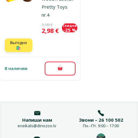
Pretty Toys
nr.4
Исходная цена
3,99 €
Скидка
Цена
2,98 €
-25 %
Выгодно
🛍️
В наличии
В корзину
Напиши нам
Звони – 26 100 502
eveikals@dinozoo.lv
Пн.–Пт. 9:00 – 17:00