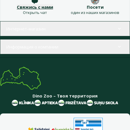
Свяжись с нами
Посети
Открыть чат
один из наших магазинов
Меню в футере
Интернет-магазин
Информация о компании
Dino Zoo – Твоя территория