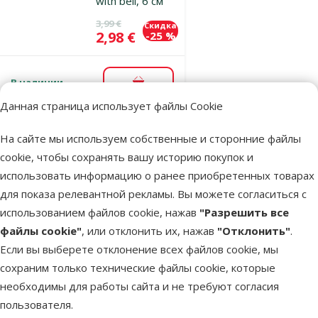
with bell, 6 см
Исходная цена
3,99 €
Скидка
Цена
2,98 €
-25 %
В наличии
В корзину
Данная страница использует файлы Cookie
На сайте мы используем собственные и сторонние файлы
Оценка 0%
Игрушка для
cookie, чтобы сохранять вашу историю покупок и
грызунов –
использовать информацию о ранее приобретенных товарах
TRIXIE Set of
для показа релевантной рекламы. Вы можете согласиться с
Straw Toys, 2 x
использованием файлов cookie, нажав
"Разрешить все
15 см
файлы cookie"
, или отклонить их, нажав
"Отклонить"
.
Если вы выберете отклонение всех файлов cookie, мы
Исходная цена
2,49 €
Скидка
Цена
1,87 €
-24 %
сохраним только технические файлы cookie, которые
необходимы для работы сайта и не требуют согласия
пользователя.
В наличии
В корзину