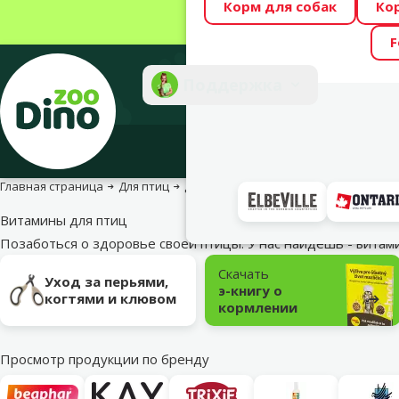
Корм для собак
Ко
Весь месяц Dino
F
Фотоконкурс “GA
Поддержка
Инте
Главная страница
Для птиц
Для здоровья
Витамины для птиц
Позаботься о здоровье своей птицы. У нас найдешь - вита
Подкатегория
Скачать
Уход за перьями,
э-книгу о
когтями и клювом
кормлении
Просмотр продукции по бренду