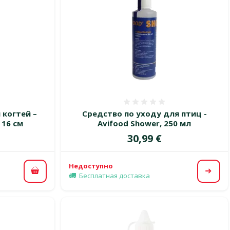
 0%
Оценка 0%
когтей –
Средство по уходу для птиц -
 16 см
Avifood Shower, 250 мл
Цена
30,99 €
Недоступно
В корзину
Посм
Бесплатная доставка