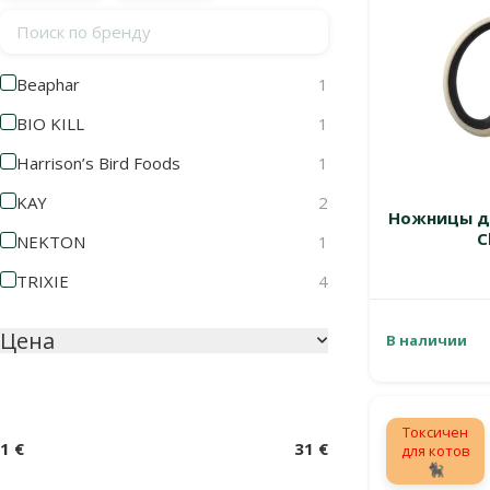
Поиск по бренду
Beaphar
1
BIO KILL
1
Harrison’s Bird Foods
1
KAY
2
Ножницы дл
C
NEKTON
1
TRIXIE
4
Цена
В наличии
Токсичен
1 €
31 €
для котов
🐈‍⬛