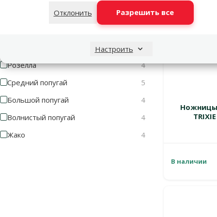
Разрешить все
Отклонить
Корелла
4
Маленький попугай
5
Маленькая экзотическая
5
Настроить
Розелла
4
Средний попугай
5
Большой попугай
4
Ножницы 
TRIXIE
Волнистый попугай
4
Жако
4
В наличии