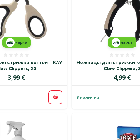
марка
марка
Оценка 0%
Оценка
я стрижки когтей – KAY
Ножницы для стрижки ко
law Clippers, XS
Claw Clippers, 
Цена
Цена
3,99 €
4,99 €
В наличии
В корзину