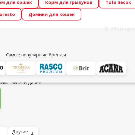
рм для кошек
Корм для грызунов
Tofu песок
 Zoo предлагает отличные цены на ТОП-овые корма! 🍖
oresto
Домики для кошек
DA ŪSAIŅI”! Возможно Твой питомец станет звездой 20
Мой
про
Поиск
рнет-магазин
Акции
Магазины
Услуги
Со
39
Самые популярные бренды
мины…
читать далее
Другие