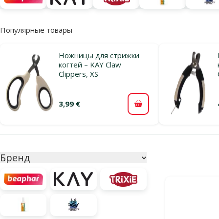
Популярные товары
Ножницы для стрижки
когтей – KAY Claw
Clippers, XS
3,99 €
В корзину
Параметрический фильтр
Выбранные фи
Бренд
Продукты в ка