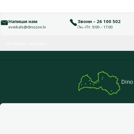
Напиши нам
Звони – 26 100 502
eveikals@dinozoo.lv
Пн.–Пт. 9:00 – 17:00
Меню в футере
Интернет-магазин
Dino