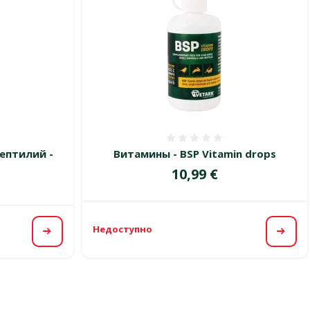
 0%
Оценка 0%
ептилий -
Витамины - BSP Vitamin drops
Цена
10,99 €
Недоступно
Посм
Посмотреть