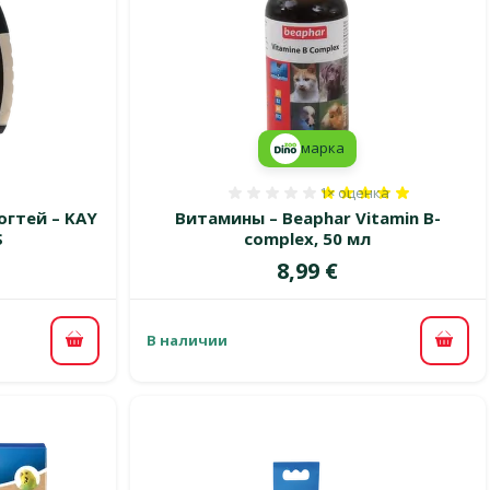
марка
1×
оценка
 0%
Оценка 100%, количест
гтей – KAY
Витамины – Beaphar Vitamin B-
S
complex, 50 мл
Цена
8,99 €
В наличии
В корзину
В ко