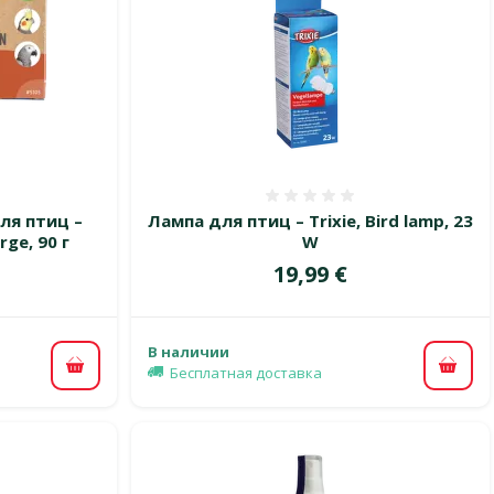
 0%
Оценка 0%
ля птиц –
Лампа для птиц – Trixie, Bird lamp, 23
rge, 90 г
W
Цена
19,99 €
В наличии
Бесплатная доставка
В корзину
В ко