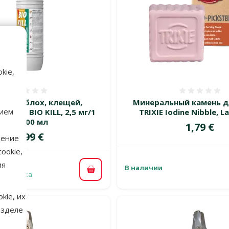
kie,
Оценка 0%
Оценка
ль от блох, клещей,
Минеральный камень д
нием
тов – BIO KILL, 2,5 мг/1
TRIXIE Iodine Nibble, La
мл, 500 мл
Цена
1,79 €
Цена
21,99 €
нение
ookie,
ия
В наличии
В корзину
 доставка
kie, их
азделе