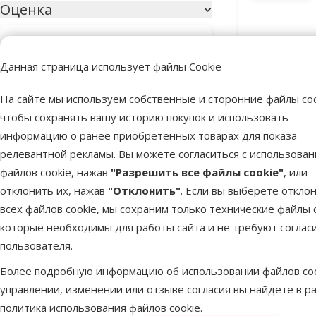
Оценка
Оценка 100%
1
Данная страница использует файлы Cookie
Оценка 80%
0
Оценка 60%
0
На сайте мы используем собственные и сторонние файлы coo
чтобы сохранять вашу историю покупок и использовать
Оценка 40%
0
информацию о ранее приобретенных товарах для показа
Аэрозо
Оценка 20%
0
релевантной рекламы. Вы можете согласиться с использова
эктопарази
файлов cookie, нажав
"Разрешить все файлы cookie"
, или
отклонить их, нажав
"Отклонить"
. Если вы выберете откло
Птица
всех файлов cookie, мы сохраним только технические файлы c
Фильтровать по: птица
которые необходимы для работы сайта и не требуют соглас
В наличии
Бесплатная
пользователя.
Уличные птицы
1
Более подробную информацию об использовании файлов coo
Голубь
1
управлении, изменении или отзыве согласия вы найдете в р
политика использования файлов cookie
.
Канарейка
4