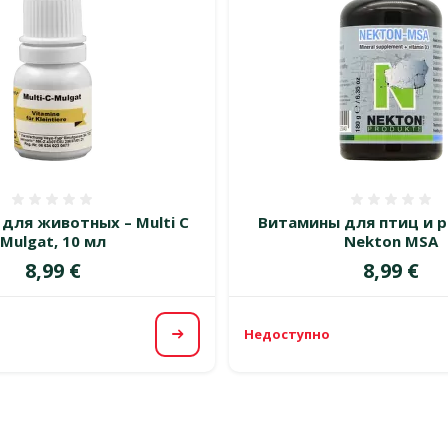
Оценка 0%
Оценка
для животных – Multi C
Витамины для птиц и р
Mulgat, 10 мл
Nekton MSA
Цена
Цена
8,99 €
8,99 €
Недоступно
Посмотреть