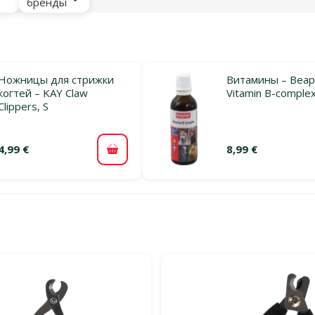
бренды
Ножницы для стрижки
Витамины – Beap
когтей – KAY Claw
Vitamin B-complex
Clippers, S
4,99 €
8,99 €
В корзину
льтры
тегории Витамины для птиц