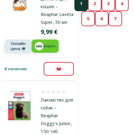
1
2
3
4
кошек –
Beaphar Laveta
5
6
7
Super, 50 мл
Цена
9,99 €
Онлайн
марка
цена 💻
В наличии
В корзину
Оценка 0%
Лакомство для
собак –
Beaphar
Doggy's Junior,
150 таб.