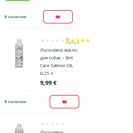
В наличии
В корзину
1×
Оценка 100%, количество оценок: 1
оценка
Лососевое масло
для собак – Brit
Care Salmon Oil,
0,25 л
Цена
9,99 €
В наличии
В корзину
Оценка 0%
Лососевое