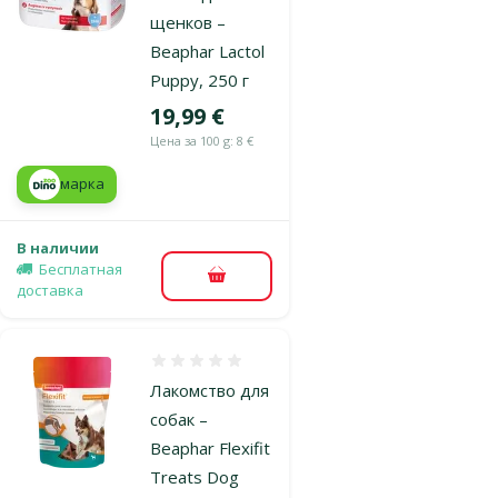
щенков –
Beaphar Lactol
Puppy, 250 г
Цена
19,99 €
Цена за 100 g: 8 €
марка
В наличии
Бесплатная
В корзину
доставка
Оценка 0%
Лакомство для
собак –
Beaphar Flexifit
Treats Dog