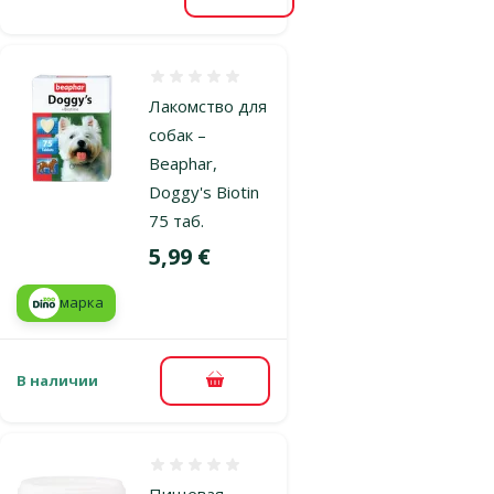
В корзину
Оценка 0%
Лакомство для
собак –
Beaphar,
Doggy's Biotin
75 таб.
Цена
5,99 €
марка
В наличии
В корзину
Оценка 0%
Пищевая