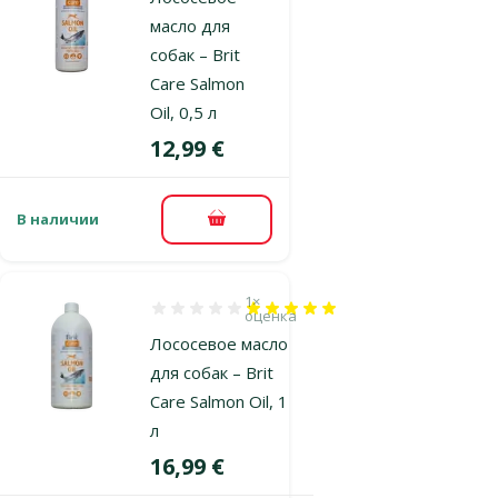
масло для
собак – Brit
Care Salmon
Oil, 0,5 л
Цена
12,99 €
В наличии
В корзину
1×
Оценка 100%, количество оценок: 1
оценка
Лососевое масло
для собак – Brit
Care Salmon Oil, 1
л
Цена
16,99 €