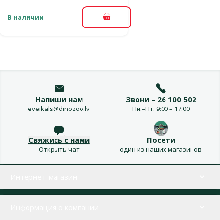
В наличии
В корзину
Напиши нам
Звони – 26 100 502
eveikals@dinozoo.lv
Пн.–Пт. 9:00 – 17:00
Свяжись с нами
Посети
Открыть чат
один из наших магазинов
Меню в футере
Интернет-магазин
Информация о компании