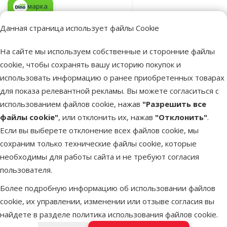
марка
Данная страница использует файлы Cookie
В наличии
В корзину
На сайте мы используем собственные и сторонние файлы
cookie, чтобы сохранять вашу историю покупок и
использовать информацию о ранее приобретенных товарах
Оценка 0%
для показа релевантной рекламы. Вы можете согласиться с
Пищевая
использованием файлов cookie, нажав
"Разрешить все
добавка –
файлы cookie"
, или отклонить их, нажав
"Отклонить"
.
Beaphar Irish
Если вы выберете отклонение всех файлов cookie, мы
Cal, 150 таб.
сохраним только технические файлы cookie, которые
Цена
14,99 €
необходимы для работы сайта и не требуют согласия
пользователя.
марка
Более подробную информацию об использовании файлов
cookie, их управлении, изменении или отзыве согласия вы
В наличии
В корзину
найдете в разделе
политика использования файлов cookie
.