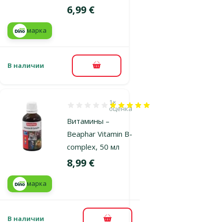
Цена
6,99 €
марка
В наличии
В корзину
1×
Оценка 100%, количество оценок: 1
оценка
Витамины –
Beaphar Vitamin B-
complex, 50 мл
Цена
8,99 €
марка
В наличии