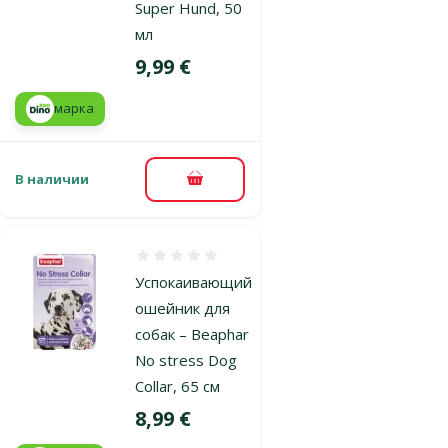
Super Hund, 50
мл
Цена
9,99 €
марка
В наличии
В корзину
Оценка 0%
Успокаивающий
ошейник для
собак – Beaphar
No stress Dog
Collar, 65 см
Цена
8,99 €