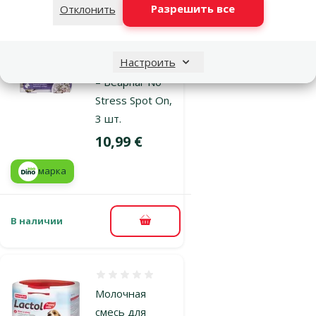
Разрешить все
Отклонить
Оценка 0%
Успокоительные
Настроить
капли для собак
– Beaphar No
Stress Spot On,
3 шт.
Цена
10,99 €
марка
В наличии
В корзину
Оценка 0%
Молочная
смесь для