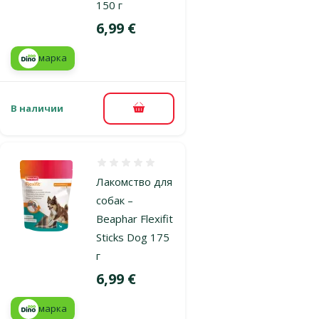
150 г
Цена
6,99 €
марка
В наличии
В корзину
Оценка 0%
Лакомство для
собак –
Beaphar Flexifit
Sticks Dog 175
г
Цена
6,99 €
марка