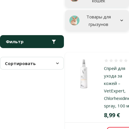
кошек
Товары для
грызунов
Фильтр
Оценка 0%
Сортировать
Спрей для
ухода за
кожей –
VetExpert,
Chlorhexidin
spray, 100 
Цена
8,99 €