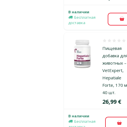
В наличии
Бесплатная
В 
доставка
Оценка 0%
Пищевая
добавка дл
животных –
VetExpert,
Hepatiale
Forte, 170 м
40 шт.
Цена
26,99 €
В наличии
Бесплатная
В к
доставка