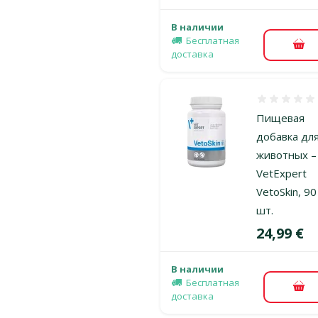
В наличии
Бесплатная
В к
доставка
Оценка 0%
Пищевая
добавка дл
животных –
VetExpert
VetoSkin, 90
шт.
Цена
24,99 €
В наличии
Бесплатная
В к
доставка