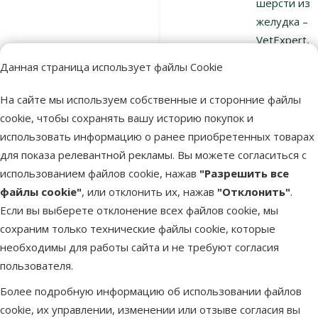
шерсти из
желудка –
VetExpert,
TrichoCat
Данная страница использует файлы Cookie
pasta, 50 г
Цена
11,99 €
На сайте мы используем собственные и сторонние файлы
cookie, чтобы сохранять вашу историю покупок и
использовать информацию о ранее приобретенных товарах
В наличии
В к
для показа релевантной рекламы. Вы можете согласиться с
использованием файлов cookie, нажав
"Разрешить все
файлы cookie"
, или отклонить их, нажав
"Отклонить"
.
Оценка 0%
Если вы выберете отклонение всех файлов cookie, мы
Пищевая
сохраним только технические файлы cookie, которые
добавка дл
необходимы для работы сайта и не требуют согласия
собак –
пользователя.
VetExpert,
Более подробную информацию об использовании файлов
ProlactiNO 
cookie, их управлении, изменении или отзыве согласия вы
1010 мг, 40