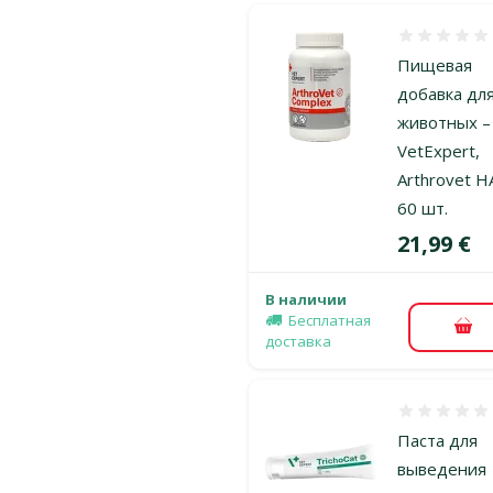
Оценка 0%
Пищевая
добавка дл
животных –
VetExpert,
Arthrovet H
60 шт.
Цена
21,99 €
В наличии
Бесплатная
В к
доставка
Оценка 0%
Паста для
выведения