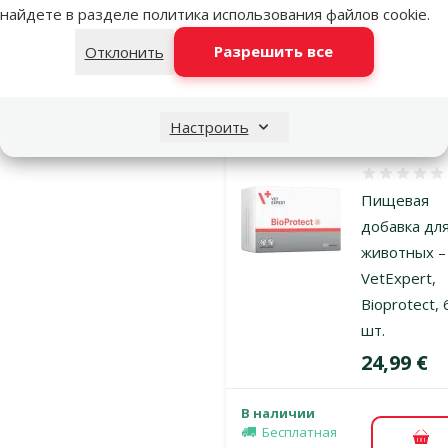
найдете в разделе
политика использования файлов cookie
.
Цена
24,99 €
Разрешить все
Отклонить
В наличии
Бесплатная
В к
доставка
Настроить
Оценка 0%
Пищевая
добавка дл
животных –
VetExpert,
Bioprotect, 
шт.
Цена
24,99 €
В наличии
Бесплатная
В к