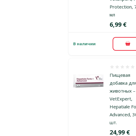
Protection, 
мл
Цена
6,99 €
В наличии
В к
Оценка 0%
Пищевая
добавка дл
животных –
VetExpert,
Hepatiale F
Advanced, 3
шт.
Цена
24,99 €