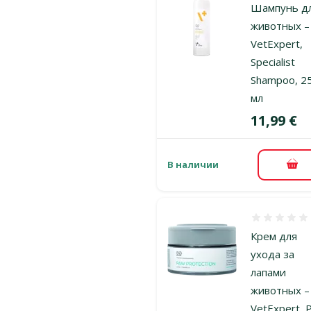
Шампунь д
животных –
VetExpert,
Specialist
Shampoo, 2
мл
Цена
11,99 €
В наличии
В к
Оценка 0%
Крем для
ухода за
лапами
животных –
VetExpert, 