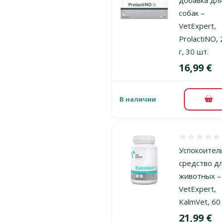
собак –
VetExpert,
ProlactiNO,
г, 30 шт.
Цена
16,99 €
В наличии
В к
Оценка 0%
Успокоител
средство д
животных –
VetExpert,
KalmVet, 60
Цена
21,99 €