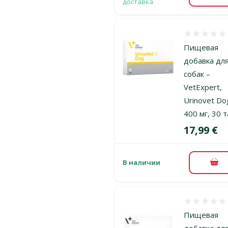
доставка
Оценка 0%
Пищевая
добавка дл
собак –
VetExpert,
Urinovet Do
400 мг, 30 т
Цена
17,99 €
В наличии
В к
Оценка 0%
Пищевая
добавка дл