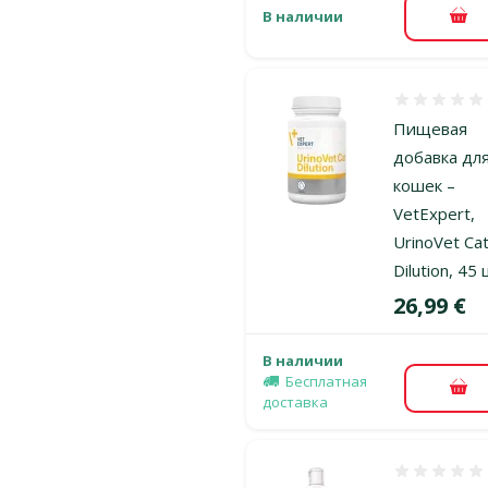
В наличии
В к
Оценка 0%
Пищевая
добавка дл
кошек –
VetExpert,
UrinoVet Ca
Dilution, 45 
Цена
26,99 €
В наличии
Бесплатная
В к
доставка
Оценка 0%