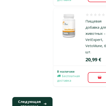
Оценка 0%
Пищевая
добавка дл
животных –
VetExpert,
VetoMune, 
шт.
Цена
20,99 €
В наличии
Бесплатная
В к
доставка
Следующая
страница