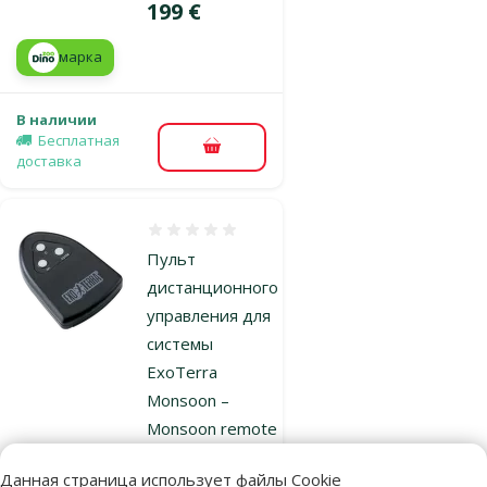
Цена
199 €
марка
В наличии
Бесплатная
В корзину
доставка
Оценка 0%
Пульт
дистанционного
управления для
системы
ExoTerra
Monsoon –
Monsoon remote
control
Данная страница использует файлы Cookie