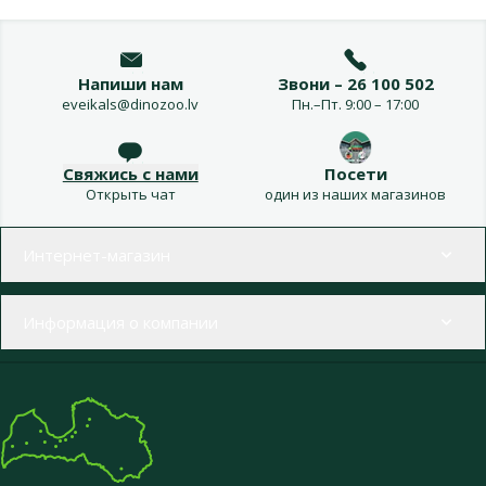
Напиши нам
Звони – 26 100 502
eveikals@dinozoo.lv
Пн.–Пт. 9:00 – 17:00
Свяжись с нами
Посети
Открыть чат
один из наших магазинов
Меню в футере
Интернет-магазин
Информация о компании