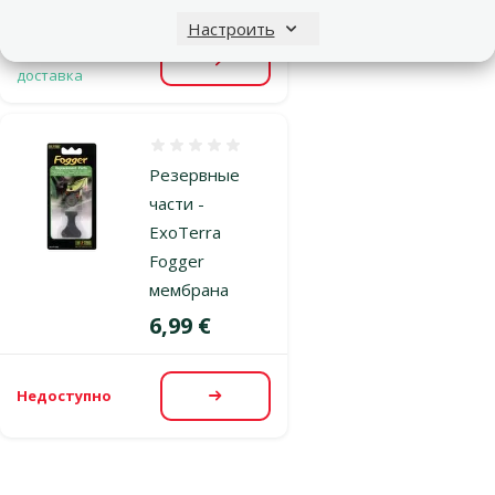
Настроить
Недоступно
Бесплатная
Посмотреть
доставка
Оценка 0%
Резервные
части -
ExoTerra
Fogger
мембрана
Цена
6,99 €
Недоступно
Посмотреть