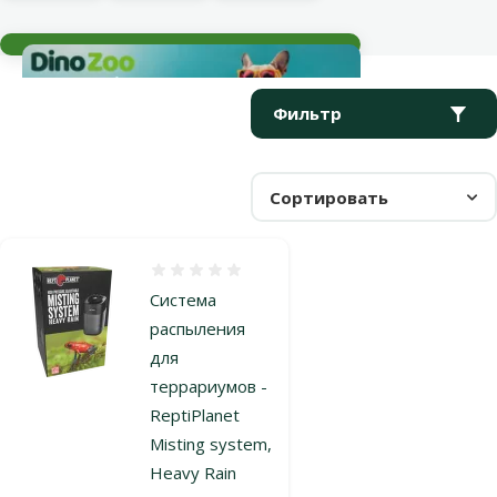
Текущие события
Параметрический фильтр
Выбранные фильтры
Продукты в категории Увлажнители воздуха и генераторы т
Фильтр
Сортировать
Оценка 0%
Система
распыления
для
террариумов -
ReptiPlanet
Misting system,
Heavy Rain