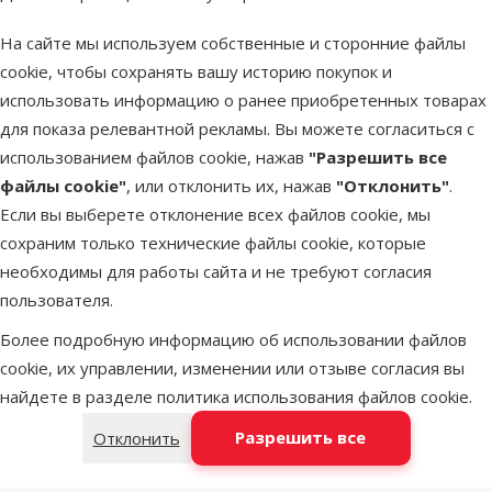
Исходная цена
13,99 €
Скидка
Цена
1,98 €
-85 %
На сайте мы используем собственные и сторонние файлы
cookie, чтобы сохранять вашу историю покупок и
В наличии
использовать информацию о ранее приобретенных товарах
В корзину
для показа релевантной рекламы. Вы можете согласиться с
использованием файлов cookie, нажав
"Разрешить все
Оценка 0%
файлы cookie"
, или отклонить их, нажав
"Отклонить"
.
Цифровой
Если вы выберете отклонение всех файлов cookie, мы
распылитель
сохраним только технические файлы cookie, которые
для
необходимы для работы сайта и не требуют согласия
террариумов -
пользователя.
ReptiPlanet
Более подробную информацию об использовании файлов
Digital Fogger
cookie, их управлении, изменении или отзыве согласия вы
with timer, 4 л
найдете в разделе
политика использования файлов cookie
.
Цена
79,99 €
Разрешить все
Отклонить
марка