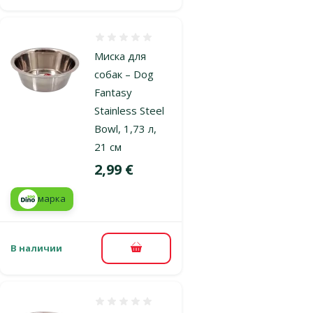
Оценка 0%
Миска для
собак – Dog
Fantasy
Stainless Steel
Bowl, 1,73 л,
21 см
Цена
2,99 €
марка
В наличии
В корзину
Оценка 0%