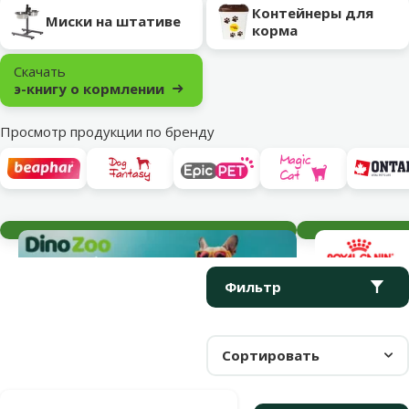
Контейнеры для
Миски на штативе
корма
Скачать
э-книгу о кормлении
Просмотр продукции по бренду
Текущие события
Параметрический фильтр
Выбранные фильтры
Продукты в категории Миски и аксессуары для собак
Фильтр
Сортировать