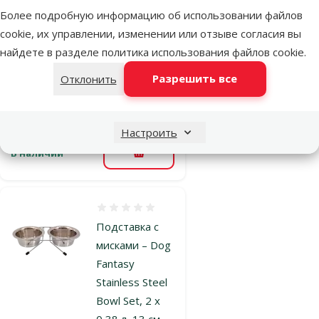
Stainless Steel
Более подробную информацию об использовании файлов
Bowl, 4 л, 27,4
cookie, их управлении, изменении или отзыве согласия вы
см
найдете в разделе
политика использования файлов cookie
.
Цена
4,99 €
Разрешить все
Отклонить
марка
Настроить
В наличии
В корзину
Оценка 0%
Подставка с
мисками – Dog
Fantasy
Stainless Steel
Bowl Set, 2 x
0,38 л, 13 см