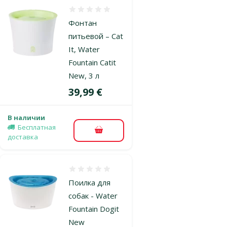
Оценка 0%
Фонтан
питьевой – Cat
It, Water
Fountain Catit
New, 3 л
Цена
39,99 €
В наличии
Бесплатная
В корзину
доставка
Оценка 0%
Поилка для
собак - Water
Fountain Dogit
New