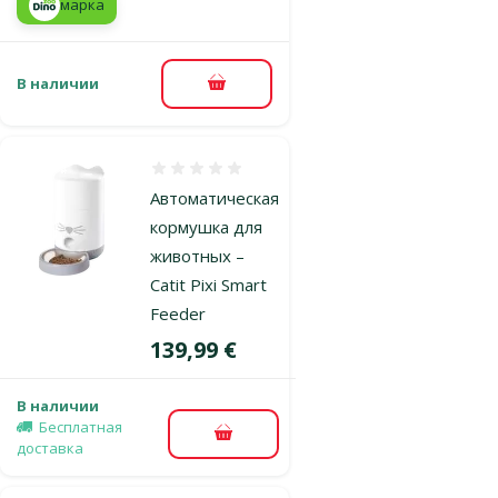
марка
В наличии
В корзину
Оценка 0%
Автоматическая
кормушка для
животных –
Catit Pixi Smart
Feeder
Цена
139,99 €
В наличии
Бесплатная
В корзину
доставка