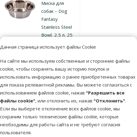
Миска для
собак – Dog
Fantasy
Stainless Steel
Bowl, 2,5 л, 25
см
Данная страница использует файлы Cookie
Цена
3,99 €
На сайте мы используем собственные и сторонние файлы
марка
cookie, чтобы сохранять вашу историю покупок и
использовать информацию о ранее приобретенных товарах
для показа релевантной рекламы. Вы можете согласиться с
В наличии
В корзину
использованием файлов cookie, нажав
"Разрешить все
файлы cookie"
, или отклонить их, нажав
"Отклонить"
.
Если вы выберете отклонение всех файлов cookie, мы
Оценка 0%
сохраним только технические файлы cookie, которые
Миска для
необходимы для работы сайта и не требуют согласия
собак – Dog
пользователя.
Fantasy