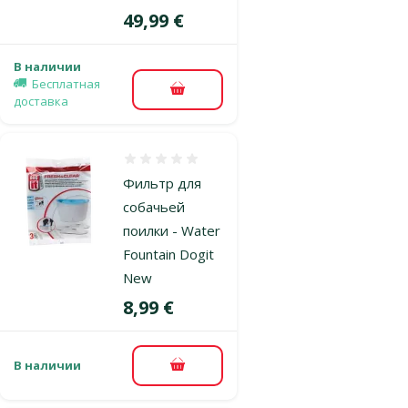
Цена
49,99 €
В наличии
Бесплатная
В корзину
доставка
Оценка 0%
Фильтр для
собачьей
поилки - Water
Fountain Dogit
New
Цена
8,99 €
В наличии
В корзину