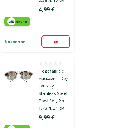
Цена
4,99 €
марка
В наличии
В корзину
Оценка 0%
Подставка с
мисками – Dog
Fantasy
Stainless Steel
Bowl Set, 2 x
1,73 л, 21 см
Цена
9,99 €