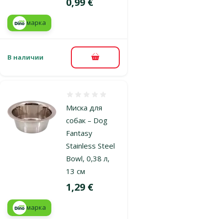
Цена
0,99 €
марка
В наличии
В корзину
Оценка 0%
Миска для
собак – Dog
Fantasy
Stainless Steel
Bowl, 0,38 л,
13 см
Цена
1,29 €
марка