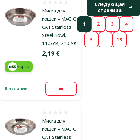
Оценка 0%
Следующая
страница
Миска для
кошек – MAGIC
1
2
3
4
CAT Stainless
Steel Bowl,
5
…
13
11,5 см, 210 мл
Цена
2,19 €
марка
В наличии
В корзину
Оценка 0%
Миска для
кошек – MAGIC
CAT Stainless