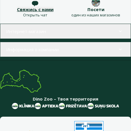
Свяжись с нами
Посети
Открыть чат
один из наших магазинов
Меню в футере
Интернет-магазин
Информация о компании
Dino Zoo – Твоя территория